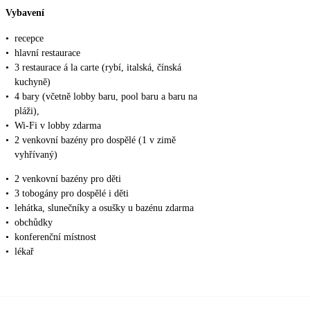
Vybavení
•
recepce
•
hlavní restaurace
•
3 restaurace á la carte (rybí, italská, čínská
kuchyně)
•
4 bary (včetně lobby baru, pool baru a baru na
pláži),
•
Wi-Fi v lobby zdarma
•
2 venkovní bazény pro dospělé (1 v zimě
vyhřívaný)
•
2 venkovní bazény pro děti
•
3 tobogány pro dospělé i děti
•
lehátka, slunečníky a osušky u bazénu zdarma
•
obchůdky
•
konferenční místnost
•
lékař