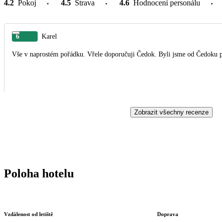
4.2
Pokoj
4.5
Strava
4.6
Hodnocení personálu
6
Karel
Vše v naprostém pořádku. Vřele doporučuji Čedok. Byli jsme od Čedoku po
Zobrazit všechny recenze
Poloha hotelu
Vzdálenost od letiště
Doprava