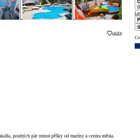
O
(
Le
P
S
uložit
Ce
Re
akalla, pouhých pár minut pěšky od maríny a centra města.