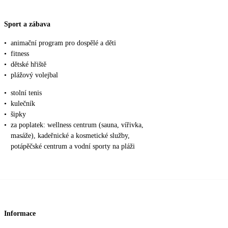
Sport a zábava
•
animační program pro dospělé a děti
•
fitness
•
dětské hřiště
•
plážový volejbal
•
stolní tenis
•
kulečník
•
šipky
•
za poplatek: wellness centrum (sauna, vířivka,
masáže), kadeřnické a kosmetické služby,
potápěčské centrum a vodní sporty na pláži
Informace