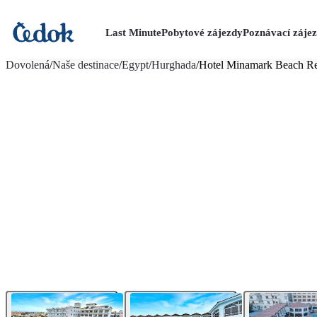
Last Minute
Pobytové zájezdy
Poznávací záje
více fotografií (60)
Dovolená
/
Naše destinace
/
Egypt
/
Hurghada
/
Hotel Minamark Beach Re