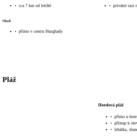
•
cca 7 km od letiště
•
privátní taxi 
Okolí
•
přímo v centru Hurghady
Pláž
Hotelová pláž
•
přímo u hote
•
přístup k ot
•
lehátka, slu