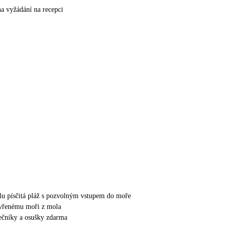
na vyžádání na recepci
lu písčitá pláž s pozvolným vstupem do moře
evřenému moři z mola
nečníky a osušky zdarma