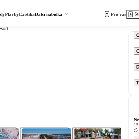
zdy
Plavby
Exotika
Další nabídka
Pro vás
St
sort
O
D
T
Ne
15
(5