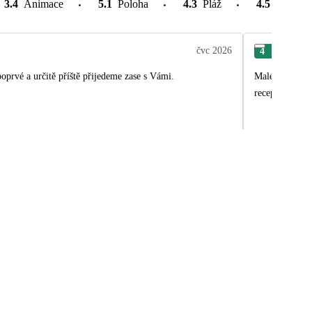
3.4
Animace
5.1
Poloha
4.3
Pláž
4.5
Atrakce
čvc 2026
4
Mil
prvé a určitě příště přijedeme zase s Vámi.
Malé pokoje,ale
recepci