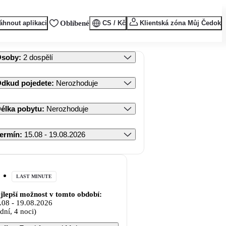
áhnout aplikaci
Oblíbené
CS / Kč
Klientská zóna Můj Čedok
Osoby
:
2 dospělí
dkud pojedete
:
Nerozhoduje
élka pobytu
:
Nerozhoduje
ermín
:
15.08 - 19.08.2026
LAST MINUTE
jlepší možnost v tomto období:
.08
-
19.08.2026
 dní, 4 noci)