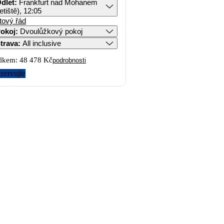
dlet
:
Frankfurt nad Mohanem
letiště), 12:05
tový řád
okoj
:
Dvoulůžkový pokoj
trava
:
All inclusive
lkem:
48 478 Kč
podrobnosti
zervujte