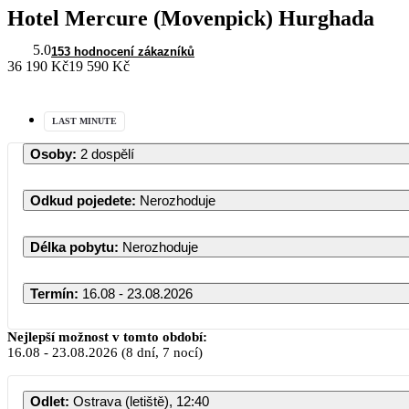
Hotel Mercure (Movenpick) Hurghada
5.0
153 hodnocení zákazníků
36 190 Kč
19 590 Kč
LAST MINUTE
Osoby
:
2 dospělí
Odkud pojedete
:
Nerozhoduje
Délka pobytu
:
Nerozhoduje
Termín
:
16.08 - 23.08.2026
Nejlepší možnost v tomto období:
16.08
-
23.08.2026
(8 dní, 7 nocí)
Odlet
:
Ostrava (letiště), 12:40