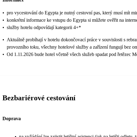
•
pro vycestování do Egypta je nutný cestovní pas, který musí mít mi
•
konkrétní informace ke vstupu do Egypta si můžete ověřit na inter
•
služby hotelu odpovídají kategorii 4+*
•
Aktuálně probíhají v hotelu dokončovací práce v souvislosti s reb
provozního toku, všechny hotelové služby a zařízení fungují bez om
•
Od 1.11.2026 bude hotel včetně všech služeb spadat pod řetězec 
Bezbariérové cestování
Doprava
•
na vyžádání lze zajistit letištní asistenci (jak na letišti odl