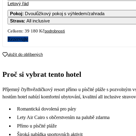
Letový řád
Pokoj
:
Dvoulůžkový pokoj s výhledem/zahrada
Strava
:
All inclusive
Celkem:
39 180 Kč
podrobnosti
Rezervujte
uložit do oblíbených
Proč si vybrat tento hotel
Příjemný čtyřhvězdičkový resort přímo u písčité pláže s pozvolným v
hostům hotel nabízí komfortní ubytování, kvalitní all inclusive stravov
Romantická dovolená pro páry
Lety Air Cairo s občerstvením na palubě zdarma
Přímo u písčité pláže
Široká nabídka sportovních aktivit