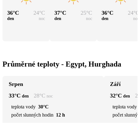
36
°C
24
°C
37
°C
25
°C
36
°C
24
°C
den
noc
den
noc
den
noc
Průměrné teploty - Egypt, Hurghada
Srpen
Září
33
°C
28
°C
32
°C
2
den
noc
den
teplota vody
30°C
teplota vody
počet slunných hodin
12 h
počet slunnýc