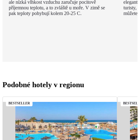
ale nízká vlhkost vzduchu zaručuje pocitově
elegantn
příjemnou teplotu, a to zvláště u moře. V zimě se
turisty, 
pak teploty pohybují kolem 20-25 C.
můžete v
Podobné hotely v regionu
BESTSELLER
BESTSEL