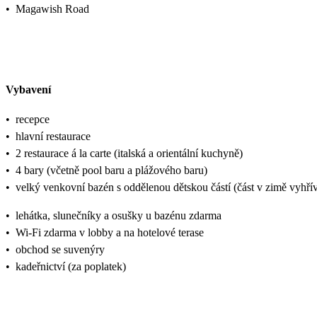
•
Magawish Road
Vybavení
•
recepce
•
hlavní restaurace
•
2 restaurace á la carte (italská a orientální kuchyně)
•
4 bary (včetně pool baru a plážového baru)
•
velký venkovní bazén s oddělenou dětskou částí (část v zimě vyhří
•
lehátka, slunečníky a osušky u bazénu zdarma
•
Wi-Fi zdarma v lobby a na hotelové terase
•
obchod se suvenýry
•
kadeřnictví (za poplatek)