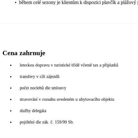
•
během celé sezony je klientům k dispozici plavčík a plážový 
Cena zahrnuje
leteckou dopravu v turistické třídě včetně tax a příplatků
transfery v cíli zájezdů
počet noclehů dle smlouvy
stravování v rozsahu uvedeném u ubytovacího objektu
služby delegáta
pojištění dle zák. č. 159/99 Sb.