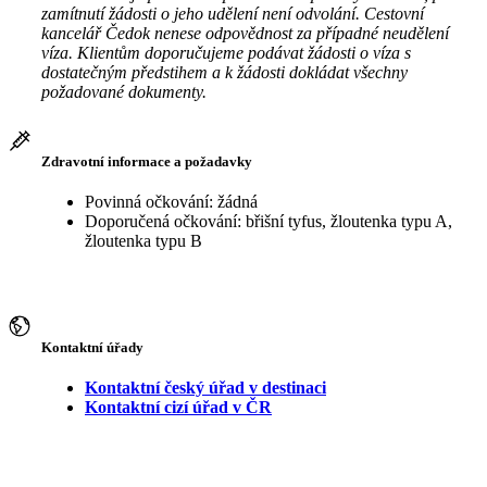
zamítnutí žádosti o jeho udělení není odvolání. Cestovní
kancelář Čedok nenese odpovědnost za případné neudělení
víza. Klientům doporučujeme podávat žádosti o víza s
dostatečným předstihem a k žádosti dokládat všechny
požadované dokumenty.
Zdravotní informace a požadavky
Povinná očkování: žádná
Doporučená očkování: břišní tyfus, žloutenka typu A,
žloutenka typu B
Kontaktní úřady
Kontaktní český úřad v destinaci
Kontaktní cizí úřad v ČR