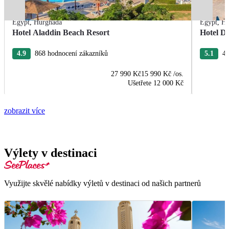
Egypt
,
Hurghada
Egypt
,
Hu
Hotel Aladdin Beach Resort
Hotel De
4.9
868 hodnocení zákazníků
5.1
43
27 990 Kč
15 990 Kč
/os.
Ušetřete
12 000 Kč
zobrazit více
Výlety v destinaci
Využijte skvělé nabídky výletů v destinaci od našich partnerů