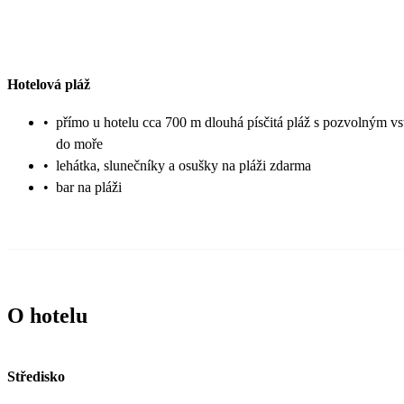
Hotelová pláž
•
přímo u hotelu cca 700 m dlouhá písčitá pláž s pozvolným v
do moře
•
lehátka, slunečníky a osušky na pláži zdarma
•
bar na pláži
O hotelu
Středisko