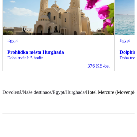
Egypt
Egypt
Prohlídka města Hurghada
Dolphin
Doba trvání
:
5 hodin
Doba trvá
376 Kč
/os.
Dovolená
/
Naše destinace
/
Egypt
/
Hurghada
/
Hotel Mercure (Movenpic