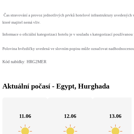
Čas stravování a provoz jednotlivých prvků hotelové infrastruktury uvedenýc
které majitel nemá vliv.
Informace o oficiální kategorizaci hotelu je v souladu s kategorizací používanou 
Polovina hvězdičky uvedená ve slovním popisu může označovat nadhodnocenou n
Kód nabídky:
HRG2MER
Aktuální počasí - Egypt, Hurghada
11.06
12.06
13.06