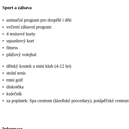
Sport a zábava
•
animační program pro dospělé i děti
•
večerní zábavní program
•
4 tenisové kurty
•
squashový kurt
•
fitness
•
plážový volejbal
•
dětský koutek a mini klub (4-12 let)
•
stolní tenis
•
mini golf
•
diskotéka
•
kulečník
•
za poplatek: Spa centrum (lázeňské procedury), potápěčské centrum
Informace