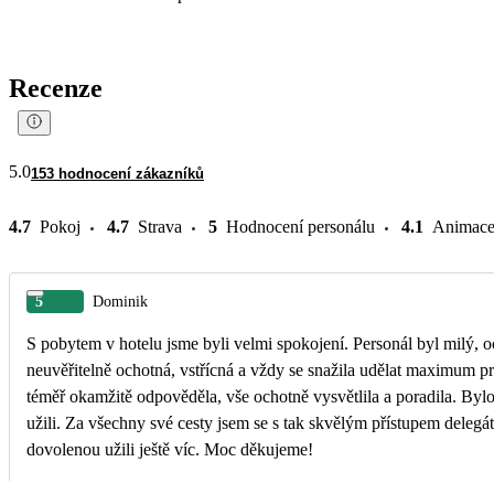
Recenze
5.0
153 hodnocení zákazníků
4.7
Pokoj
4.7
Strava
5
Hodnocení personálu
4.1
Animac
5
Dominik
S pobytem v hotelu jsme byli velmi spokojení. Personál byl milý, ochotný a celý pobyt proběhl bez 
neuvěřitelně ochotná, vstřícná a vždy se snažila udělat maximum p
téměř okamžitě odpověděla, vše ochotně vysvětlila a poradila. Bylo
užili. Za všechny své cesty jsem se s tak skvělým přístupem delegáta ještě nesetkal. Její profesionalita, ochota a pozitivní přístup byly jedním z důvodů, proč jsme si
dovolenou užili ještě víc. Moc děkujeme!