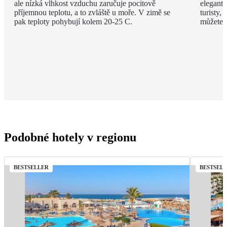
ale nízká vlhkost vzduchu zaručuje pocitově
elegantn
příjemnou teplotu, a to zvláště u moře. V zimě se
turisty, 
pak teploty pohybují kolem 20-25 C.
můžete v
Podobné hotely v regionu
BESTSELLER
BESTSEL