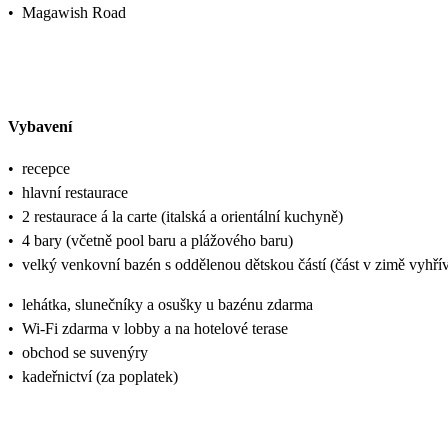
•
Magawish Road
Vybavení
•
recepce
•
hlavní restaurace
•
2 restaurace á la carte (italská a orientální kuchyně)
•
4 bary (včetně pool baru a plážového baru)
•
velký venkovní bazén s oddělenou dětskou částí (část v zimě vyhří
•
lehátka, slunečníky a osušky u bazénu zdarma
•
Wi-Fi zdarma v lobby a na hotelové terase
•
obchod se suvenýry
•
kadeřnictví (za poplatek)