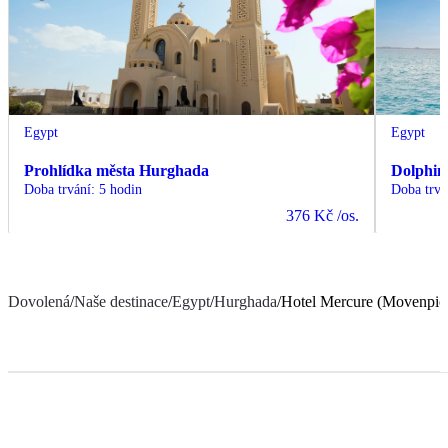
Egypt
Egypt
Prohlídka města Hurghada
Dolphin
Doba trvání
:
5 hodin
Doba trvá
376 Kč
/os.
Dovolená
/
Naše destinace
/
Egypt
/
Hurghada
/
Hotel Mercure (Movenpic