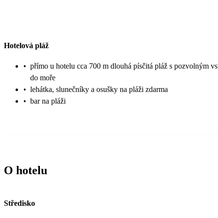
Hotelová pláž
•
přímo u hotelu cca 700 m dlouhá písčitá pláž s pozvolným v
do moře
•
lehátka, slunečníky a osušky na pláži zdarma
•
bar na pláži
O hotelu
Středisko