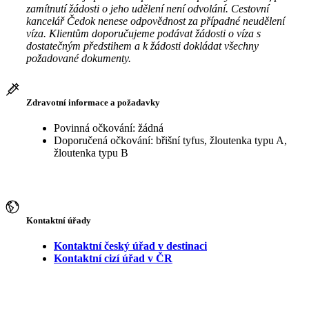
zamítnutí žádosti o jeho udělení není odvolání. Cestovní
kancelář Čedok nenese odpovědnost za případné neudělení
víza. Klientům doporučujeme podávat žádosti o víza s
dostatečným předstihem a k žádosti dokládat všechny
požadované dokumenty.
Zdravotní informace a požadavky
Povinná očkování: žádná
Doporučená očkování: břišní tyfus, žloutenka typu A,
žloutenka typu B
Kontaktní úřady
Kontaktní český úřad v destinaci
Kontaktní cizí úřad v ČR