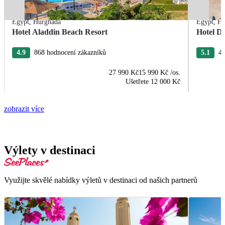
Egypt
,
Hurghada
Egypt
,
Hu
Hotel Aladdin Beach Resort
Hotel De
4.9
868 hodnocení zákazníků
5.1
43
27 990 Kč
15 990 Kč
/os.
Ušetřete
12 000 Kč
zobrazit více
Výlety v destinaci
Využijte skvělé nabídky výletů v destinaci od našich partnerů