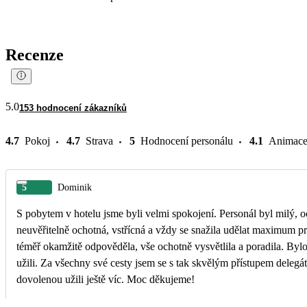
Recenze
5.0
153 hodnocení zákazníků
4.7
Pokoj
4.7
Strava
5
Hodnocení personálu
4.1
Animac
5
Dominik
S pobytem v hotelu jsme byli velmi spokojení. Personál byl milý, ochotný a celý pobyt proběhl bez 
neuvěřitelně ochotná, vstřícná a vždy se snažila udělat maximum p
téměř okamžitě odpověděla, vše ochotně vysvětlila a poradila. Bylo
užili. Za všechny své cesty jsem se s tak skvělým přístupem delegáta ještě nesetkal. Její profesionalita, ochota a pozitivní přístup byly jedním z důvodů, proč jsme si
dovolenou užili ještě víc. Moc děkujeme!