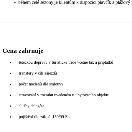
•
během celé sezony je klientům k dispozici plavčík a plážový 
Cena zahrnuje
leteckou dopravu v turistické třídě včetně tax a příplatků
transfery v cíli zájezdů
počet noclehů dle smlouvy
stravování v rozsahu uvedeném u ubytovacího objektu
služby delegáta
pojištění dle zák. č. 159/99 Sb.