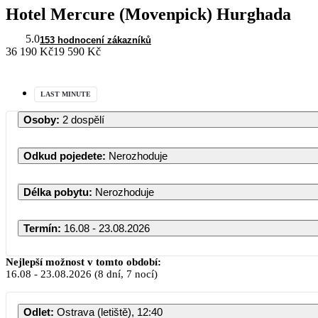
Hotel Mercure (Movenpick) Hurghada
5.0
153 hodnocení zákazníků
36 190 Kč
19 590 Kč
LAST MINUTE
Osoby
:
2 dospělí
Odkud pojedete
:
Nerozhoduje
Délka pobytu
:
Nerozhoduje
Termín
:
16.08 - 23.08.2026
Nejlepší možnost v tomto období:
16.08
-
23.08.2026
(8 dní, 7 nocí)
Odlet
:
Ostrava (letiště), 12:40