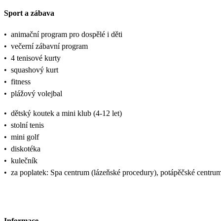
Sport a zábava
•
animační program pro dospělé i děti
•
večerní zábavní program
•
4 tenisové kurty
•
squashový kurt
•
fitness
•
plážový volejbal
•
dětský koutek a mini klub (4-12 let)
•
stolní tenis
•
mini golf
•
diskotéka
•
kulečník
•
za poplatek: Spa centrum (lázeňské procedury), potápěčské centrum
Informace