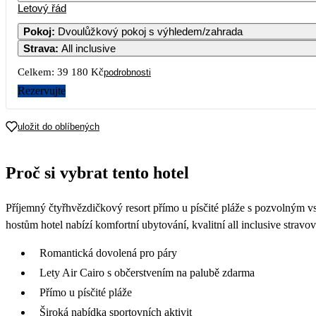
Letový řád
Pokoj
:
Dvoulůžkový pokoj s výhledem/zahrada
Strava
:
All inclusive
Celkem:
39 180 Kč
podrobnosti
Rezervujte
uložit do oblíbených
Proč si vybrat tento hotel
Příjemný čtyřhvězdičkový resort přímo u písčité pláže s pozvolným v
hostům hotel nabízí komfortní ubytování, kvalitní all inclusive stravov
Romantická dovolená pro páry
Lety Air Cairo s občerstvením na palubě zdarma
Přímo u písčité pláže
Široká nabídka sportovních aktivit