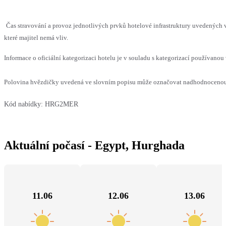
Čas stravování a provoz jednotlivých prvků hotelové infrastruktury uvedenýc
které majitel nemá vliv.
Informace o oficiální kategorizaci hotelu je v souladu s kategorizací používanou 
Polovina hvězdičky uvedená ve slovním popisu může označovat nadhodnocenou n
Kód nabídky:
HRG2MER
Aktuální počasí - Egypt, Hurghada
11.06
12.06
13.06