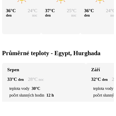
36
°C
24
°C
37
°C
25
°C
36
°C
24
°C
den
noc
den
noc
den
noc
Průměrné teploty - Egypt, Hurghada
Srpen
Září
33
°C
28
°C
32
°C
2
den
noc
den
teplota vody
30°C
teplota vody
počet slunných hodin
12 h
počet slunnýc