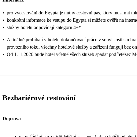
•
pro vycestování do Egypta je nutný cestovní pas, který musí mít mi
•
konkrétní informace ke vstupu do Egypta si můžete ověřit na inter
•
služby hotelu odpovídají kategorii 4+*
•
Aktuálně probíhají v hotelu dokončovací práce v souvislosti s reb
provozního toku, všechny hotelové služby a zařízení fungují bez om
•
Od 1.11.2026 bude hotel včetně všech služeb spadat pod řetězec 
Bezbariérové cestování
Doprava
•
na vyžádání lze zajistit letištní asistenci (jak na letišti odl