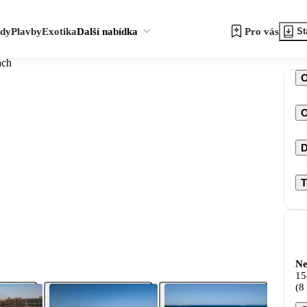
zdy
Plavby
Exotika
Další nabídka
Pro vás
St
ach
O
D
T
Ne
15
(8