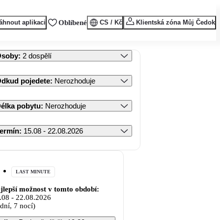
áhnout aplikaci
Oblíbené
CS / Kč
Klientská zóna Můj Čedok
Osoby
:
2 dospělí
dkud pojedete
:
Nerozhoduje
élka pobytu
:
Nerozhoduje
ermín
:
15.08 - 22.08.2026
LAST MINUTE
jlepší možnost v tomto období:
.08
-
22.08.2026
 dní, 7 nocí)