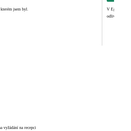
 kterém jsem byl.
V Egyptě jsme 
odliv. Super vy
na vyžádání na recepci