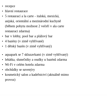
•
recepce
•
hlavní restaurace
•
5 restaurací a la carte - italská, mexická,
asijská, orientální a mezinárodní kuchyně
(během pobytu možnost 2 večeří v ala carte
restauraci zdarma)
•
bar v lobby, pool bar a plážový bar
•
4 bazény (v zimě vyhřívané)
•
1 dětský bazén (v zimě vyhřívaný)
•
aquapark se 7 skluzavkami (v zimě vyhřívaný)
•
lehátka, slunečníky a osušky u bazénů zdarma
•
Wi-Fi v celém hotelu zdarma
•
obchůdky se suvenýry
•
kosmetický salon a kadeřnictví (aktuálně mimo
provoz)