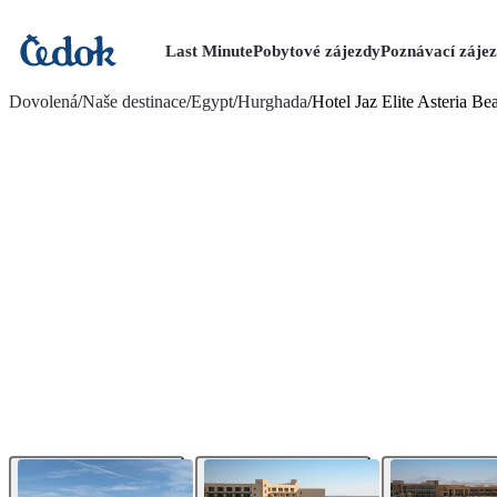
Last Minute
Pobytové zájezdy
Poznávací záje
více fotografií (50)
Dovolená
/
Naše destinace
/
Egypt
/
Hurghada
/
Hotel Jaz Elite Asteria Be