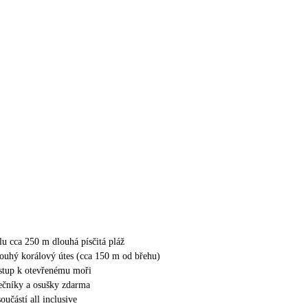
lu cca 250 m dlouhá písčitá pláž
ouhý korálový útes (cca 150 m od břehu)
stup k otevřenému moři
nečníky a osušky zdarma
součástí all inclusive