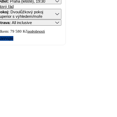
dlet
:
Praha (letiště), 19:30
tový řád
okoj
:
Dvoulůžkový pokoj
uperior s výhledem/moře
trava
:
All inclusive
lkem:
79 580 Kč
podrobnosti
zervujte