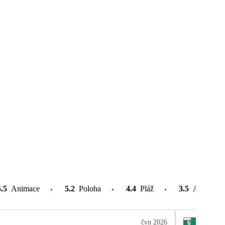
5.5
Animace
5.2
Poloha
4.4
Pláž
3.5
Atrakce v
čvn 2026
6
Zde