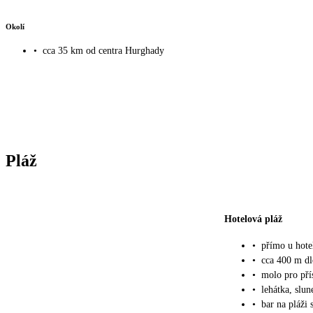
Okolí
•
cca 35 km od centra Hurghady
Pláž
Hotelová pláž
•
přímo u hote
•
cca 400 m dl
•
molo pro pří
•
lehátka, slu
•
bar na pláži 