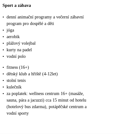
Sport a zábava
•
denní animační programy a večerní zábavní
program pro dospělé a děti
•
jóga
•
aerobik
•
plážový volejbal
•
kurty na padel
•
vodní polo
•
fitness (16+)
•
dětský klub a hřiště (4-12let)
•
stolní tenis
•
kulečník
•
za poplatek: wellness centrum 16+ (masáže,
sauna, pára a jacuzzi) cca 15 minut od hotelu
(hotelový bus zdarma), potápěčské centrum a
vodní sporty