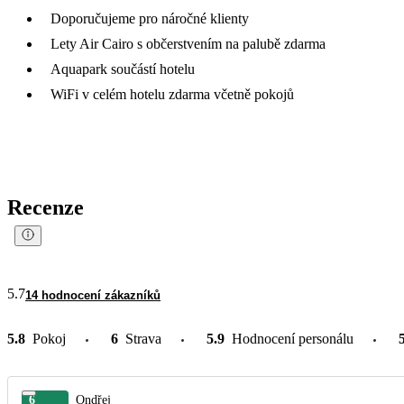
Doporučujeme pro náročné klienty
Lety Air Cairo s občerstvením na palubě zdarma
Aquapark součástí hotelu
WiFi v celém hotelu zdarma včetně pokojů
Recenze
5.7
14 hodnocení zákazníků
5.8
Pokoj
6
Strava
5.9
Hodnocení personálu
6
Ondřej