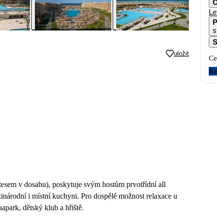
O
Le
P
s
S
uložit
Ce
Re
esem v dosahu), poskytuje svým hostům prvotřídní all
inárodní i místní kuchyni. Pro dospělé možnost relaxace u
apark, dětský klub a hřiště.