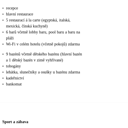
•
recepce
•
hlavní restaurace
•
5 restaurací á la carte (egyptská, italská,
mexická, čínská kuchyně)
•
6 barů včetně lobby baru, pool baru a baru na
pláži
•
Wi-Fi v celém hotelu (včetně pokojů) zdarma
•
9 bazénů včetně dětského bazénu (hlavní bazén
a 1 dětský bazén v zimě vyhřívané)
•
tobogány
•
lehátka, slunečníky a osušky u bazénu zdarma
•
kadeřnictví
•
bankomat
Sport a zábava