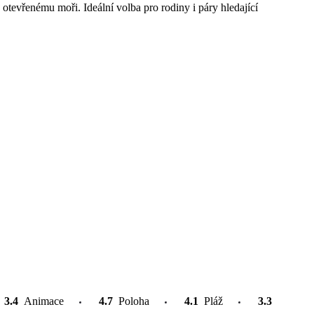
tevřenému moři. Ideální volba pro rodiny i páry hledající
3.4
Animace
4.7
Poloha
4.1
Pláž
3.3
Atrakce