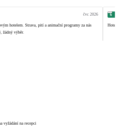
čvc 2026
6
Gab
kovým hotelem. Strava, pití a animační programy za nás
Hotel, služby 
4. Jídlo pořád to stejné, žádný výběr.
na vyžádání na recepci