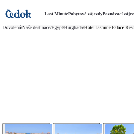
Last Minute
Pobytové zájezdy
Poznávací záje
více fotografií (77)
Dovolená
/
Naše destinace
/
Egypt
/
Hurghada
/
Hotel Jasmine Palace Reso