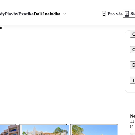
zdy
Plavby
Exotika
Další nabídka
Pro vás
St
rt
O
D
T
Ne
11
(4