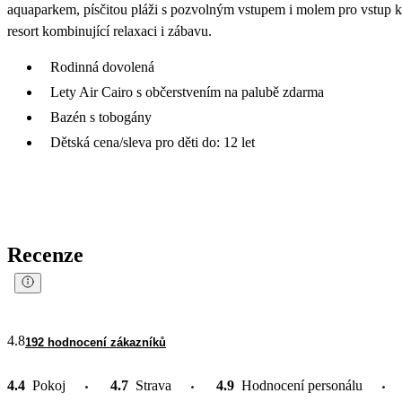
aquaparkem, písčitou pláži s pozvolným vstupem i molem pro vstup k o
resort kombinující relaxaci i zábavu.
Rodinná dovolená
Lety Air Cairo s občerstvením na palubě zdarma
Bazén s tobogány
Dětská cena/sleva pro děti do: 12 let
Recenze
4.8
192 hodnocení zákazníků
4.4
Pokoj
4.7
Strava
4.9
Hodnocení personálu