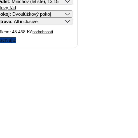
dlet
:
Mnichov (letiště), 13:15
tový řád
okoj
:
Dvoulůžkový pokoj
trava
:
All inclusive
lkem:
48 458 Kč
podrobnosti
zervujte