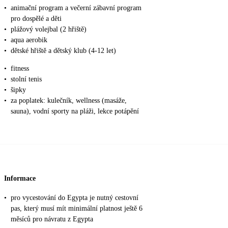
•
animační program a večerní zábavní program
pro dospělé a děti
•
plážový volejbal (2 hřiště)
•
aqua aerobik
•
dětské hřiště a dětský klub (4-12 let)
•
fitness
•
stolní tenis
•
šipky
•
za poplatek: kulečník, wellness (masáže,
sauna), vodní sporty na pláži, lekce potápění
Informace
•
pro vycestování do Egypta je nutný cestovní
pas, který musí mít minimální platnost ještě 6
měsíců pro návratu z Egypta