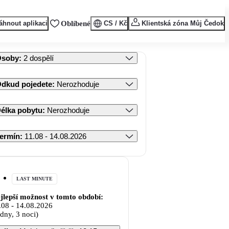
áhnout aplikaci
Oblíbené
CS / Kč
Klientská zóna Můj Čedok
Osoby
:
2 dospělí
dkud pojedete
:
Nerozhoduje
élka pobytu
:
Nerozhoduje
ermín
:
11.08 - 14.08.2026
LAST MINUTE
jlepší možnost v tomto období:
.08
-
14.08.2026
 dny, 3 noci)