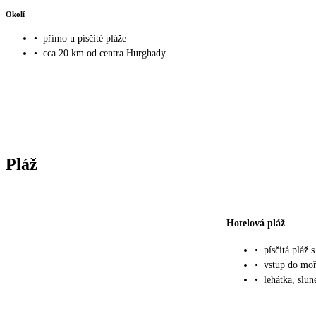
Okolí
•
přímo u písčité pláže
•
cca 20 km od centra Hurghady
Pláž
Hotelová pláž
•
písčitá pláž
•
vstup do moř
•
lehátka, slu