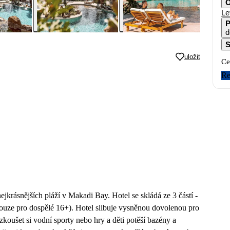
O
Le
P
d
S
uložit
Ce
Re
jkrásnějších pláží v Makadi Bay. Hotel se skládá ze 3 částí -
pouze pro dospělé 16+). Hotel slibuje vysněnou dovolenou pro
zkoušet si vodní sporty nebo hry a děti potěší bazény a