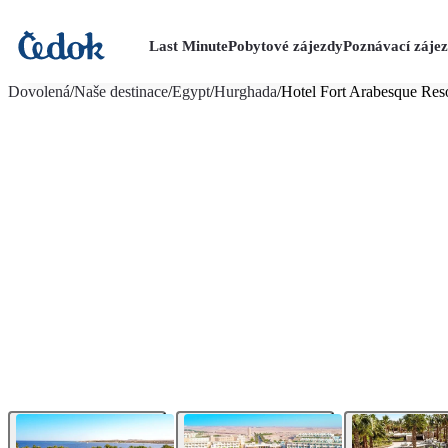
Last Minute
Pobytové zájezdy
Poznávací záje
více fotografií (32)
Dovolená
/
Naše destinace
/
Egypt
/
Hurghada
/
Hotel Fort Arabesque Reso