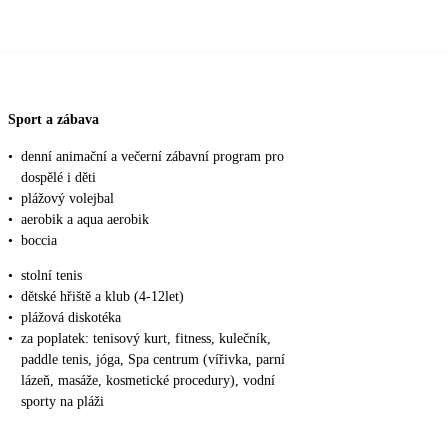
Sport a zábava
•
denní animační a večerní zábavní program pro
dospělé i děti
•
plážový volejbal
•
aerobik a aqua aerobik
•
boccia
•
stolní tenis
•
dětské hřiště a klub (4-12let)
•
plážová diskotéka
•
za poplatek: tenisový kurt, fitness, kulečník,
paddle tenis, jóga, Spa centrum (vířivka, parní
lázeň, masáže, kosmetické procedury), vodní
sporty na pláži