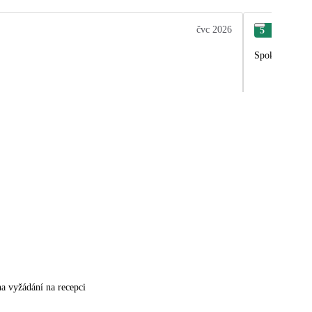
čvc 2026
5
Vie
Spokojnosť, u
na vyžádání na recepci