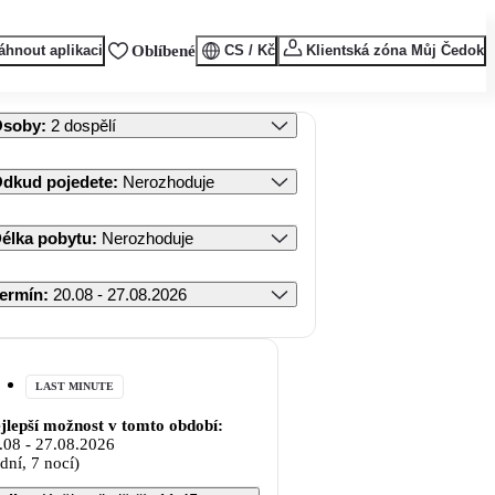
áhnout aplikaci
Oblíbené
CS / Kč
Klientská zóna Můj Čedok
Osoby
:
2 dospělí
dkud pojedete
:
Nerozhoduje
élka pobytu
:
Nerozhoduje
ermín
:
20.08 - 27.08.2026
LAST MINUTE
jlepší možnost v tomto období:
.08
-
27.08.2026
 dní, 7 nocí)