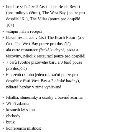
•
hotel se skládá ze 3 částí - The Beach Resort
(pro rodiny s dětmi), The West Bay (pouze pro
dospělé 16+), The Villas (pouze pro dospělé
16+)
•
vstupní hala s recepcí
•
hlavní restaurace v části The Beach Resort (a v
části The West Bay pouze pro dospělé)
•
ala carte restaurace (řecká kuchyně, pizza a
těstoviny, několik restaurací pouze pro dospělé)
•
7 barů (včetně plážového baru a 3 barů pouze
pro dospělé)
•
6 bazénů (z toho jeden relaxační pouze pro
dospělé v části West Bay a 2 dětské bazény),
některé bazény v zimě vyhřívané
•
lehátka, slunečníky a osušky u bazénů zdarma
•
Wi-Fi zdarma
•
kosmetický salon
•
obchody
•
butik
•
konferenční místnost