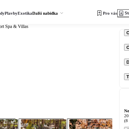
zdy
Plavby
Exotika
Další nabídka
Pro vás
St
rt Spa & Villas
O
D
T
Ne
20
(8