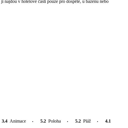
i, ji najdou v hotelové části pouze pro dospělé, u bazénu nebo
3.4
Animace
5.2
Poloha
5.2
Pláž
4.1
Atrakce