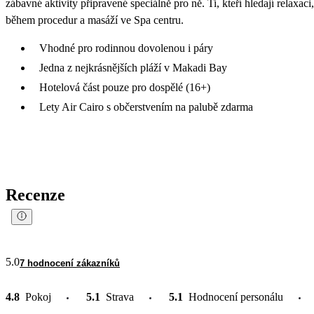
zábavné aktivity připravené speciálně pro ně. Ti, kteří hledají relaxac
během procedur a masáží ve Spa centru.
Vhodné pro rodinnou dovolenou i páry
Jedna z nejkrásnějších pláží v Makadi Bay
Hotelová část pouze pro dospělé (16+)
Lety Air Cairo s občerstvením na palubě zdarma
Recenze
5.0
7 hodnocení zákazníků
4.8
Pokoj
5.1
Strava
5.1
Hodnocení personálu