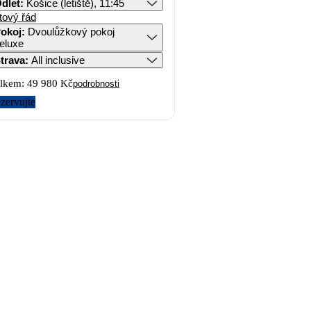
dlet
:
Košice (letiště), 11:45
tový řád
okoj
:
Dvoulůžkový pokoj
eluxe
trava
:
All inclusive
lkem:
49 980 Kč
podrobnosti
zervujte