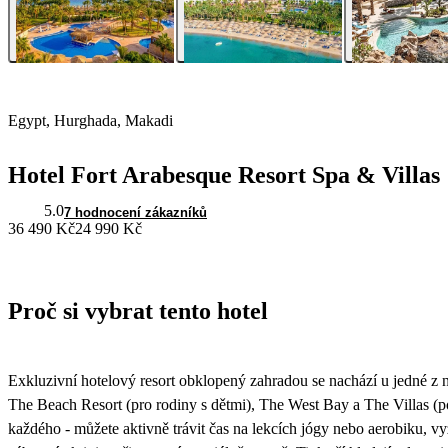
Egypt, Hurghada, Makadi
Hotel Fort Arabesque Resort Spa & Villas
5.0
7 hodnocení zákazníků
36 490 Kč
24 990 Kč
Proč si vybrat tento hotel
Exkluzivní hotelový resort obklopený zahradou se nachází u jedné z ne
The Beach Resort (pro rodiny s dětmi), The West Bay a The Villas (
každého - můžete aktivně trávit čas na lekcích jógy nebo aerobiku, vy