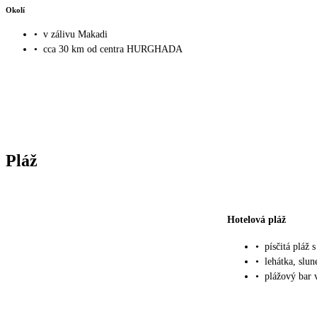
Okolí
•
v zálivu Makadi
•
cca 30 km od centra HURGHADA
Pláž
Hotelová pláž
•
písčitá pláž
•
lehátka, slu
•
plážový bar v