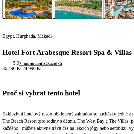
Egypt, Hurghada, Makadi
Hotel Fort Arabesque Resort Spa & Villas
5.0
7 hodnocení zákazníků
36 490 Kč
24 990 Kč
Proč si vybrat tento hotel
Exkluzivní hotelový resort obklopený zahradou se nachází u jedné z ne
The Beach Resort (pro rodiny s dětmi), The West Bay a The Villas (
každého - můžete aktivně trávit čas na lekcích jógy nebo aerobiku, vy