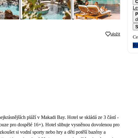
O
Le
P
d
S
uložit
Ce
Re
jkrásnějších pláží v Makadi Bay. Hotel se skládá ze 3 částí -
pouze pro dospělé 16+). Hotel slibuje vysněnou dovolenou pro
zkoušet si vodní sporty nebo hry a děti potěší bazény a