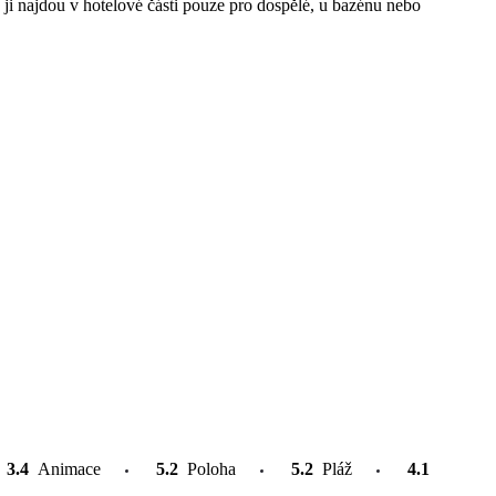
i, ji najdou v hotelové části pouze pro dospělé, u bazénu nebo
3.4
Animace
5.2
Poloha
5.2
Pláž
4.1
Atrakce