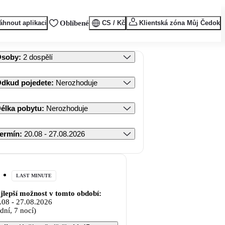
áhnout aplikaci
Oblíbené
CS / Kč
Klientská zóna Můj Čedok
Osoby
:
2 dospělí
dkud pojedete
:
Nerozhoduje
élka pobytu
:
Nerozhoduje
ermín
:
20.08 - 27.08.2026
LAST MINUTE
jlepší možnost v tomto období:
.08
-
27.08.2026
 dní, 7 nocí)