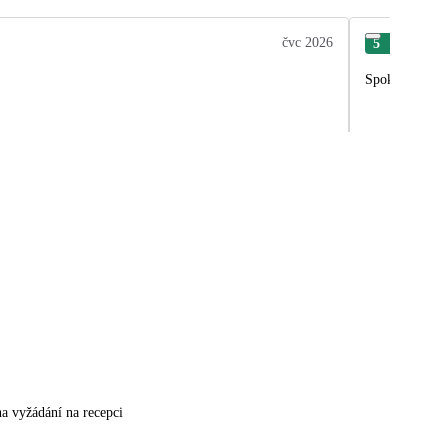
čvc 2026
5
Vie
Spokojnosť, u
na vyžádání na recepci