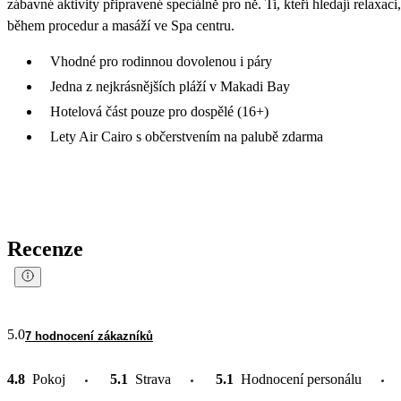
zábavné aktivity připravené speciálně pro ně. Ti, kteří hledají relaxac
během procedur a masáží ve Spa centru.
Vhodné pro rodinnou dovolenou i páry
Jedna z nejkrásnějších pláží v Makadi Bay
Hotelová část pouze pro dospělé (16+)
Lety Air Cairo s občerstvením na palubě zdarma
Recenze
5.0
7 hodnocení zákazníků
4.8
Pokoj
5.1
Strava
5.1
Hodnocení personálu