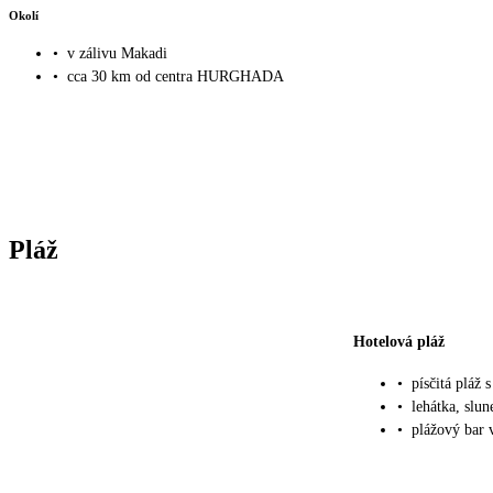
Okolí
•
v zálivu Makadi
•
cca 30 km od centra HURGHADA
Pláž
Hotelová pláž
•
písčitá pláž
•
lehátka, slu
•
plážový bar v