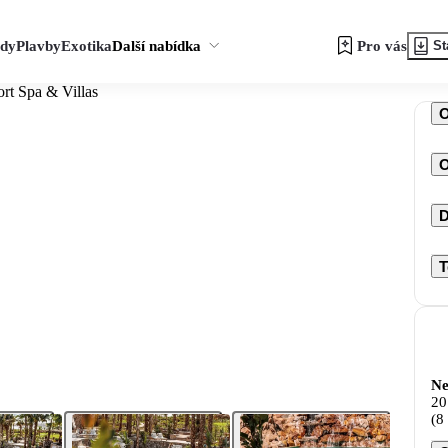
zdy
Plavby
Exotika
Další nabídka
Pro vás
St
rt Spa & Villas
O
D
T
Ne
20
(8