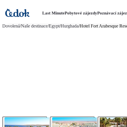
Last Minute
Pobytové zájezdy
Poznávací záje
více fotografií (32)
Dovolená
/
Naše destinace
/
Egypt
/
Hurghada
/
Hotel Fort Arabesque Reso