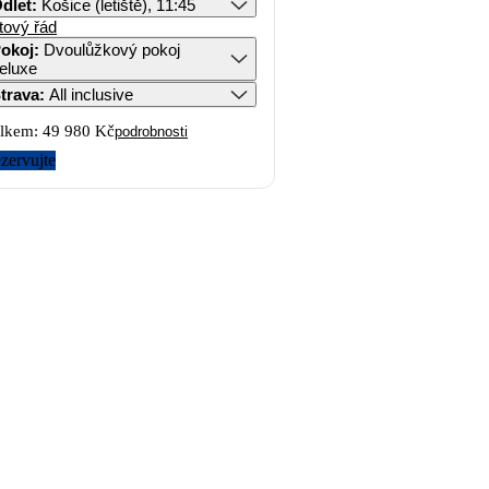
dlet
:
Košice (letiště), 11:45
tový řád
okoj
:
Dvoulůžkový pokoj
eluxe
trava
:
All inclusive
lkem:
49 980 Kč
podrobnosti
zervujte