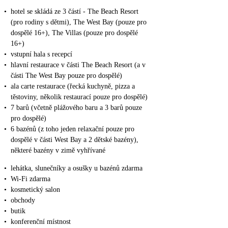
•
hotel se skládá ze 3 částí - The Beach Resort
(pro rodiny s dětmi), The West Bay (pouze pro
dospělé 16+), The Villas (pouze pro dospělé
16+)
•
vstupní hala s recepcí
•
hlavní restaurace v části The Beach Resort (a v
části The West Bay pouze pro dospělé)
•
ala carte restaurace (řecká kuchyně, pizza a
těstoviny, několik restaurací pouze pro dospělé)
•
7 barů (včetně plážového baru a 3 barů pouze
pro dospělé)
•
6 bazénů (z toho jeden relaxační pouze pro
dospělé v části West Bay a 2 dětské bazény),
některé bazény v zimě vyhřívané
•
lehátka, slunečníky a osušky u bazénů zdarma
•
Wi-Fi zdarma
•
kosmetický salon
•
obchody
•
butik
•
konferenční místnost