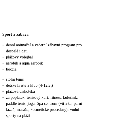
Sport a zábava
•
denní animační a večerní zábavní program pro
dospělé i děti
•
plážový volejbal
•
aerobik a aqua aerobik
•
boccia
•
stolní tenis
•
dětské hřiště a klub (4-12let)
•
plážová diskotéka
•
za poplatek: tenisový kurt, fitness, kulečník,
paddle tenis, jóga, Spa centrum (vířivka, parní
lázeň, masáže, kosmetické procedury), vodní
sporty na pláži