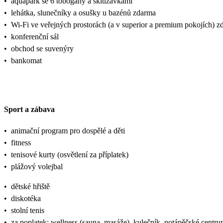
•
aquapark se 6 tobogány a skluzavkami
•
lehátka, slunečníky a osušky u bazénů zdarma
•
Wi-Fi ve veřejných prostorách (a v superior a premium pokojích) 
•
konferenční sál
•
obchod se suvenýry
•
bankomat
Sport a zábava
•
animační program pro dospělé a děti
•
fitness
•
tenisové kurty (osvětlení za příplatek)
•
plážový volejbal
•
dětské hřiště
•
diskotéka
•
stolní tenis
•
za poplatek: wellness (sauna, masáže), kulečník, potápěčské centru