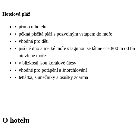
Hotelová pláž
•
přímo u hotelu
•
pěkná písčitá pláž s pozvolným vstupem do moře
•
vhodná pro děti
•
písčité dno a mělké moře s lagunou se táhne cca 800 m od bř
otevřené moře
•
v blízkosti jsou korálové útesy
•
vhodné pro potápění a šnorchlování
•
lehátka, slunečníky a osušky zdarma
O hotelu