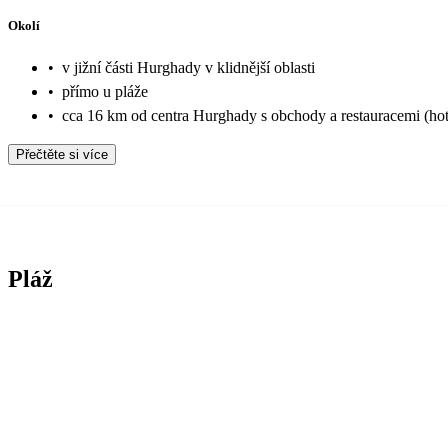
Okolí
•
v jižní části Hurghady v klidnější oblasti
•
přímo u pláže
•
cca 16 km od centra Hurghady s obchody a restauracemi (hot
Přečtěte si více
Pláž