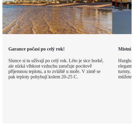
Garance počasí po celý rok!
Místní 
Slunce si tu užívají po celý rok. Léto je sice horké,
Hurghad
ale nízká vlhkost vzduchu zaručuje pocitově
elegantn
příjemnou teplotu, a to zvláště u moře. V zimě se
turisty, 
pak teploty pohybují kolem 20-25 C.
můžete v