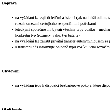
Doprava
•
na vyžádání lze zajistit letištní asistenci (jak na letišti odle
rozsah omezení cestujícího se speciálními potřebami
•
leteckými společnostmi bývají všechny typy vozíků – mechanic
konkrétní typ (rozměry, váhu, typ baterie)
•
na vyžádání lze zajistit privátní transfer autem/minibusem za
•
k transferu nás informujte ohledně typu vozíku, jeho rozměr
Ubytování
•
na vyžádání jsou k dispozici bezbariérové pokoje, které di
Okolí hotelu