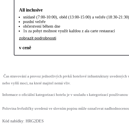
All inclusive
snídaně (7:00-10:00), oběd (13:00-15:00) a večeře (18:30-21:30
pozdní večeře
občerstvení během dne
1x za pobyt možnost využít každou z ala carte restaurací
zobrazit podrobnosti
v ceně
Čas stravování a provoz jednotlivých prvků hotelové infrastruktury uvedenýc
nebo vyšší moci, na které majitel nemá vliv.
Informace o oficiální kategorizaci hotelu je v souladu s kategorizací používanou 
Polovina hvězdičky uvedená ve slovním popisu může označovat nadhodnocenou n
Kód nabídky:
HRG2DES