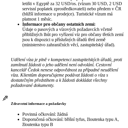
letišti v Egyptě za 32 USD/os. (vízum 30 USD, 2 USD
servisní poplatek zprostředkovateli) nebo předem v ČR
(bližší informace u prodejce). Turistické vízum má
platnost 1 měsíc.
Informace pro občany ostatních zemí:
Údaje o pasových a vízových požadavcích včetně
přibližných lhůt pro vyřízení víz pro občany třetích zemí
jsou k dispozici u příslušných úřadů třetí země
(ministerstvo zahraničních věcí, zastupitelský úřad).
Udělení víza je plně v kompetenci zastupitelských úřadů, proti
zamítnutí žádosti o jeho udělení není odvolání. Cestovní
kancelář Čedok nenese odpovědnost za případné neudělení
víza. Klientům doporučujeme podávat žádosti o víza s
dostatečným předstihem a k žádosti dokládat všechny
požadované dokumenty.
Zdravotní informace a požadavky
Povinná očkování: žádná
Doporučená očkování: břišní tyfus, žloutenka typu A,
žloutenka typu B