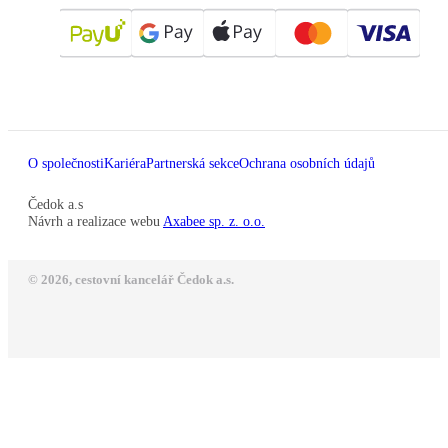
O společnosti
Kariéra
Partnerská sekce
Ochrana osobních údajů
Čedok a.s
Návrh a realizace webu
Axabee sp. z. o.o.
© 2026, cestovní kancelář Čedok a.s.