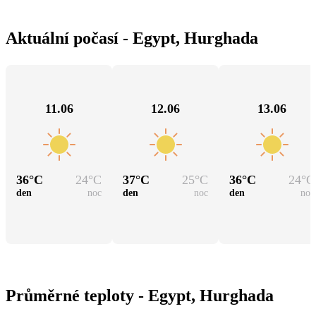
Aktuální počasí - Egypt, Hurghada
11.06
12.06
13.06
36
°C
24
°C
37
°C
25
°C
36
°C
24
°C
den
noc
den
noc
den
noc
Průměrné teploty - Egypt, Hurghada