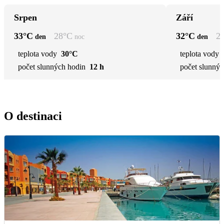
Srpen
Září
33
°C
28
°C
32
°C
2
den
noc
den
teplota vody
30°C
teplota vody
počet slunných hodin
12 h
počet slunnýc
O destinaci