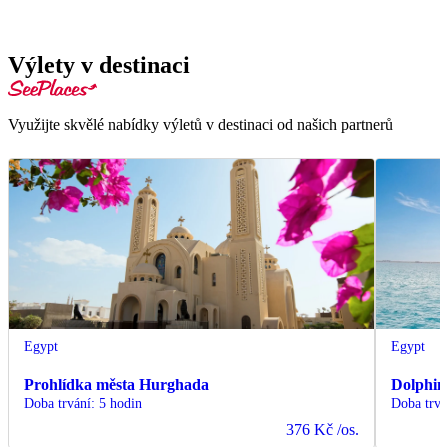
Výlety v destinaci
Využijte skvělé nabídky výletů v destinaci od našich partnerů
Egypt
Egypt
Prohlídka města Hurghada
Dolphin
Doba trvání
:
5 hodin
Doba trvá
376 Kč
/os.