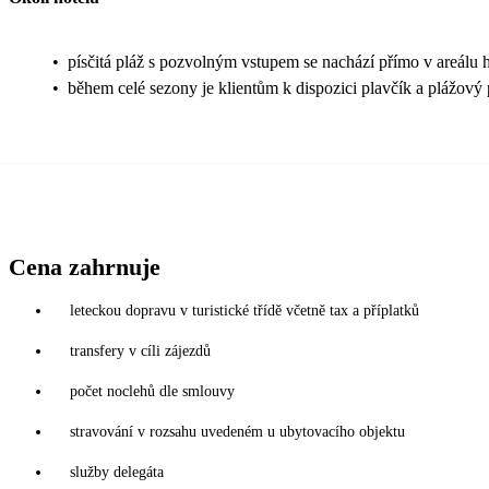
•
písčitá pláž s pozvolným vstupem se nachází přímo v areálu 
•
během celé sezony je klientům k dispozici plavčík a plážový 
Cena zahrnuje
leteckou dopravu v turistické třídě včetně tax a příplatků
transfery v cíli zájezdů
počet noclehů dle smlouvy
stravování v rozsahu uvedeném u ubytovacího objektu
služby delegáta