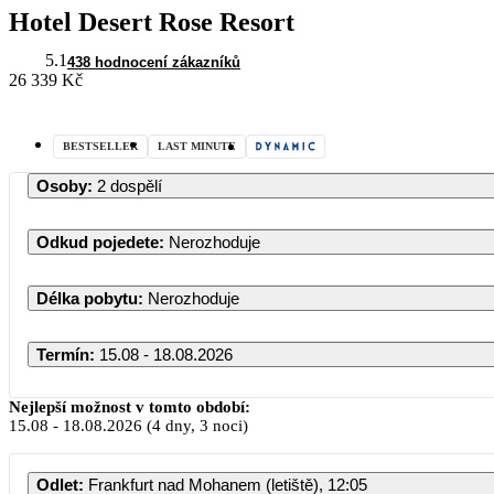
Hotel Desert Rose Resort
5.1
438 hodnocení zákazníků
26 339 Kč
BESTSELLER
LAST MINUTE
Osoby
:
2 dospělí
Odkud pojedete
:
Nerozhoduje
Délka pobytu
:
Nerozhoduje
Termín
:
15.08 - 18.08.2026
Nejlepší možnost v tomto období:
15.08
-
18.08.2026
(4 dny, 3 noci)
PO
Odlet
:
Frankfurt nad Mohanem (letiště), 12:05