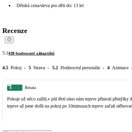
Dětská cena/sleva pro děti do: 13 let
Recenze
5.1
438 hodnocení zákazníků
4.5
Pokoj
5
Strava
5.2
Hodnocení personálu
4
Animace
4
Renata
Pokoje už něco zažili,v půl třetí ráno nám teprve přinesli přistýlk
teprve až jsme došli na pokoj po 10minuzach teprve začali stěhovat