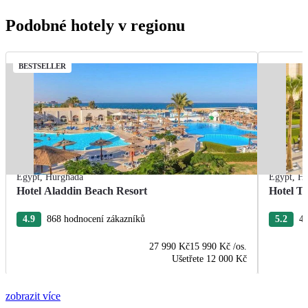
Podobné hotely v regionu
BESTSELLER
Egypt
,
Hurghada
Egypt
,
Hu
Hotel Aladdin Beach Resort
Hotel Tr
4.9
868 hodnocení zákazníků
5.2
43
27 990 Kč
15 990 Kč
/os.
Ušetřete
12 000 Kč
zobrazit více