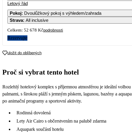
Letový řád
Pokoj
:
Dvoulůžkový pokoj s výhledem/zahrada
Strava
:
All inclusive
3
Celkem:
52 678 Kč
podrobnosti
10
Rezervujte
17
uložit do oblíbených
26 549
24
Proč si vybrat tento hotel
27 849
27
31
Rozlehlý hotelový komplex s příjemnou atmosférou je ideální volbou p
24 909
palmami, s širokou pláží s jemným pískem, lagunou, bazény a aquapark
po animační programy a sportovní aktivity.
Rodinná dovolená
Lety Air Cairo s občerstvením na palubě zdarma
Aquapark součástí hotelu