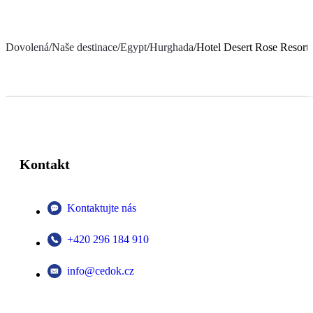
Dovolená
/
Naše destinace
/
Egypt
/
Hurghada
/
Hotel Desert Rose Resort
Kontakt
Kontaktujte nás
+420 296 184 910
info@cedok.cz