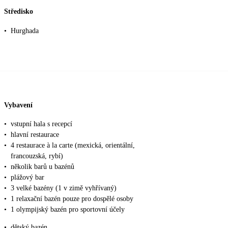
Středisko
•
Hurghada
Vybavení
•
vstupní hala s recepcí
•
hlavní restaurace
•
4 restaurace à la carte (mexická, orientální,
francouzská, rybí)
•
několik barů u bazénů
•
plážový bar
•
3 velké bazény (1 v zimě vyhřívaný)
•
1 relaxační bazén pouze pro dospělé osoby
•
1 olympijský bazén pro sportovní účely
•
dětský bazén