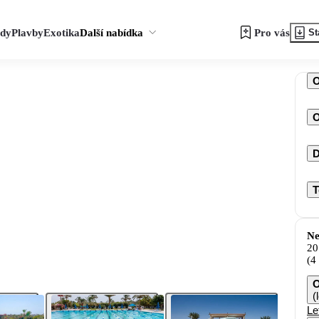
zdy
Plavby
Exotika
Další nabídka
Pro vás
St
O
D
T
Ne
20
(4
O
(
Le