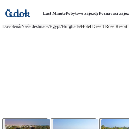
Last Minute
Pobytové zájezdy
Poznávací záje
více fotografií (67)
Dovolená
/
Naše destinace
/
Egypt
/
Hurghada
/
Hotel Desert Rose Resort