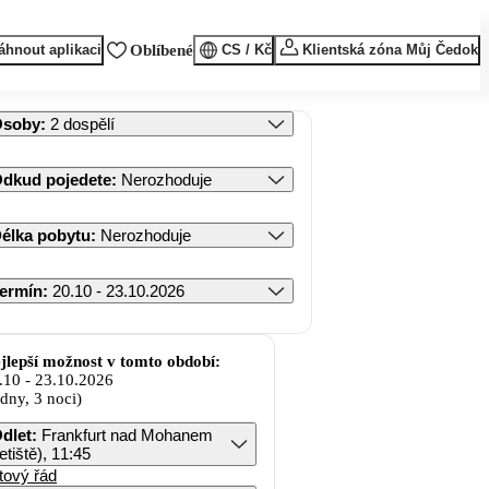
áhnout aplikaci
Oblíbené
CS / Kč
Klientská zóna Můj Čedok
Osoby
:
2 dospělí
dkud pojedete
:
Nerozhoduje
élka pobytu
:
Nerozhoduje
ermín
:
20.10 - 23.10.2026
jlepší možnost v tomto období:
.10
-
23.10.2026
 dny, 3 noci)
dlet
:
Frankfurt nad Mohanem
letiště), 11:45
tový řád