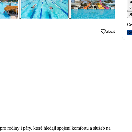
P
v
S
Ce
uložit
Re
o rodiny i páry, které hledají spojení komfortu a služeb na