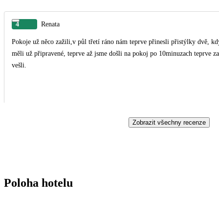
4
Renata
Pokoje už něco zažili,v půl třetí ráno nám teprve přinesli přistýlky dvě, 
měli už připravené, teprve až jsme došli na pokoj po 10minuzach teprve za
vešli.
Zobrazit všechny recenze
Poloha hotelu