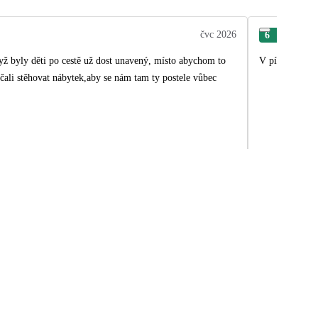
čvc 2026
6
Jitk
když byly děti po cestě už dost unavený, místo abychom to
V písemných in
čali stěhovat nábytek,aby se nám tam ty postele vůbec