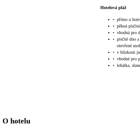
Hotelová pláž
•
přímo u hote
•
pěkná písčit
•
vhodná pro d
•
písčité dno 
otevřené mo
•
v blízkosti j
•
vhodné pro p
•
lehátka, slu
O hotelu