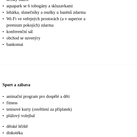
•
aquapark se 6 tobogány a skluzavkami
•
lehátka, slunečníky a osušky u bazénů zdarma
•
Wi-Fi ve veřejných prostorách (a v superior a
premium pokojích) zdarma
•
konferenční sál
•
obchod se suvenýry
•
bankomat
Sport a zábava
•
animační program pro dospělé a děti
•
fitness
•
tenisové kurty (osvětlení za příplatek)
•
plážový volejbal
•
dětské hřiště
•
diskotéka