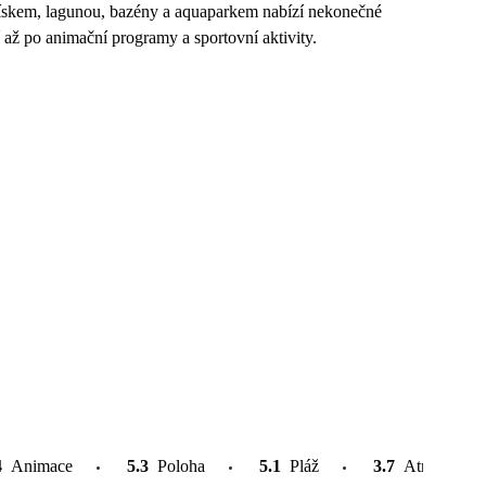
pískem, lagunou, bazény a aquaparkem nabízí nekonečné
í až po animační programy a sportovní aktivity.
4
Animace
5.3
Poloha
5.1
Pláž
3.7
Atrakce v o