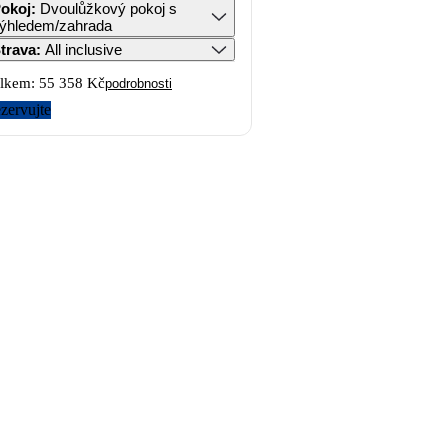
okoj
:
Dvoulůžkový pokoj s
ýhledem/zahrada
trava
:
All inclusive
lkem:
55 358 Kč
podrobnosti
zervujte