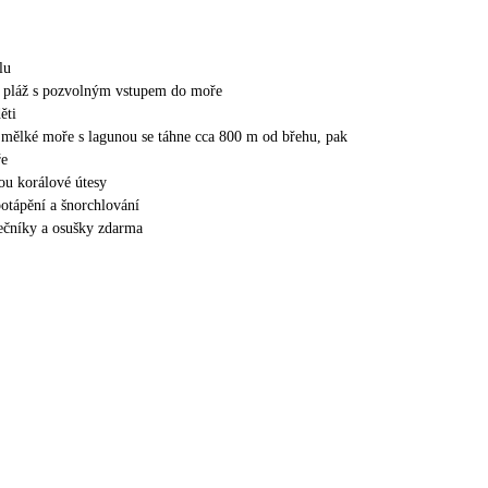
lu
á pláž s pozvolným vstupem do moře
ěti
a mělké moře s lagunou se táhne cca 800 m od břehu, pak
ře
sou korálové útesy
otápění a šnorchlování
nečníky a osušky zdarma