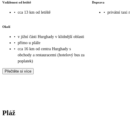
Vzdálenost od letiště
Doprava
•
cca 13 km od letiště
•
privátní taxi 
Okolí
•
v jižní části Hurghady v klidnější oblasti
•
přímo u pláže
•
cca 16 km od centra Hurghady s
obchody a restauracemi (hotelový bus za
poplatek)
Přečtěte si více
Pláž