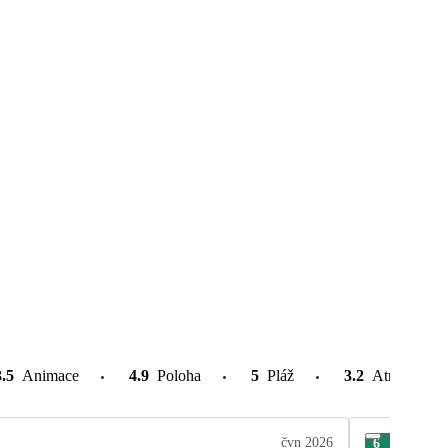
3.5
Animace
4.9
Poloha
5
Pláž
3.2
Atrakce v o
čvn 2026
6
Šár