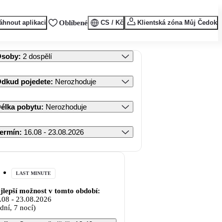
áhnout aplikaci
Oblíbené
CS / Kč
Klientská zóna Můj Čedok
Osoby
:
2 dospělí
dkud pojedete
:
Nerozhoduje
élka pobytu
:
Nerozhoduje
ermín
:
16.08 - 23.08.2026
LAST MINUTE
jlepší možnost v tomto období:
.08
-
23.08.2026
 dní, 7 nocí)