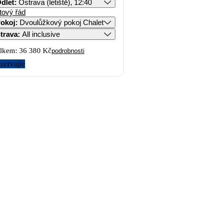
dlet
:
Ostrava (letiště), 12:40
tový řád
okoj
:
Dvoulůžkový pokoj Chalet
trava
:
All inclusive
lkem:
36 380 Kč
podrobnosti
zervujte