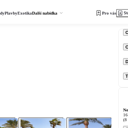
zdy
Plavby
Exotika
Další nabídka
Pro vás
St
O
D
T
Ne
16
(8