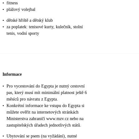
•
fitness
•
plážový volejbal
•
dětské hřiště a dětský klub
•
za poplatek: tenisové kurty, kulečník, stolní
tenis, vodní sporty
Informace
•
Pro vycestování do Egypta je nutný cestovní
pas, který musí mít minimální platnost ještě 6
měsíců pro návratu z Egypta.
•
Konkrétní informace ke vstupu do Egypta si
můžete ověřit na internetových stránkách
Ministerstva zahraničí www.mzv.cz nebo na
zastupitelských úřadech jednotlivých států.
•
Ubytování se psem (na vyžádání), nutné