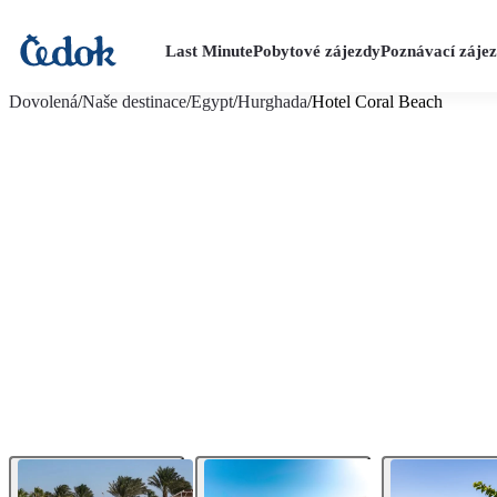
Last Minute
Pobytové zájezdy
Poznávací záje
více fotografií (43)
Dovolená
/
Naše destinace
/
Egypt
/
Hurghada
/
Hotel Coral Beach