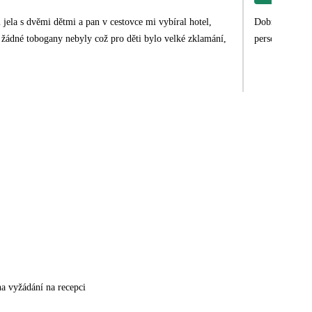
jela s dvěmi dětmi a pan v cestovce mi vybíral hotel,
Dobrý den, Vče
 žádné tobogany nebyly což pro děti bylo velké zklamání,
personál,super
na vyžádání na recepci