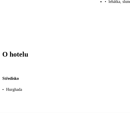
•
lehátka, slu
O hotelu
Středisko
•
Hurghada