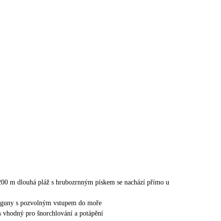
200 m dlouhá pláž s hrubozrnným pískem se nachází přímo u
laguny s pozvolným vstupem do moře
s vhodný pro šnorchlování a potápění