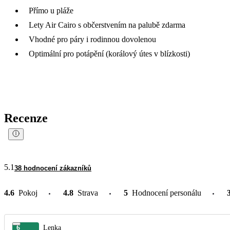
Přímo u pláže
Lety Air Cairo s občerstvením na palubě zdarma
Vhodné pro páry i rodinnou dovolenou
Optimální pro potápění (korálový útes v blízkosti)
Recenze
5.1
38 hodnocení zákazníků
4.6
Pokoj
4.8
Strava
5
Hodnocení personálu
6
Lenka