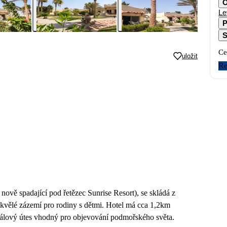
O
Le
P
S
Ce
uložit
Re
vě spadající pod řetězec Sunrise Resort), se skládá z
skvělé zázemí pro rodiny s dětmi. Hotel má cca 1,2km
álový útes vhodný pro objevování podmořského světa.