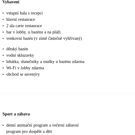
Vybavení
•
vstupní hala s recepcí
•
hlavní restaurace
•
2 ala carte restaurace
•
bar v lobby, u bazénu a na pláži
•
venkovní bazén (v zimě částečně vyhřívaný)
•
dětský bazén
•
vodní skluzavky
•
lehátka, slunečníky a osušky u bazénu zdarma
•
Wi-Fi v lobby zdarma
•
obchod se suvenýry
Sport a zábava
•
denní animační program a večerní zábavní
program pro dospělé a děti