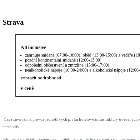
Strava
All inclusive
zahrnuje snídaně (07:00-10:00), oběd (13:00-15:00) a večeře (1
pozdní kontinentální snídaně (12:00-13:00)
odpolední občerstvení a zmrzlina (15:00-17:00)
nealkoholické nápoje (10:00-24:00) a alkoholické nápoje (12:00
zobrazit podrobnosti
v ceně
Čas stravování a provoz jednotlivých prvků hotelové infrastruktury uvedených
nemá vliv.
Informace o oficiální kategorizaci hotelu je v souladu s kategorizací používanou 