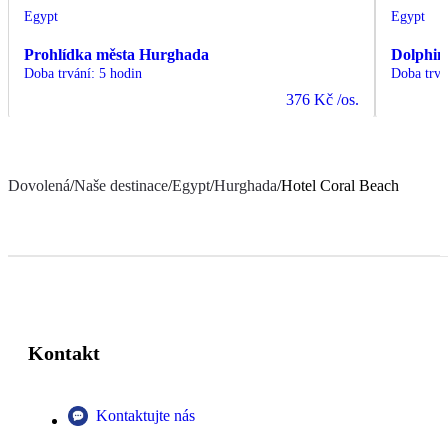
Egypt
Egypt
Prohlídka města Hurghada
Dolphin
Doba trvání
:
5 hodin
Doba trvá
376 Kč
/os.
Dovolená
/
Naše destinace
/
Egypt
/
Hurghada
/
Hotel Coral Beach
Kontakt
Kontaktujte nás