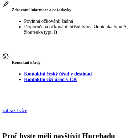
Zdravotní informace a požadavky
Povinná očkování: žádná
Doporučená očkování: břišní tyfus, žloutenka typu A,
žloutenka typu B
Kontaktní úřady
Kontaktní český úřad v destinaci
Kontaktní cizí úřad v ČR
zobrazit více
Proč byste měli navštívit Hurghadu