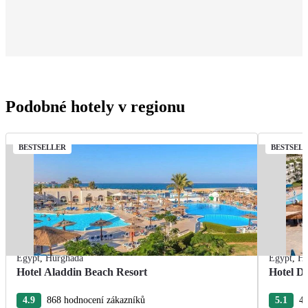
Podobné hotely v regionu
BESTSELLER
BESTSEL
Egypt
,
Hurghada
Egypt
,
Hu
Hotel Aladdin Beach Resort
Hotel De
4.9
868 hodnocení zákazníků
5.1
43