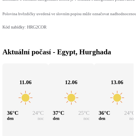
Polovina hvězdičky uvedená ve slovním popisu může označovat nadhodnocenou n
Kód nabídky:
HRG2COR
Aktuální počasí - Egypt, Hurghada
11.06
12.06
13.06
36
°C
24
°C
37
°C
25
°C
36
°C
24
°C
den
noc
den
noc
den
noc