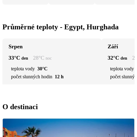
Průměrné teploty - Egypt, Hurghada
Srpen
Září
33
°C
28
°C
32
°C
2
den
noc
den
teplota vody
30°C
teplota vody
počet slunných hodin
12 h
počet slunnýc
O destinaci