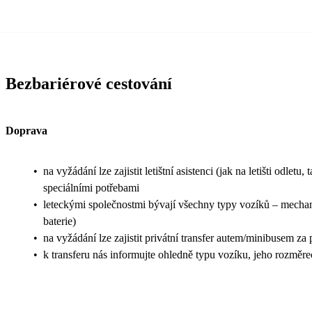
Bezbariérové cestování
Doprava
•
na vyžádání lze zajistit letištní asistenci (jak na letišti odl
speciálními potřebami
•
leteckými společnostmi bývají všechny typy vozíků – mechanic
baterie)
•
na vyžádání lze zajistit privátní transfer autem/minibusem za
•
k transferu nás informujte ohledně typu vozíku, jeho rozměr