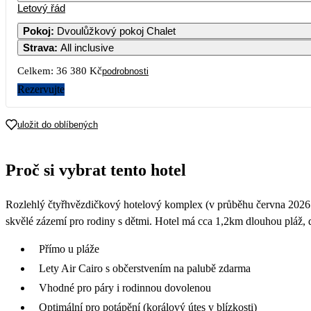
Letový řád
Pokoj
:
Dvoulůžkový pokoj Chalet
Strava
:
All inclusive
Celkem:
36 380 Kč
podrobnosti
Rezervujte
uložit do oblíbených
Proč si vybrat tento hotel
Rozlehlý čtyřhvězdičkový hotelový komplex (v průběhu června 2026 no
skvělé zázemí pro rodiny s dětmi. Hotel má cca 1,2km dlouhou pláž
Přímo u pláže
Lety Air Cairo s občerstvením na palubě zdarma
Vhodné pro páry i rodinnou dovolenou
Optimální pro potápění (korálový útes v blízkosti)