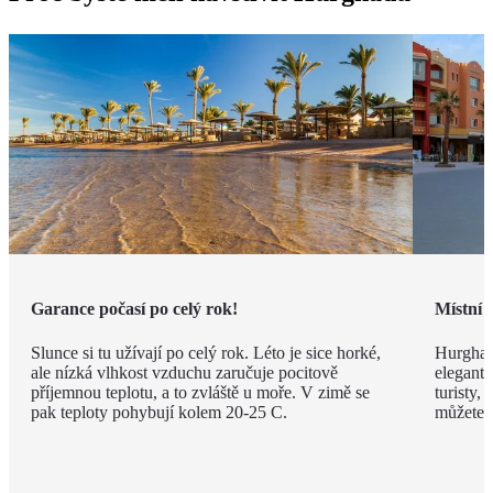
Garance počasí po celý rok!
Místní 
Slunce si tu užívají po celý rok. Léto je sice horké,
Hurghad
ale nízká vlhkost vzduchu zaručuje pocitově
elegantn
příjemnou teplotu, a to zvláště u moře. V zimě se
turisty, 
pak teploty pohybují kolem 20-25 C.
můžete v