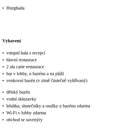
•
Hurghada
Vybavení
•
vstupní hala s recepcí
•
hlavní restaurace
•
2 ala carte restaurace
•
bar v lobby, u bazénu a na pláži
•
venkovní bazén (v zimě částečně vyhřívaný)
•
dětský bazén
•
vodní skluzavky
•
lehátka, slunečníky a osušky u bazénu zdarma
•
Wi-Fi v lobby zdarma
•
obchod se suvenýry