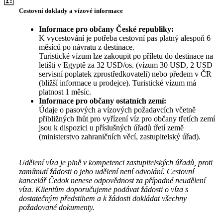
Cestovní doklady a vízové informace
Informace pro občany České republiky:
K vycestování je potřeba cestovní pas platný alespoň 6
měsíců po návratu z destinace.
Turistické vízum lze zakoupit po příletu do destinace na
letišti v Egyptě za 32 USD/os. (vízum 30 USD, 2 USD
servisní poplatek zprostředkovateli) nebo předem v ČR
(bližší informace u prodejce). Turistické vízum má
platnost 1 měsíc.
Informace pro občany ostatních zemí:
Údaje o pasových a vízových požadavcích včetně
přibližných lhůt pro vyřízení víz pro občany třetích zemí
jsou k dispozici u příslušných úřadů třetí země
(ministerstvo zahraničních věcí, zastupitelský úřad).
Udělení víza je plně v kompetenci zastupitelských úřadů, proti
zamítnutí žádosti o jeho udělení není odvolání. Cestovní
kancelář Čedok nenese odpovědnost za případné neudělení
víza. Klientům doporučujeme podávat žádosti o víza s
dostatečným předstihem a k žádosti dokládat všechny
požadované dokumenty.