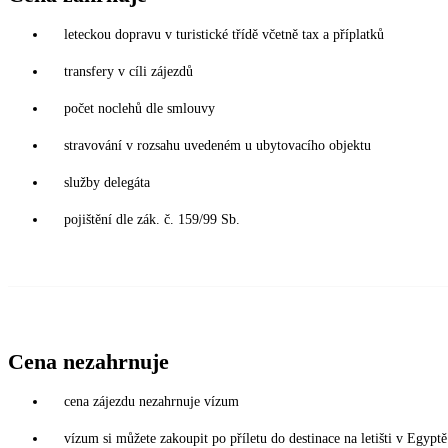
leteckou dopravu v turistické třídě včetně tax a příplatků
transfery v cíli zájezdů
počet noclehů dle smlouvy
stravování v rozsahu uvedeném u ubytovacího objektu
služby delegáta
pojištění dle zák. č. 159/99 Sb.
Cena nezahrnuje
cena zájezdu nezahrnuje vízum
vízum si můžete zakoupit po příletu do destinace na letišti v Egy