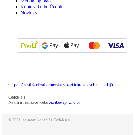
Mobilní aplikace
Kupte si knihu Čedok
Novinky
O společnosti
Kariéra
Partnerská sekce
Ochrana osobních údajů
Čedok a.s
Návrh a realizace webu
Axabee sp. z. o.o.
© 2026, cestovní kancelář Čedok a.s.