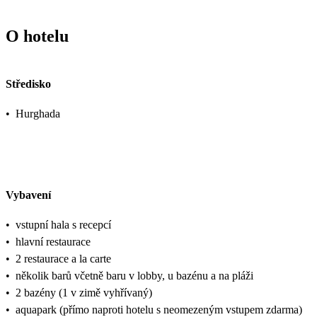
O hotelu
Středisko
•
Hurghada
Vybavení
•
vstupní hala s recepcí
•
hlavní restaurace
•
2 restaurace a la carte
•
několik barů včetně baru v lobby, u bazénu a na pláži
•
2 bazény (1 v zimě vyhřívaný)
•
aquapark (přímo naproti hotelu s neomezeným vstupem zdarma)