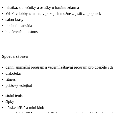
•
lehátka, slunečníky a osušky u bazénu zdarma
•
Wi-Fi v lobby zdarma, v pokojích možné zajistit za poplatek
•
salon krásy
•
obchodní arkáda
•
konferenční místnost
Sport a zábava
•
denní animační program a večerní zábavní program pro dospělé i dě
•
diskotéka
•
fitness
•
plážový volejbal
•
stolní tenis
•
šipky
•
dětské hřiště a mini klub