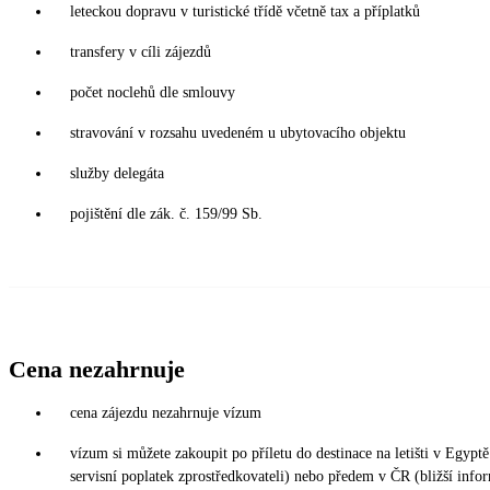
leteckou dopravu v turistické třídě včetně tax a příplatků
transfery v cíli zájezdů
počet noclehů dle smlouvy
stravování v rozsahu uvedeném u ubytovacího objektu
služby delegáta
pojištění dle zák. č. 159/99 Sb.
Cena nezahrnuje
cena zájezdu nezahrnuje vízum
vízum si můžete zakoupit po příletu do destinace na letišti v Eg
servisní poplatek zprostředkovateli) nebo předem v ČR (bližší info