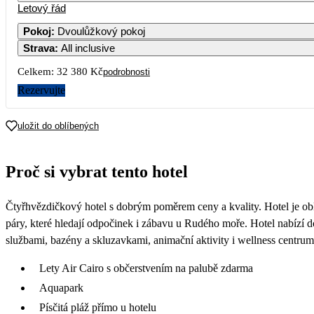
Letový řád
Pokoj
:
Dvoulůžkový pokoj
Strava
:
All inclusive
3
4
5
6
7
Celkem:
32 380 Kč
podrobnosti
10
11
12
13
14
Rezervujte
17
18
19
20
21
uložit do oblíbených
24
25
26
27
28
Proč si vybrat tento hotel
16 190
15 890
16 290
31
Čtyřhvězdičkový hotel s dobrým poměrem ceny a kvality. Hotel je obl
17 490
páry, které hledají odpočinek i zábavu u Rudého moře. Hotel nabízí d
službami, bazény a skluzavkami, animační aktivity i wellness centrum
Lety Air Cairo s občerstvením na palubě zdarma
Aquapark
Písčitá pláž přímo u hotelu