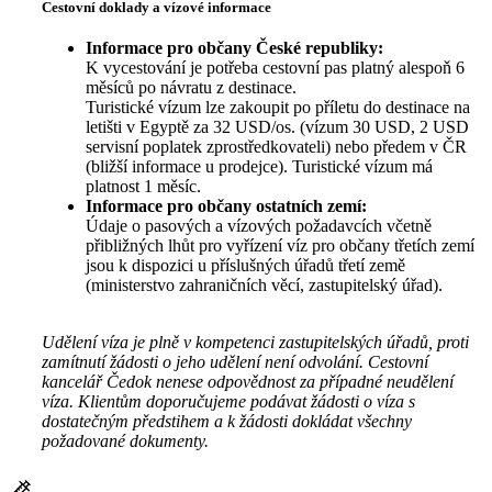
Cestovní doklady a vízové informace
Informace pro občany České republiky:
K vycestování je potřeba cestovní pas platný alespoň 6
měsíců po návratu z destinace.
Turistické vízum lze zakoupit po příletu do destinace na
letišti v Egyptě za 32 USD/os. (vízum 30 USD, 2 USD
servisní poplatek zprostředkovateli) nebo předem v ČR
(bližší informace u prodejce). Turistické vízum má
platnost 1 měsíc.
Informace pro občany ostatních zemí:
Údaje o pasových a vízových požadavcích včetně
přibližných lhůt pro vyřízení víz pro občany třetích zemí
jsou k dispozici u příslušných úřadů třetí země
(ministerstvo zahraničních věcí, zastupitelský úřad).
Udělení víza je plně v kompetenci zastupitelských úřadů, proti
zamítnutí žádosti o jeho udělení není odvolání. Cestovní
kancelář Čedok nenese odpovědnost za případné neudělení
víza. Klientům doporučujeme podávat žádosti o víza s
dostatečným předstihem a k žádosti dokládat všechny
požadované dokumenty.