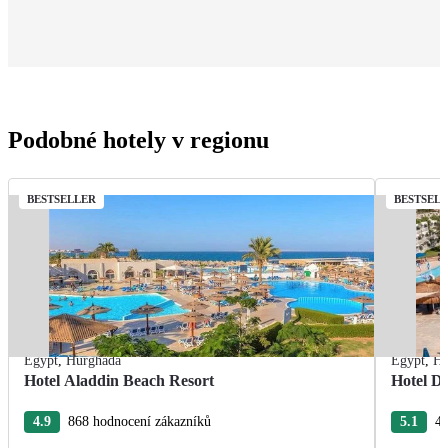
Podobné hotely v regionu
BESTSELLER
BESTSEL
Egypt
,
Hurghada
Egypt
,
Hu
Hotel Aladdin Beach Resort
Hotel De
4.9
868 hodnocení zákazníků
5.1
43