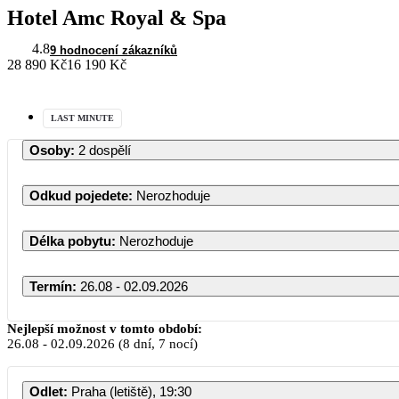
Hotel Amc Royal & Spa
4.8
9 hodnocení zákazníků
28 890 Kč
16 190 Kč
LAST MINUTE
Osoby
:
2 dospělí
Odkud pojedete
:
Nerozhoduje
Délka pobytu
:
Nerozhoduje
Termín
:
26.08 - 02.09.2026
Srpen 2026
Nejlepší možnost v tomto období:
26.08
-
02.09.2026
(8 dní, 7 nocí)
PO
ÚT
ST
ČT
PÁ
Odlet
:
Praha (letiště), 19:30