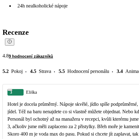
24h nealkoholické nápoje
Recenze
4.8
9 hodnocení zákazníků
5.2
Pokoj
4.5
Strava
5.5
Hodnocení personálu
3.4
Anima
3
Eliška
Hotel je docela průměrný. Nápoje skvělé, jídlo spíše podprůměrné,
jídel. Též na baru nenajdete co si vlastně můžete objednat. Nebo kd
Personál byl ochotný až na manažera v recepci, kvůli kterému jsme 
3, ačkoliv jsme měli zaplaceno za 2 přistylky. Břeh moře je kameni
Skoro 400 m je voda max do pasu. Pokud si chcete jít zaplavat, tak