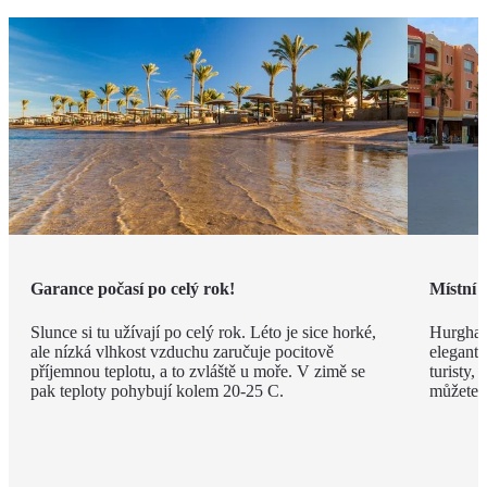
Garance počasí po celý rok!
Místní 
Slunce si tu užívají po celý rok. Léto je sice horké,
Hurghad
ale nízká vlhkost vzduchu zaručuje pocitově
elegantn
příjemnou teplotu, a to zvláště u moře. V zimě se
turisty, 
pak teploty pohybují kolem 20-25 C.
můžete v