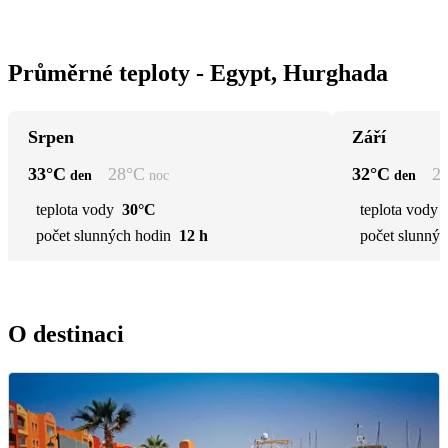
Průměrné teploty - Egypt, Hurghada
Srpen
Září
33
°C
28
°C
32
°C
2
den
noc
den
teplota vody
30°C
teplota vody
počet slunných hodin
12 h
počet slunnýc
O destinaci