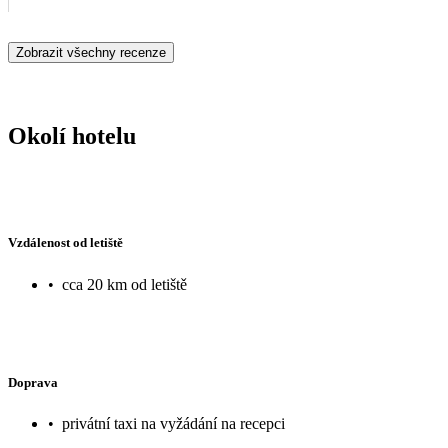
hlubší vody. Aquapark parádní.
Zobrazit všechny recenze
Okolí hotelu
Vzdálenost od letiště
•
cca 20 km od letiště
Doprava
•
privátní taxi na vyžádání na recepci