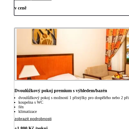
v ceně
Dvoulůžkový pokoj premium s výhledem/bazén
dvoulůžkový pokoj s možností 1 přistýlky pro dospělého nebo 2 přis
koupelna s WC
fén
klimatizace
zobrazit podrobnosti
+1 800 Kč /pokoj