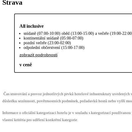
Strava
All inclusive
snídaně (07:00-10:00) oběd (13:00-15:00) a večeře (19:00-22:0
kontinentální snídaně (05:00-07:00)
pozdní večeře (23:00-02:00)
odpolední občerstvení (15:00-17:00)
zobrazit podrobnosti
v ceně
Čas stravování a provoz jednotlivých prvků hotelové infrastruktury uvedenýc
důsledku sezónnosti, povětrnostních podmínek, požadavků hostů nebo vyšší moci,
Informace o oficiální kategorizaci hotelu je v souladu s kategorizací používanou
vlastní kritéria pro udělení konkrétní kategorie.