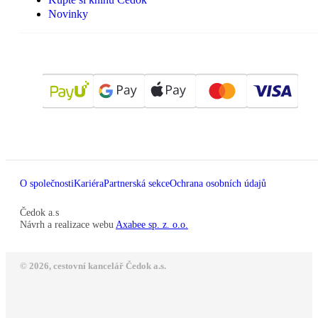
Novinky
O společnosti
Kariéra
Partnerská sekce
Ochrana osobních údajů
Čedok a.s
Návrh a realizace webu
Axabee sp. z. o.o.
© 2026, cestovní kancelář Čedok a.s.