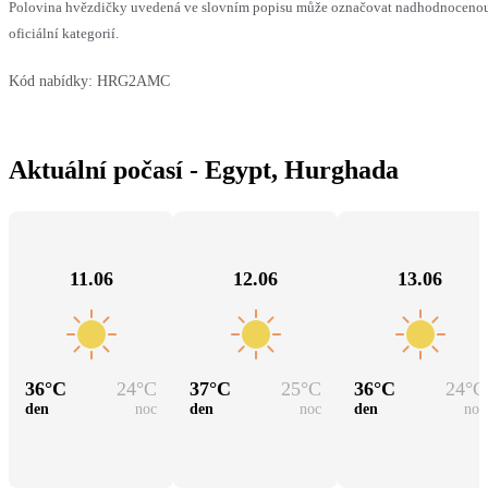
Polovina hvězdičky uvedená ve slovním popisu může označovat nadhodnocenou
oficiální kategorií.
Kód nabídky:
HRG2AMC
Aktuální počasí - Egypt, Hurghada
11.06
12.06
13.06
36
°C
24
°C
37
°C
25
°C
36
°C
24
°C
den
noc
den
noc
den
noc