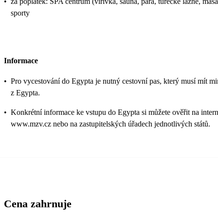
•
za poplatek: SPA centrum (vířivka, sauna, pára, turecké lázně, mas
sporty
Informace
•
Pro vycestování do Egypta je nutný cestovní pas, který musí mít min
z Egypta.
•
Konkrétní informace ke vstupu do Egypta si můžete ověřit na intern
www.mzv.cz nebo na zastupitelských úřadech jednotlivých států.
Cena zahrnuje