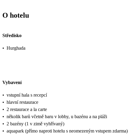
O hotelu
Středisko
•
Hurghada
Vybavení
•
vstupní hala s recepcí
•
hlavní restaurace
•
2 restaurace a la carte
•
několik barů včetně baru v lobby, u bazénu a na pláži
•
2 bazény (1 v zimě vyhřívaný)
•
aquapark (přímo naproti hotelu s neomezeným vstupem zdarma)