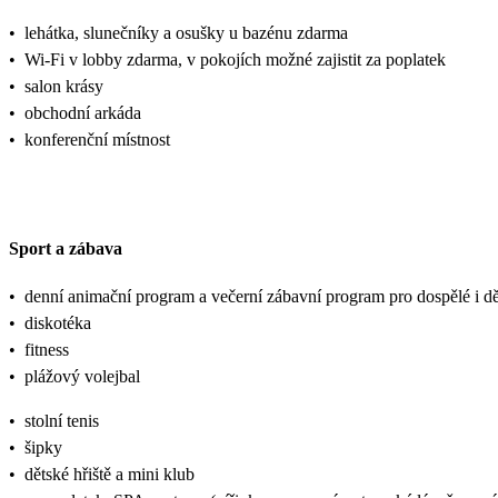
•
lehátka, slunečníky a osušky u bazénu zdarma
•
Wi-Fi v lobby zdarma, v pokojích možné zajistit za poplatek
•
salon krásy
•
obchodní arkáda
•
konferenční místnost
Sport a zábava
•
denní animační program a večerní zábavní program pro dospělé i dě
•
diskotéka
•
fitness
•
plážový volejbal
•
stolní tenis
•
šipky
•
dětské hřiště a mini klub