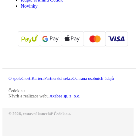
Novinky
O společnosti
Kariéra
Partnerská sekce
Ochrana osobních údajů
Čedok a.s
Návrh a realizace webu
Axabee sp. z. o.o.
© 2026, cestovní kancelář Čedok a.s.