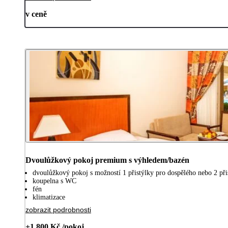
v ceně
Dvoulůžkový pokoj premium s výhledem/bazén
dvoulůžkový pokoj s možností 1 přistýlky pro dospělého nebo 2 přis
koupelna s WC
fén
klimatizace
zobrazit podrobnosti
+1 800 Kč /pokoj