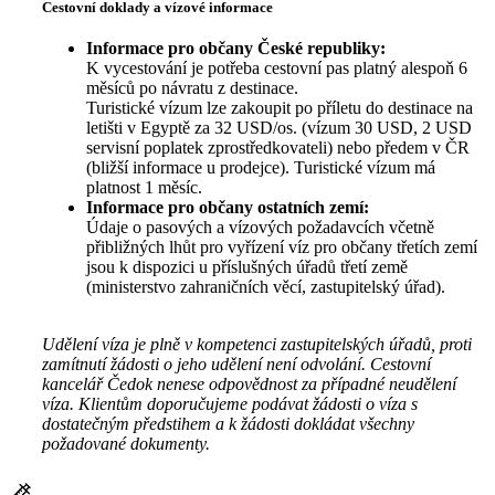
Cestovní doklady a vízové informace
Informace pro občany České republiky:
K vycestování je potřeba cestovní pas platný alespoň 6
měsíců po návratu z destinace.
Turistické vízum lze zakoupit po příletu do destinace na
letišti v Egyptě za 32 USD/os. (vízum 30 USD, 2 USD
servisní poplatek zprostředkovateli) nebo předem v ČR
(bližší informace u prodejce). Turistické vízum má
platnost 1 měsíc.
Informace pro občany ostatních zemí:
Údaje o pasových a vízových požadavcích včetně
přibližných lhůt pro vyřízení víz pro občany třetích zemí
jsou k dispozici u příslušných úřadů třetí země
(ministerstvo zahraničních věcí, zastupitelský úřad).
Udělení víza je plně v kompetenci zastupitelských úřadů, proti
zamítnutí žádosti o jeho udělení není odvolání. Cestovní
kancelář Čedok nenese odpovědnost za případné neudělení
víza. Klientům doporučujeme podávat žádosti o víza s
dostatečným předstihem a k žádosti dokládat všechny
požadované dokumenty.