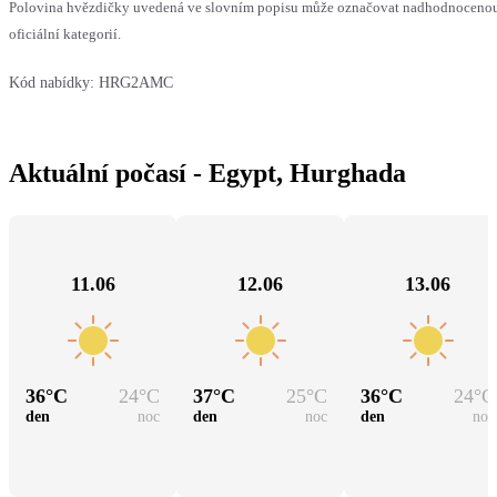
Polovina hvězdičky uvedená ve slovním popisu může označovat nadhodnocenou
oficiální kategorií.
Kód nabídky:
HRG2AMC
Aktuální počasí - Egypt, Hurghada
11.06
12.06
13.06
36
°C
24
°C
37
°C
25
°C
36
°C
24
°C
den
noc
den
noc
den
noc