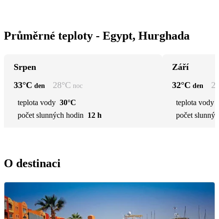
Průměrné teploty - Egypt, Hurghada
Srpen
Září
33
°C
28
°C
32
°C
2
den
noc
den
teplota vody
30°C
teplota vody
počet slunných hodin
12 h
počet slunnýc
O destinaci