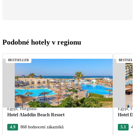
Podobné hotely v regionu
BESTSELLER
BESTSEL
Egypt
,
Hurghada
Egypt
,
Hu
Hotel Aladdin Beach Resort
Hotel De
4.9
868 hodnocení zákazníků
5.1
43