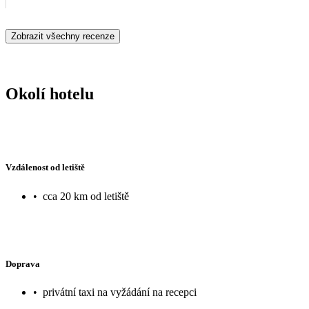
hlubší vody. Aquapark parádní.
Zobrazit všechny recenze
Okolí hotelu
Vzdálenost od letiště
•
cca 20 km od letiště
Doprava
•
privátní taxi na vyžádání na recepci