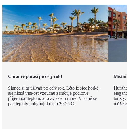
Garance počasí po celý rok!
Místní 
Slunce si tu užívají po celý rok. Léto je sice horké,
Hurghad
ale nízká vlhkost vzduchu zaručuje pocitově
elegantn
příjemnou teplotu, a to zvláště u moře. V zimě se
turisty, 
pak teploty pohybují kolem 20-25 C.
můžete v