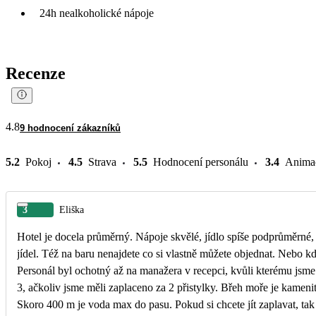
24h nealkoholické nápoje
Recenze
4.8
9 hodnocení zákazníků
5.2
Pokoj
4.5
Strava
5.5
Hodnocení personálu
3.4
Anima
3
Eliška
Hotel je docela průměrný. Nápoje skvělé, jídlo spíše podprůměrné,
jídel. Též na baru nenajdete co si vlastně můžete objednat. Nebo kd
Personál byl ochotný až na manažera v recepci, kvůli kterému jsme 
3, ačkoliv jsme měli zaplaceno za 2 přistylky. Břeh moře je kameni
Skoro 400 m je voda max do pasu. Pokud si chcete jít zaplavat, tak