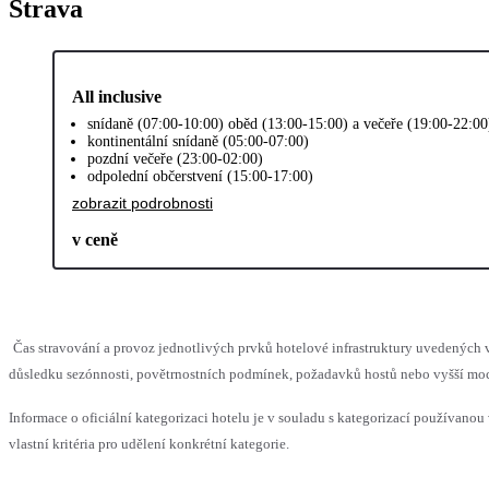
Strava
All inclusive
snídaně (07:00-10:00) oběd (13:00-15:00) a večeře (19:00-22:0
kontinentální snídaně (05:00-07:00)
pozdní večeře (23:00-02:00)
odpolední občerstvení (15:00-17:00)
zobrazit podrobnosti
v ceně
Čas stravování a provoz jednotlivých prvků hotelové infrastruktury uvedenýc
důsledku sezónnosti, povětrnostních podmínek, požadavků hostů nebo vyšší moci,
Informace o oficiální kategorizaci hotelu je v souladu s kategorizací používanou
vlastní kritéria pro udělení konkrétní kategorie.