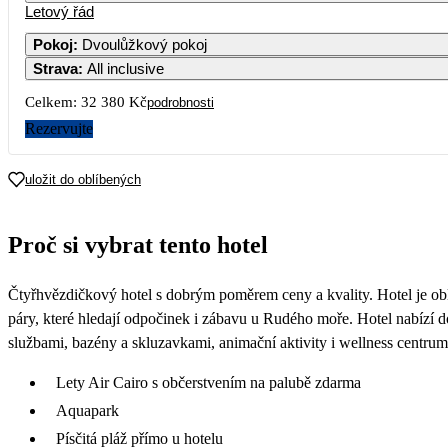
Letový řád
Pokoj
:
Dvoulůžkový pokoj
Strava
:
All inclusive
3
4
5
6
7
Celkem:
32 380 Kč
podrobnosti
10
11
12
13
14
Rezervujte
17
18
19
20
21
uložit do oblíbených
24
25
26
27
28
Proč si vybrat tento hotel
16 190
15 890
16 290
31
Čtyřhvězdičkový hotel s dobrým poměrem ceny a kvality. Hotel je obl
17 490
páry, které hledají odpočinek i zábavu u Rudého moře. Hotel nabízí d
službami, bazény a skluzavkami, animační aktivity i wellness centrum
Lety Air Cairo s občerstvením na palubě zdarma
Aquapark
Písčitá pláž přímo u hotelu