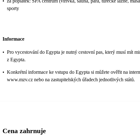
•
za poplatek: SPA centrum (vířivka, sauna, pára, turecké lázně, mas
sporty
Informace
•
Pro vycestování do Egypta je nutný cestovní pas, který musí mít min
z Egypta.
•
Konkrétní informace ke vstupu do Egypta si můžete ověřit na intern
www.mzv.cz nebo na zastupitelských úřadech jednotlivých států.
Cena zahrnuje