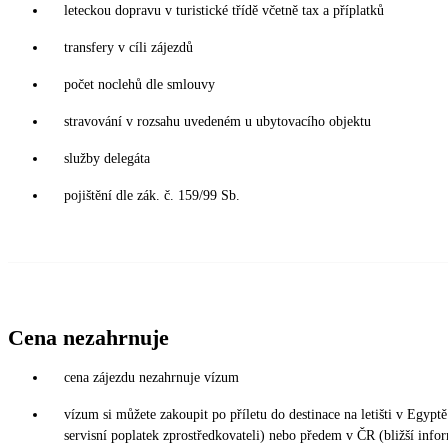
leteckou dopravu v turistické třídě včetně tax a příplatků
transfery v cíli zájezdů
počet noclehů dle smlouvy
stravování v rozsahu uvedeném u ubytovacího objektu
služby delegáta
pojištění dle zák. č. 159/99 Sb.
Cena nezahrnuje
cena zájezdu nezahrnuje vízum
vízum si můžete zakoupit po příletu do destinace na letišti v Eg
servisní poplatek zprostředkovateli) nebo předem v ČR (bližší info