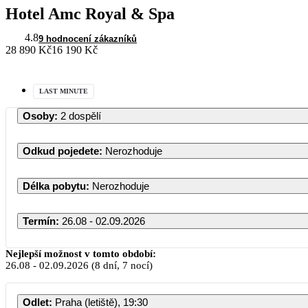
Hotel Amc Royal & Spa
4.8
9 hodnocení zákazníků
28 890 Kč
16 190 Kč
LAST MINUTE
Osoby
:
2 dospělí
Odkud pojedete
:
Nerozhoduje
Délka pobytu
:
Nerozhoduje
Termín
:
26.08 - 02.09.2026
Srpen 2026
Nejlepší možnost v tomto období:
26.08
-
02.09.2026
(8 dní, 7 nocí)
PO
ÚT
ST
ČT
PÁ
Odlet
:
Praha (letiště), 19:30