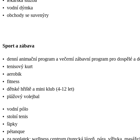
•
lékařská služba
•
vodní dýmka
•
obchody se suvenýry
Sport a zábava
•
denní animační program a večerní zábavní program pro dospělé a dě
•
tenisový kurt
•
aerobik
•
fitness
•
dětské hřiště a mini klub (4-12 let)
•
plážový volejbal
•
vodní pólo
•
stolní tenis
•
šipky
•
pétanque
•
za poplatek: wellness centrum (turecká lázeň, pára, vířivka, masáže)