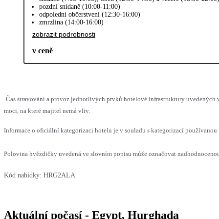
pozdní snídaně (10:00-11:00)
odpolední občerstvení (12:30-16:00)
zmrzlina (14:00-16:00)
zobrazit podrobnosti
v ceně
Čas stravování a provoz jednotlivých prvků hotelové infrastruktury uvedenýc
moci, na které majitel nemá vliv.
Informace o oficiální kategorizaci hotelu je v souladu s kategorizací používanou 
Polovina hvězdičky uvedená ve slovním popisu může označovat nadhodnocenou n
Kód nabídky:
HRG2ALA
Aktuální počasí - Egypt, Hurghada