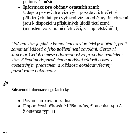
platnost 1 měsíc.
Informace pro občany ostatních zemí:
Údaje o pasových a vízových požadavcích včetně
přibližných lhůt pro vyřízení víz pro občany třetích zemí
jsou k dispozici u příslušných úřadů třetí země
(ministerstvo zahraničních věcí, zastupitelský úřad).
Udělení víza je plně v kompetenci zastupitelských úřadů, proti
zamítnutí žádosti o jeho udělení není odvolání. Cestovní
kancelář Čedok nenese odpovědnost za případné neudělení
víza. Klientům doporučujeme podávat žádosti o víza s
dostatečným předstihem a k žádosti dokládat všechny
požadované dokumenty.
Zdravotní informace a požadavky
Povinná očkování: žádná
Doporučená očkování: břišní tyfus, žloutenka typu A,
žloutenka typu B