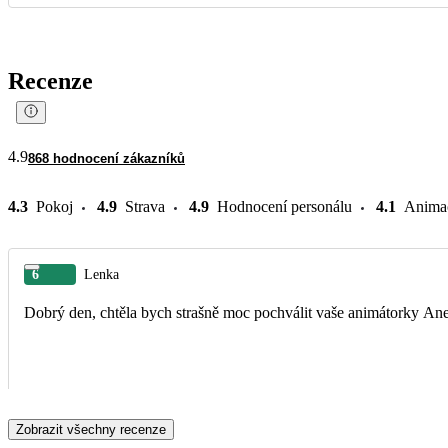
Recenze
4.9
868 hodnocení zákazníků
4.3
Pokoj
4.9
Strava
4.9
Hodnocení personálu
4.1
Anima
6
Lenka
Dobrý den, chtěla bych strašně moc pochválit vaše animátorky Anet
Zobrazit všechny recenze