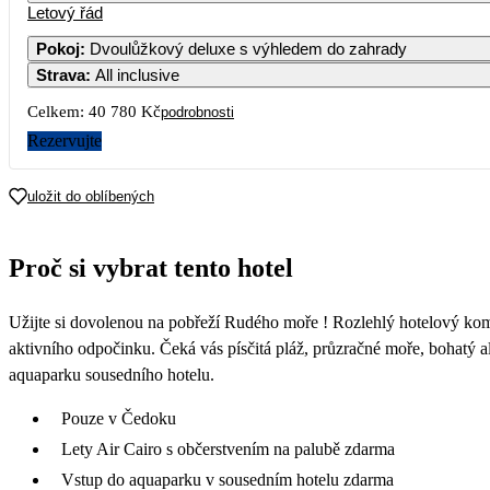
Letový řád
Pokoj
:
Dvoulůžkový deluxe s výhledem do zahrady
Strava
:
All inclusive
3
Celkem:
40 780 Kč
podrobnosti
1
Rezervujte
1
uložit do oblíbených
21 7
2
Proč si vybrat tento hotel
22 0
3
Užijte si dovolenou na pobřeží Rudého moře ! Rozlehlý hotelový komp
21 5
aktivního odpočinku. Čeká vás písčitá pláž, průzračné moře, bohatý 
aquaparku sousedního hotelu.
Pouze v Čedoku
Lety Air Cairo s občerstvením na palubě zdarma
Vstup do aquaparku v sousedním hotelu zdarma