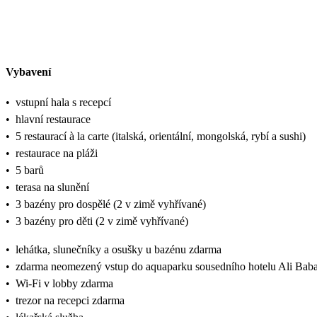
Vybavení
•
vstupní hala s recepcí
•
hlavní restaurace
•
5 restaurací à la carte (italská, orientální, mongolská, rybí a sushi)
•
restaurace na pláži
•
5 barů
•
terasa na slunění
•
3 bazény pro dospělé (2 v zimě vyhřívané)
•
3 bazény pro děti (2 v zimě vyhřívané)
•
lehátka, slunečníky a osušky u bazénu zdarma
•
zdarma neomezený vstup do aquaparku sousedního hotelu Ali Baba
•
Wi-Fi v lobby zdarma
•
trezor na recepci zdarma