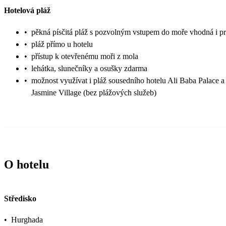
Hotelová pláž
•
pěkná písčitá pláž s pozvolným vstupem do moře vhodná i pr
•
pláž přímo u hotelu
•
přístup k otevřenému moři z mola
•
lehátka, slunečníky a osušky zdarma
•
možnost využívat i pláž sousedního hotelu Ali Baba Palace a 
Jasmine Village (bez plážových služeb)
O hotelu
Středisko
•
Hurghada