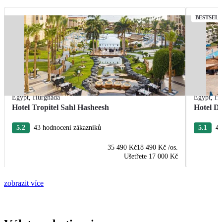
BESTSEL
Egypt
,
Hurghada
Egypt
,
Hu
Hotel Tropitel Sahl Hasheesh
Hotel De
5.2
43 hodnocení zákazníků
5.1
43
35 490 Kč
18 490 Kč
/os.
Ušetřete
17 000 Kč
zobrazit více