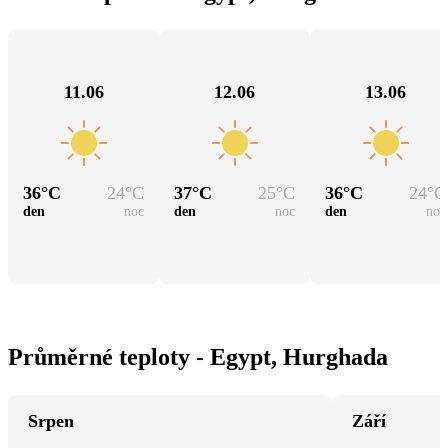
11.06
12.06
13.06
36
°C
24
°C
37
°C
25
°C
36
°C
24
°C
den
noc
den
noc
den
noc
Průměrné teploty - Egypt, Hurghada
Srpen
Září