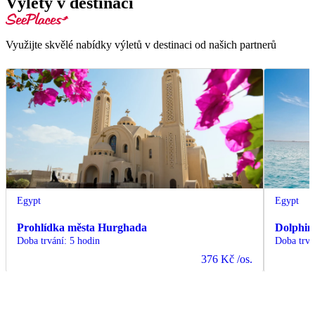
Výlety v destinaci
Využijte skvělé nabídky výletů v destinaci od našich partnerů
Egypt
Egypt
Prohlídka města Hurghada
Dolphin
Doba trvání
:
5 hodin
Doba trvá
376 Kč
/os.