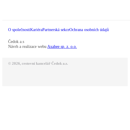
O společnosti
Kariéra
Partnerská sekce
Ochrana osobních údajů
Čedok a.s
Návrh a realizace webu
Axabee sp. z. o.o.
© 2026, cestovní kancelář Čedok a.s.