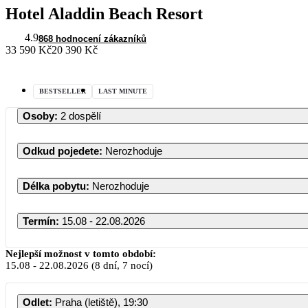
Hotel Aladdin Beach Resort
4.9
868 hodnocení zákazníků
33 590 Kč
20 390 Kč
BESTSELLER
LAST MINUTE
Osoby
:
2 dospělí
Odkud pojedete
:
Nerozhoduje
Délka pobytu
:
Nerozhoduje
Termín
:
15.08 - 22.08.2026
Nejlepší možnost v tomto období:
15.08
-
22.08.2026
(8 dní, 7 nocí)
P
Odlet
:
Praha (letiště), 19:30