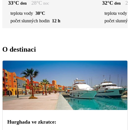
33
°C
28
°C
32
°C
2
den
noc
den
teplota vody
30°C
teplota vody
počet slunných hodin
12 h
počet slunnýc
O destinaci
Hurghada ve zkratce: