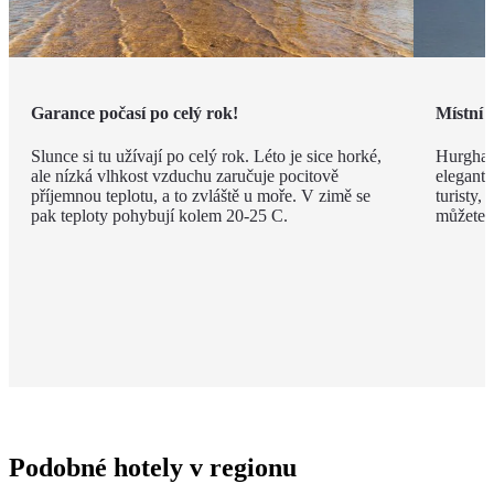
Garance počasí po celý rok!
Místní 
Slunce si tu užívají po celý rok. Léto je sice horké,
Hurghad
ale nízká vlhkost vzduchu zaručuje pocitově
elegantn
příjemnou teplotu, a to zvláště u moře. V zimě se
turisty, 
pak teploty pohybují kolem 20-25 C.
můžete v
Podobné hotely v regionu