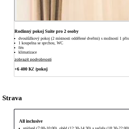
Rodinný pokoj Suite pro 2 osoby
dvoulůžkový pokoj (2 místnosti oddělené dveřmi) s možností 1 přist
1 koupelna se sprchou, WC
fén
klimatizace
zobrazit podrobnosti
+6 400 Kč /pokoj
Strava
All inclusive
snídaně (7:00-10:00), oběd (12:30-14:30) a večeře (18:30-22:00