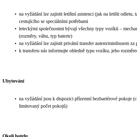
•
na vyžádání lze zajistit letištní asistenci (jak na letišti odl
cestujícího se speciálními potřebami
•
leteckými společnostmi bývají všechny typy vozíků – mechanic
(rozměry, váhu, typ baterie)
•
na vyžádání lze zajistit privátní transfer autem/minibusem za
•
k transferu nás informujte ohledně typu vozíku, jeho rozměr
Ubytování
•
na vyžádání jsou k dispozici přízemní bezbariérové pokoje (
limitovaný počet pokojů)
Okolí hotelu