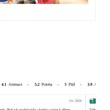
4.1
Animace
5.2
Poloha
5
Pláž
3.9
Atrakce v
čvc 2026
5
Mar
ču. Byli tak strašně milé a hodné a nejen k dětem..
Výborný