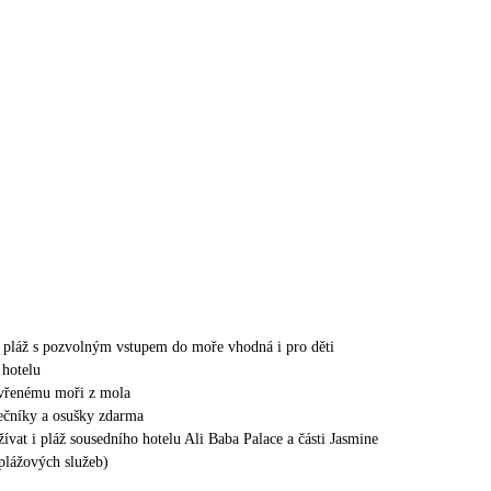
á pláž s pozvolným vstupem do moře vhodná i pro děti
 hotelu
evřenému moři z mola
nečníky a osušky zdarma
ívat i pláž sousedního hotelu Ali Baba Palace a části Jasmine
 plážových služeb)