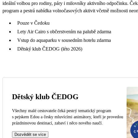
ideální volbou pro rodiny, páry i milovníky aktivního odpočinku. Čeká
program a pestrá nabídka volnočasových aktivit včetně možnosti ne
Pouze v Čedoku
Lety Air Cairo s občerstvením na palubě zdarma
Vstup do aquaparku v sousedním hotelu zdarma
Dětský klub ČEDOG (léto 2026)
Dětský klub ČEDOG
Všechny malé cestovatele čeká pestrý tematický program
s pejskem Edou a česky mluvícími animátory, kteří je provedou
prázdninovou destinací, zabaví i něco nového naučí.
Dozvědět se více