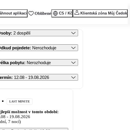
áhnout aplikaci
Oblíbené
CS / Kč
Klientská zóna Můj Čedok
Osoby
:
2 dospělí
dkud pojedete
:
Nerozhoduje
élka pobytu
:
Nerozhoduje
ermín
:
12.08 - 19.08.2026
LAST MINUTE
jlepší možnost v tomto období:
.08
-
19.08.2026
 dní, 7 nocí)