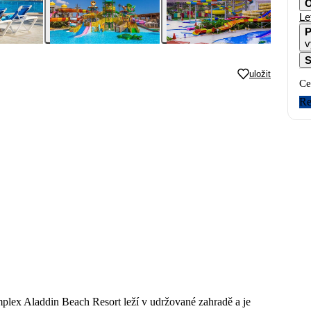
O
Le
P
v
S
uložit
Ce
Re
plex Aladdin Beach Resort leží v udržované zahradě a je