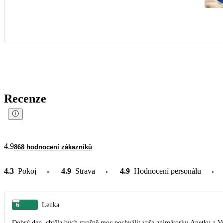
Recenze
4.9
868 hodnocení zákazníků
4.3
Pokoj
4.9
Strava
4.9
Hodnocení personálu
6
Lenka
Dobrý den, chtěla bych strašně moc pochválit vaše animátorky Anetku a Ver