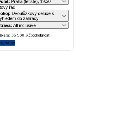
dlet
:
Praha (letiště), 19:30
tový řád
okoj
:
Dvoulůžkový deluxe s
ýhledem do zahrady
trava
:
All inclusive
lkem:
36 980 Kč
podrobnosti
zervujte