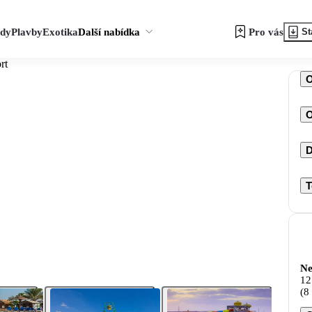
zdy
Plavby
Exotika
Další nabídka
Pro vás
St
rt
O
D
T
Ne
12
(8