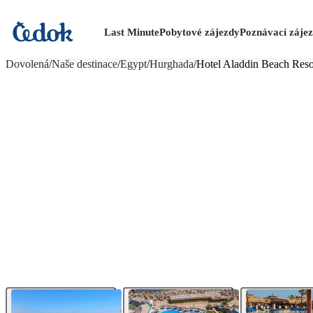
Last Minute
Pobytové zájezdy
Poznávací záje
více fotografií (40)
Dovolená
/
Naše destinace
/
Egypt
/
Hurghada
/
Hotel Aladdin Beach Reso