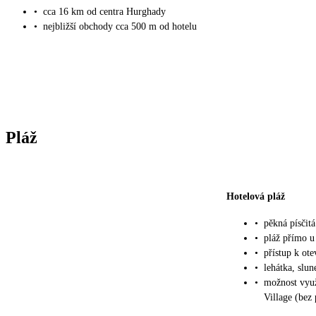
•
cca 16 km od centra Hurghady
•
nejbližší obchody cca 500 m od hotelu
Pláž
Hotelová pláž
•
pěkná písčit
•
pláž přímo u
•
přístup k ot
•
lehátka, slu
•
možnost využ
Village (bez