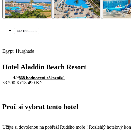
BESTSELLER
Egypt, Hurghada
Hotel Aladdin Beach Resort
4.9
868 hodnocení zákazníků
33 590 Kč
18 490 Kč
Proč si vybrat tento hotel
Užijte si dovolenou na pobřeží Rudého moře ! Rozlehlý hotelový kom