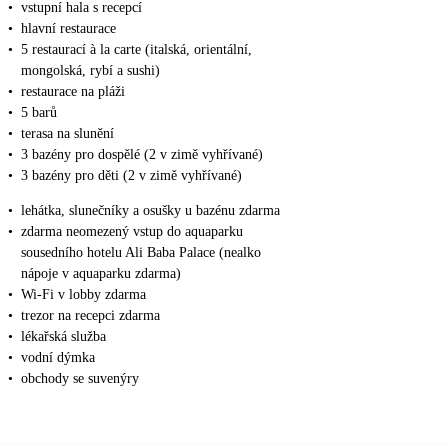
•
vstupní hala s recepcí
•
hlavní restaurace
•
5 restaurací à la carte (italská, orientální,
mongolská, rybí a sushi)
•
restaurace na pláži
•
5 barů
•
terasa na slunění
•
3 bazény pro dospělé (2 v zimě vyhřívané)
•
3 bazény pro děti (2 v zimě vyhřívané)
•
lehátka, slunečníky a osušky u bazénu zdarma
•
zdarma neomezený vstup do aquaparku
sousedního hotelu Ali Baba Palace (nealko
nápoje v aquaparku zdarma)
•
Wi-Fi v lobby zdarma
•
trezor na recepci zdarma
•
lékařská služba
•
vodní dýmka
•
obchody se suvenýry