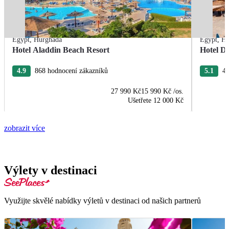
Egypt
,
Hurghada
Egypt
,
Hu
Hotel Aladdin Beach Resort
Hotel De
4.9
868 hodnocení zákazníků
5.1
43
27 990 Kč
15 990 Kč
/os.
Ušetřete
12 000 Kč
zobrazit více
Výlety v destinaci
Využijte skvělé nabídky výletů v destinaci od našich partnerů