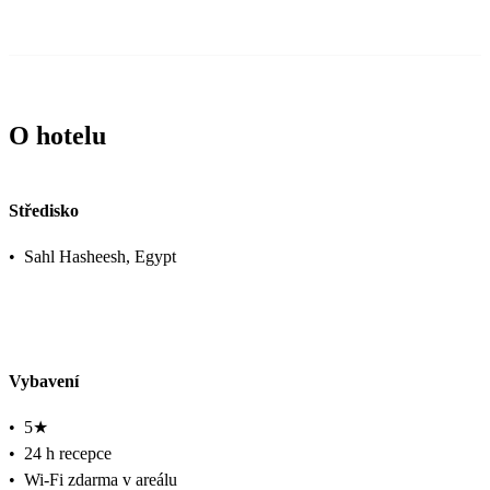
O hotelu
Středisko
•
Sahl Hasheesh, Egypt
Vybavení
•
5★
•
24 h recepce
•
Wi-Fi zdarma v areálu