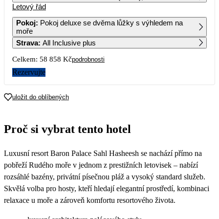
Letový řád
1
2
Pokoj
:
Pokoj deluxe se dvěma lůžky s výhledem na
moře
3
4
5
6
7
8
9
Strava
:
All Inclusive plus
Celkem:
58 858 Kč
podrobnosti
10
11
12
13
14
15
16
29 429
31 599
28 659
35 829
Rezervujte
17
18
19
20
21
22
23
29 419
31 709
29 409
29 439
28 879
30 279
31 719
uložit do oblíbených
24
25
26
27
28
29
30
29 439
30 299
30 269
27 749
28 299
29 709
29 629
Proč si vybrat tento hotel
31
28 679
Luxusní resort Baron Palace Sahl Hasheesh se nachází přímo na
pobřeží Rudého moře v jednom z prestižních letovisek – nabízí
rozsáhlé bazény, privátní písečnou pláž a vysoký standard služeb.
Skvělá volba pro hosty, kteří hledají elegantní prostředí, kombinaci
relaxace u moře a zároveň komfortu resortového života.