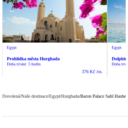
Egypt
Egypt
Prohlídka města Hurghada
Dolphin
Doba trvání
:
5 hodin
Doba trvá
376 Kč
/os.
Dovolená
/
Naše destinace
/
Egypt
/
Hurghada
/
Baron Palace Sahl Hashe