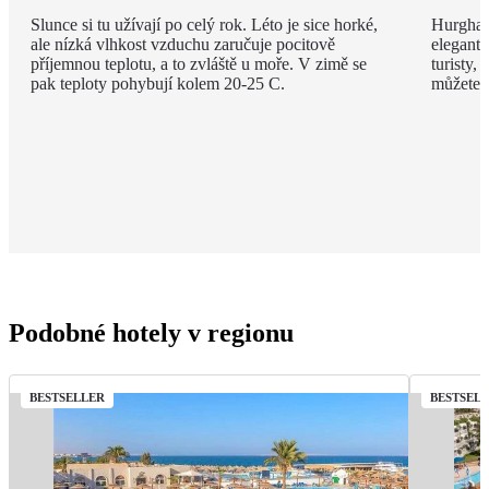
Slunce si tu užívají po celý rok. Léto je sice horké,
Hurghad
ale nízká vlhkost vzduchu zaručuje pocitově
elegantn
příjemnou teplotu, a to zvláště u moře. V zimě se
turisty, 
pak teploty pohybují kolem 20-25 C.
můžete v
Podobné hotely v regionu
BESTSELLER
BESTSEL