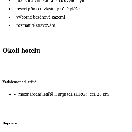
luxusní architektura palácového stylu
resort přímo u vlastní písčité pláže
výborné bazénové zázemí
rozmanité stravování
Okolí hotelu
Vzdálenost od letiště
•
mezinárodní letiště Hurghada (HRG): cca 28 km
Doprava