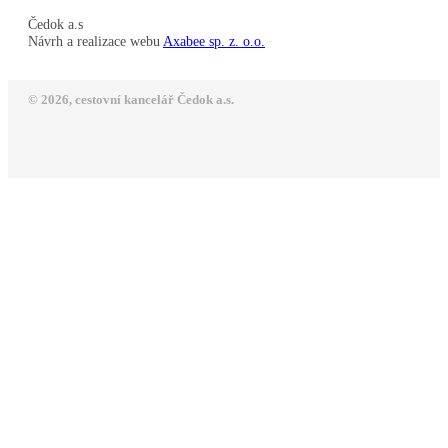
Čedok a.s
Návrh a realizace webu
Axabee sp. z. o.o.
© 2026, cestovní kancelář Čedok a.s.