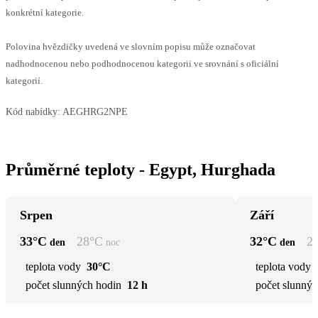
konkrétní kategorie.
Polovina hvězdičky uvedená ve slovním popisu může označovat
nadhodnocenou nebo podhodnocenou kategorii ve srovnání s oficiální
kategorií.
Kód nabídky:
AEGHRG2NPE
Průměrné teploty - Egypt, Hurghada
Srpen
Září
33
°C
28
°C
32
°C
2
den
noc
den
teplota vody
30°C
teplota vody
počet slunných hodin
12 h
počet slunnýc