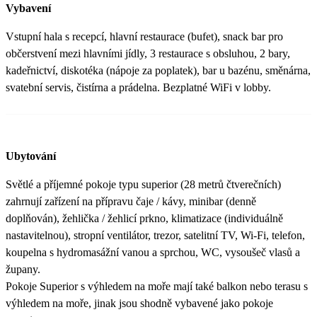
Vybavení
Vstupní hala s recepcí, hlavní restaurace (bufet), snack bar pro
občerstvení mezi hlavními jídly, 3 restaurace s obsluhou, 2 bary,
kadeřnictví, diskotéka (nápoje za poplatek), bar u bazénu, směnárna,
svatební servis, čistírna a prádelna. Bezplatné WiFi v lobby.
Ubytování
Světlé a příjemné pokoje typu superior (28 metrů čtverečních)
zahrnují zařízení na přípravu čaje / kávy, minibar (denně
doplňován), žehlička / žehlicí prkno, klimatizace (individuálně
nastavitelnou), stropní ventilátor, trezor, satelitní TV, Wi-Fi, telefon,
koupelna s hydromasážní vanou a sprchou, WC, vysoušeč vlasů a
župany.
Pokoje Superior s výhledem na moře mají také balkon nebo terasu s
výhledem na moře, jinak jsou shodně vybavené jako pokoje