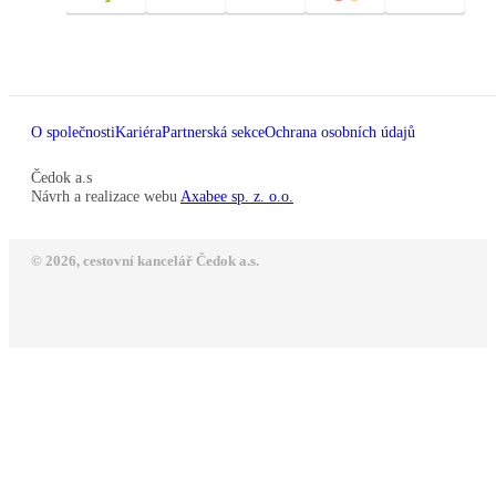
O společnosti
Kariéra
Partnerská sekce
Ochrana osobních údajů
Čedok a.s
Návrh a realizace webu
Axabee sp. z. o.o.
© 2026, cestovní kancelář Čedok a.s.