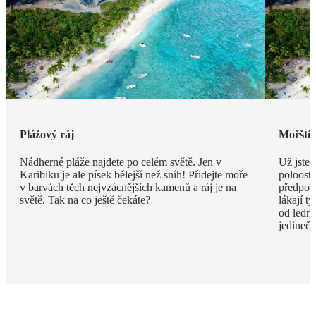
Plážový ráj
Mořští 
Nádherné pláže najdete po celém světě. Jen v
Už jste 
Karibiku je ale písek bělejší než sníh! Přidejte moře
poloostr
v barvách těch nejvzácnějších kamenů a ráj je na
předpokl
světě. Tak na co ještě čekáte?
lákají 
od ledna
jedineč