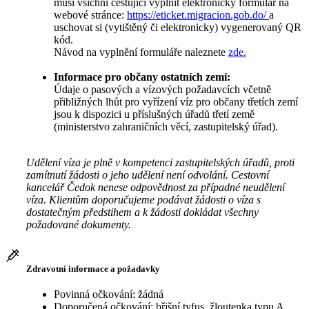
musí všichni cestující vyplnit elektronický formulář na
webové stránce:
https://eticket.migracion.gob.do/
a
uschovat si (vytištěný či elektronicky) vygenerovaný QR
kód.
Návod na vyplnění formuláře naleznete
zde.
Informace pro občany ostatních zemí:
Údaje o pasových a vízových požadavcích včetně
přibližných lhůt pro vyřízení víz pro občany třetích zemí
jsou k dispozici u příslušných úřadů třetí země
(ministerstvo zahraničních věcí, zastupitelský úřad).
Udělení víza je plně v kompetenci zastupitelských úřadů, proti
zamítnutí žádosti o jeho udělení není odvolání. Cestovní
kancelář Čedok nenese odpovědnost za případné neudělení
víza. Klientům doporučujeme podávat žádosti o víza s
dostatečným předstihem a k žádosti dokládat všechny
požadované dokumenty.
Zdravotní informace a požadavky
Povinná očkování: žádná
Doporučená očkování: břišní tyfus, žloutenka typu A,