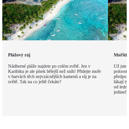
Plážový ráj
Mořští 
Nádherné pláže najdete po celém světě. Jen v
Už jste 
Karibiku je ale písek bělejší než sníh! Přidejte moře
poloostr
v barvách těch nejvzácnějších kamenů a ráj je na
předpokl
světě. Tak na co ještě čekáte?
lákají 
od ledna
jedineč