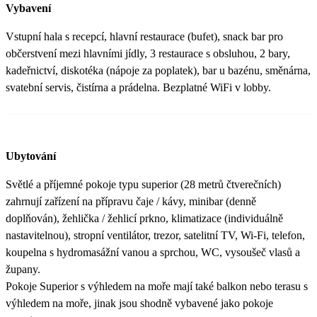
Vybavení
Vstupní hala s recepcí, hlavní restaurace (bufet), snack bar pro
občerstvení mezi hlavními jídly, 3 restaurace s obsluhou, 2 bary,
kadeřnictví, diskotéka (nápoje za poplatek), bar u bazénu, směnárna,
svatební servis, čistírna a prádelna. Bezplatné WiFi v lobby.
Ubytování
Světlé a příjemné pokoje typu superior (28 metrů čtverečních)
zahrnují zařízení na přípravu čaje / kávy, minibar (denně
doplňován), žehlička / žehlicí prkno, klimatizace (individuálně
nastavitelnou), stropní ventilátor, trezor, satelitní TV, Wi-Fi, telefon,
koupelna s hydromasážní vanou a sprchou, WC, vysoušeč vlasů a
župany.
Pokoje Superior s výhledem na moře mají také balkon nebo terasu s
výhledem na moře, jinak jsou shodně vybavené jako pokoje