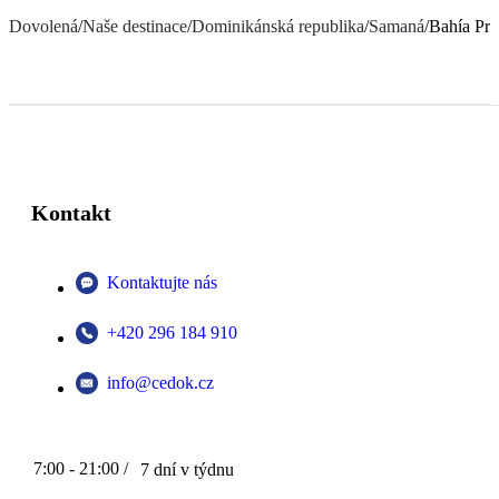
Dovolená
/
Naše destinace
/
Dominikánská republika
/
Samaná
/
Bahía Pr
Kontakt
Kontaktujte nás
+420 296 184 910
info@cedok.cz
7:00 - 21:00 /
7 dní v týdnu