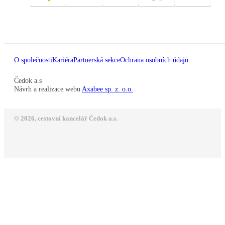
O společnosti
Kariéra
Partnerská sekce
Ochrana osobních údajů
Čedok a.s
Návrh a realizace webu
Axabee sp. z. o.o.
© 2026, cestovní kancelář Čedok a.s.