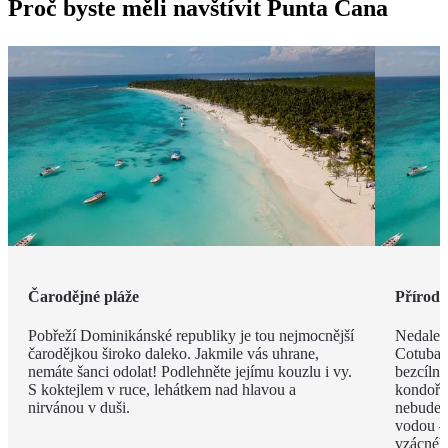
Proč byste měli navštívit Punta Cana
Čarodějné pláže
Příroda 
Pobřeží Dominikánské republiky je tou nejmocnější
Nedalek
čarodějkou široko daleko. Jakmile vás uhrane,
Cotubana
nemáte šanci odolat! Podlehněte jejímu kouzlu i vy.
bezcíln
S koktejlem v ruce, lehátkem nad hlavou a
kondoři,
nirvánou v duši.
nebudete
vodou –
vzácnéh