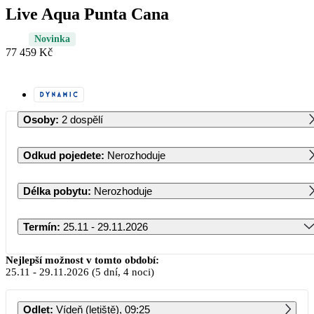
Live Aqua Punta Cana
Novinka
77 459 Kč
Osoby
:
2 dospělí
Odkud pojedete
:
Nerozhoduje
Délka pobytu
:
Nerozhoduje
Termín
:
25.11 - 29.11.2026
Listopad 2026
Nejlepší možnost v tomto období:
25.11
-
29.11.2026
(5 dní, 4 noci)
PO
ÚT
ST
ČT
PÁ
SO
NE
Odlet
:
Vídeň (letiště), 09:25