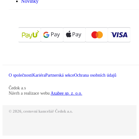
Novinky
O společnosti
Kariéra
Partnerská sekce
Ochrana osobních údajů
Čedok a.s
Návrh a realizace webu
Axabee sp. z. o.o.
© 2026, cestovní kancelář Čedok a.s.