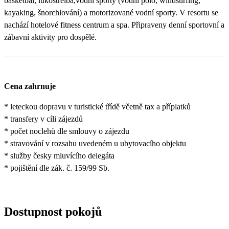
basketbal, lukostřelba,vodní sporty (vodní polo, windsurfing,
kayaking, šnorchlování) a motorizované vodní sporty. V resortu se
nachází hotelové fitness centrum a spa. Připraveny denní sportovní a
zábavní aktivity pro dospělé.
Cena zahrnuje
* leteckou dopravu v turistické třídě včetně tax a příplatků
* transfery v cíli zájezdů
* počet noclehů dle smlouvy o zájezdu
* stravování v rozsahu uvedeném u ubytovacího objektu
* služby česky mluvícího delegáta
* pojištění dle zák. č. 159/99 Sb.
Dostupnost pokojů