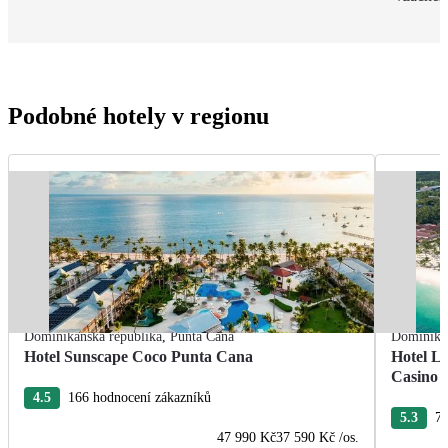
Podobné hotely v regionu
Dominikánská republika
,
Punta Cana
Dominikán
Hotel Sunscape Coco Punta Cana
Hotel L
Casino
4.5
166 hodnocení zákazníků
5.3
76
47 990 Kč
37 590 Kč
/os.