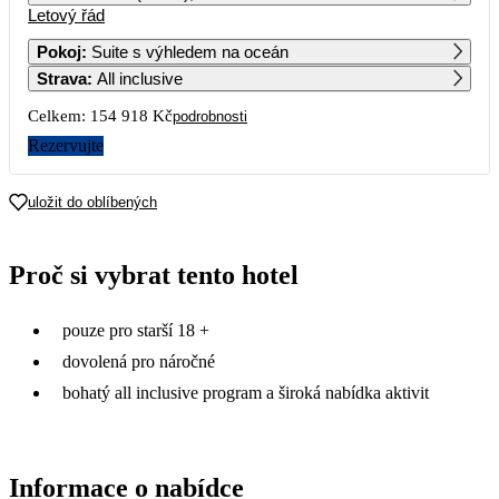
Letový řád
1
87 789
Pokoj
:
Suite s výhledem na oceán
Strava
:
All inclusive
2
3
4
5
6
7
8
61 329
66 459
Celkem:
154 918 Kč
podrobnosti
9
10
11
12
13
14
15
Rezervujte
86 029
85 249
16
17
18
19
20
21
22
uložit do oblíbených
67 079
71 499
88 219
23
24
25
26
27
28
29
Proč si vybrat tento hotel
151 009
77 459
57 909
87 109
30
pouze pro starší 18 +
97 079
dovolená pro náročné
bohatý all inclusive program a široká nabídka aktivit
Informace o nabídce