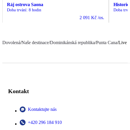
Ráj ostrova Saona
Histori
Doba trvání
:
8 hodin
Doba trvá
2 091 Kč
/os.
Dovolená
/
Naše destinace
/
Dominikánská republika
/
Punta Cana
/
Live 
Kontakt
Kontaktujte nás
+420 296 184 910