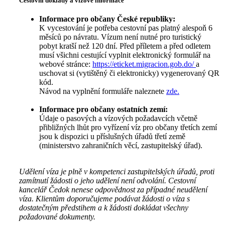
Cestovní doklady a vízové informace
Informace pro občany České republiky:
K vycestování je potřeba cestovní pas platný alespoň 6
měsíců po návratu. Vízum není nutné pro turistický
pobyt kratší než 120 dní. Před příletem a před odletem
musí všichni cestující vyplnit elektronický formulář na
webové stránce:
https://eticket.migracion.gob.do/
a
uschovat si (vytištěný či elektronicky) vygenerovaný QR
kód.
Návod na vyplnění formuláře naleznete
zde.
Informace pro občany ostatních zemí:
Údaje o pasových a vízových požadavcích včetně
přibližných lhůt pro vyřízení víz pro občany třetích zemí
jsou k dispozici u příslušných úřadů třetí země
(ministerstvo zahraničních věcí, zastupitelský úřad).
Udělení víza je plně v kompetenci zastupitelských úřadů, proti
zamítnutí žádosti o jeho udělení není odvolání. Cestovní
kancelář Čedok nenese odpovědnost za případné neudělení
víza. Klientům doporučujeme podávat žádosti o víza s
dostatečným předstihem a k žádosti dokládat všechny
požadované dokumenty.