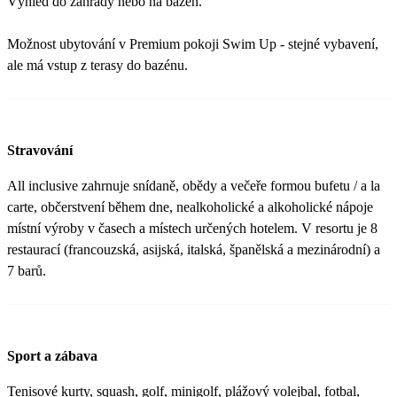
Výhled do zahrady nebo na bazén.
Možnost ubytování v Premium pokoji Swim Up - stejné vybavení,
ale má vstup z terasy do bazénu.
Stravování
All inclusive zahrnuje snídaně, obědy a večeře formou bufetu / a la
carte, občerstvení během dne, nealkoholické a alkoholické nápoje
místní výroby v časech a místech určených hotelem. V resortu je 8
restaurací (francouzská, asijská, italská, španělská a mezinárodní) a
7 barů.
Sport a zábava
Tenisové kurty, squash, golf, minigolf, plážový volejbal, fotbal,