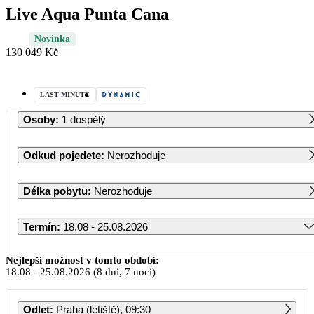
Live Aqua Punta Cana
Novinka
130 049 Kč
LAST MINUTE
Osoby
:
1 dospělý
Odkud pojedete
:
Nerozhoduje
Délka pobytu
:
Nerozhoduje
Termín
:
18.08 - 25.08.2026
Srpen 2026
Nejlepší možnost v tomto období:
18.08
-
25.08.2026
(8 dní, 7 nocí)
PO
ÚT
ST
ČT
PÁ
SO
NE
Odlet
:
Praha (letiště), 09:30