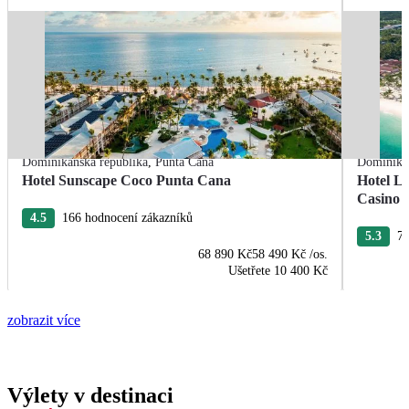
Dominikánská republika
,
Punta Cana
Dominikán
Hotel Sunscape Coco Punta Cana
Hotel L
Casino
4.5
166 hodnocení zákazníků
5.3
76
68 890 Kč
58 490 Kč
/os.
Ušetřete
10 400 Kč
zobrazit více
Výlety v destinaci