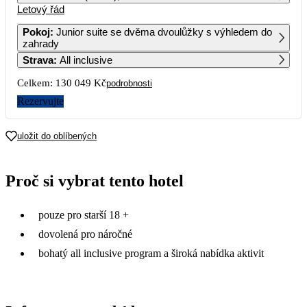
Letový řád
1
2
Pokoj
:
Junior suite se dvěma dvoulůžky s výhledem do
zahrady
3
4
5
6
7
8
9
Strava
:
All inclusive
Celkem:
130 049 Kč
podrobnosti
10
11
12
13
14
15
16
Rezervujte
17
18
19
20
21
22
23
130 049
uložit do oblíbených
24
25
26
27
28
29
30
114 319
Proč si vybrat tento hotel
31
pouze pro starší 18 +
dovolená pro náročné
bohatý all inclusive program a široká nabídka aktivit