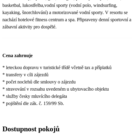
basketbal, lukostřelba,vodní sporty (vodní polo, windsurfing,
kayaking, šnorchlování) a motorizované vodní sporty. V resortu se
nachází hotelové fitness centrum a spa. Připraveny denní sportovní a
zábavní aktivity pro dospělé.
Cena zahrnuje
* leteckou dopravu v turistické třídě včetně tax a příplatků
* transfery v cíli zájezdů
* počet noclehů dle smlouvy o zájezdu
* stravování v rozsahu uvedeném u ubytovacího objektu
* služby česky mluvícího delegáta
* pojištění dle zák. č. 159/99 Sb.
Dostupnost pokojů