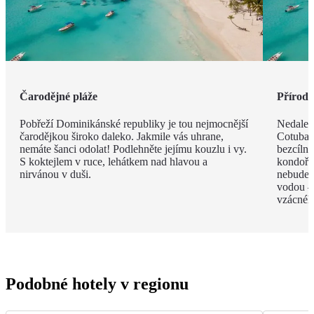
Čarodějné pláže
Příroda 
Pobřeží Dominikánské republiky je tou nejmocnější
Nedalek
čarodějkou široko daleko. Jakmile vás uhrane,
Cotubana
nemáte šanci odolat! Podlehněte jejímu kouzlu i vy.
bezcíln
S koktejlem v ruce, lehátkem nad hlavou a
kondoři,
nirvánou v duši.
nebudete
vodou –
vzácnéh
Podobné hotely v regionu