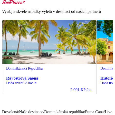
Využijte skvělé nabídky výletů v destinaci od našich partnerů
Dominikánská Republika
Dominiká
Ráj ostrova Saona
Histori
Doba trvání
:
8 hodin
Doba trvá
2 091 Kč
/os.
Dovolená
/
Naše destinace
/
Dominikánská republika
/
Punta Cana
/
Live 