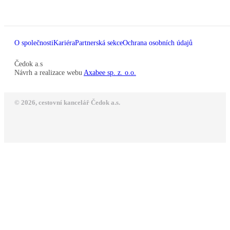
O společnosti
Kariéra
Partnerská sekce
Ochrana osobních údajů
Čedok a.s
Návrh a realizace webu
Axabee sp. z. o.o.
© 2026, cestovní kancelář Čedok a.s.