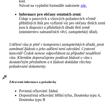
kód.
Návod na vyplnění formuláře naleznete
zde.
Informace pro občany ostatních zemí:
Údaje o pasových a vízových požadavcích včetně
přibližných lhůt pro vyřízení víz pro občany třetích zemí
jsou k dispozici u příslušných úřadů třetí země
(ministerstvo zahraničních věcí, zastupitelský úřad).
Udělení víza je plně v kompetenci zastupitelských úřadů, proti
zamítnutí žádosti o jeho udělení není odvolání. Cestovní
kancelář Čedok nenese odpovědnost za případné neudělení
víza. Klientům doporučujeme podávat žádosti o víza s
dostatečným předstihem a k žádosti dokládat všechny
požadované dokumenty.
Zdravotní informace a požadavky
Povinná očkování: žádná
Doporučená očkování: břišní tyfus, žloutenka typu A,
žloutenka typu B