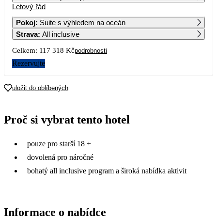
Letový řád
1
2
3
4
5
6
64 069
57 319
85 829
Pokoj
:
Suite s výhledem na oceán
Strava
:
All inclusive
7
8
9
10
11
12
13
58 659
65 899
86 779
Celkem:
117 318 Kč
podrobnosti
14
15
16
17
18
19
20
Rezervujte
64 839
85 589
128 029
21
22
23
24
25
26
27
uložit do oblíbených
227 469
85 259
91 639
141 929
28
29
30
31
Proč si vybrat tento hotel
150 259
94 859
pouze pro starší 18 +
dovolená pro náročné
bohatý all inclusive program a široká nabídka aktivit
Informace o nabídce