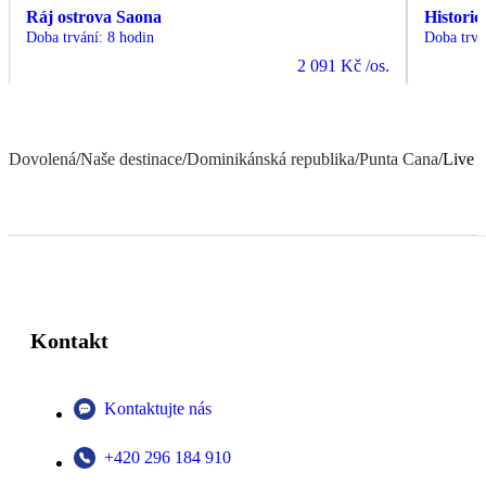
Ráj ostrova Saona
Histori
Doba trvání
:
8 hodin
Doba trvá
2 091 Kč
/os.
Dovolená
/
Naše destinace
/
Dominikánská republika
/
Punta Cana
/
Live 
Kontakt
Kontaktujte nás
+420 296 184 910