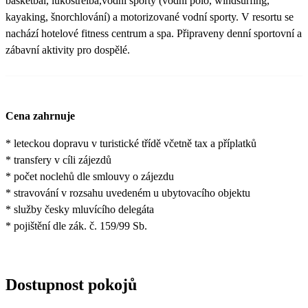
basketbal, lukostřelba,vodní sporty (vodní polo, windsurfing,
kayaking, šnorchlování) a motorizované vodní sporty. V resortu se
nachází hotelové fitness centrum a spa. Připraveny denní sportovní a
zábavní aktivity pro dospělé.
Cena zahrnuje
* leteckou dopravu v turistické třídě včetně tax a příplatků
* transfery v cíli zájezdů
* počet noclehů dle smlouvy o zájezdu
* stravování v rozsahu uvedeném u ubytovacího objektu
* služby česky mluvícího delegáta
* pojištění dle zák. č. 159/99 Sb.
Dostupnost pokojů