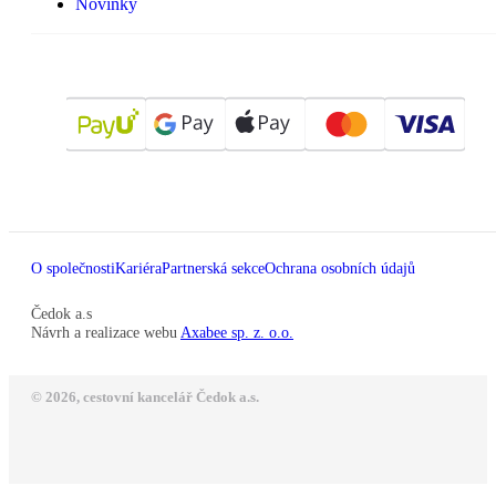
Novinky
O společnosti
Kariéra
Partnerská sekce
Ochrana osobních údajů
Čedok a.s
Návrh a realizace webu
Axabee sp. z. o.o.
© 2026, cestovní kancelář Čedok a.s.