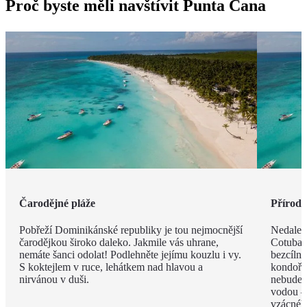
Proč byste měli navštívit Punta Cana
Čarodějné pláže
Příroda 
Pobřeží Dominikánské republiky je tou nejmocnější
Nedalek
čarodějkou široko daleko. Jakmile vás uhrane,
Cotubana
nemáte šanci odolat! Podlehněte jejímu kouzlu i vy.
bezcíln
S koktejlem v ruce, lehátkem nad hlavou a
kondoři,
nirvánou v duši.
nebudete
vodou –
vzácnéh