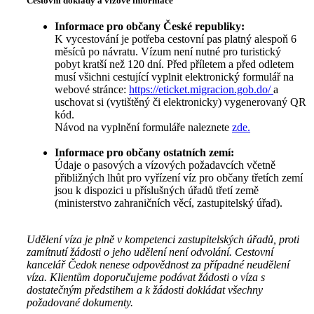
Cestovní doklady a vízové informace
Informace pro občany České republiky:
K vycestování je potřeba cestovní pas platný alespoň 6
měsíců po návratu. Vízum není nutné pro turistický
pobyt kratší než 120 dní. Před příletem a před odletem
musí všichni cestující vyplnit elektronický formulář na
webové stránce:
https://eticket.migracion.gob.do/
a
uschovat si (vytištěný či elektronicky) vygenerovaný QR
kód.
Návod na vyplnění formuláře naleznete
zde.
Informace pro občany ostatních zemí:
Údaje o pasových a vízových požadavcích včetně
přibližných lhůt pro vyřízení víz pro občany třetích zemí
jsou k dispozici u příslušných úřadů třetí země
(ministerstvo zahraničních věcí, zastupitelský úřad).
Udělení víza je plně v kompetenci zastupitelských úřadů, proti
zamítnutí žádosti o jeho udělení není odvolání. Cestovní
kancelář Čedok nenese odpovědnost za případné neudělení
víza. Klientům doporučujeme podávat žádosti o víza s
dostatečným předstihem a k žádosti dokládat všechny
požadované dokumenty.