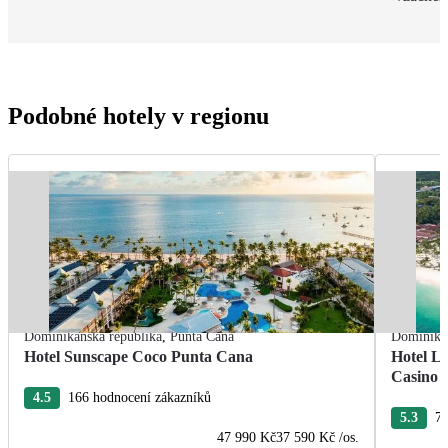
Podobné hotely v regionu
Dominikánská republika
,
Punta Cana
Dominikán
Hotel Sunscape Coco Punta Cana
Hotel L
Casino
4.5
166 hodnocení zákazníků
5.3
76
47 990 Kč
37 590 Kč
/os.