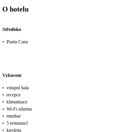
O hotelu
Středisko
•
Punta Cana
Vybavení
•
vstupní hala
•
recepce
•
klimatizace
•
Wi-Fi zdarma
•
minibar
•
5 restaurací
•
kavárna