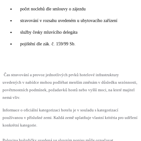
počet noclehů dle smlouvy o zájezdu
stravování v rozsahu uvedeném u ubytovacího zařízení
služby česky mluvícího delegáta
pojištění dle zák. č. 159/99 Sb.
Čas stravování a provoz jednotlivých prvků hotelové infrastruktury
uvedených v nabídce mohou podléhat menším změnám v důsledku sezónnosti,
povětrnostních podmínek, požadavků hostů nebo vyšší moci, na které majitel
nemá vliv.
Informace o oficiální kategorizaci hotelu je v souladu s kategorizací
používanou v příslušné zemi. Každá země uplatňuje vlastní kritéria pro udělení
konkrétní kategorie.
Polovina hvězdičky uvedená ve slovním popisu může označovat