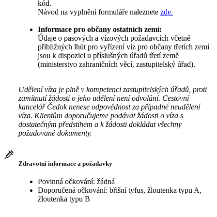
kód.
Návod na vyplnění formuláře naleznete
zde.
Informace pro občany ostatních zemí:
Údaje o pasových a vízových požadavcích včetně
přibližných lhůt pro vyřízení víz pro občany třetích zemí
jsou k dispozici u příslušných úřadů třetí země
(ministerstvo zahraničních věcí, zastupitelský úřad).
Udělení víza je plně v kompetenci zastupitelských úřadů, proti
zamítnutí žádosti o jeho udělení není odvolání. Cestovní
kancelář Čedok nenese odpovědnost za případné neudělení
víza. Klientům doporučujeme podávat žádosti o víza s
dostatečným předstihem a k žádosti dokládat všechny
požadované dokumenty.
Zdravotní informace a požadavky
Povinná očkování: žádná
Doporučená očkování: břišní tyfus, žloutenka typu A,
žloutenka typu B