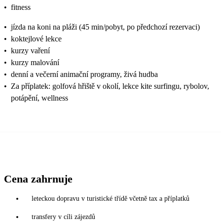
•
fitness
•
jízda na koni na pláži (45 min/pobyt, po předchozí rezervaci)
•
koktejlové lekce
•
kurzy vaření
•
kurzy malování
•
denní a večerní animační programy, živá hudba
•
Za příplatek: golfová hřiště v okolí, lekce kite surfingu, rybolov,
potápění, wellness
Cena zahrnuje
leteckou dopravu v turistické třídě včetně tax a příplatků
transfery v cíli zájezdů