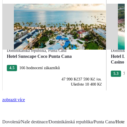
Dominikánská republika
,
Punta Cana
Dominikán
Hotel Sunscape Coco Punta Cana
Hotel L
Casino
4.5
166 hodnocení zákazníků
5.3
76
47 990 Kč
37 590 Kč
/os.
Ušetřete
10 400 Kč
zobrazit více
Dovolená
/
Naše destinace
/
Dominikánská republika
/
Punta Cana
/
Hotel