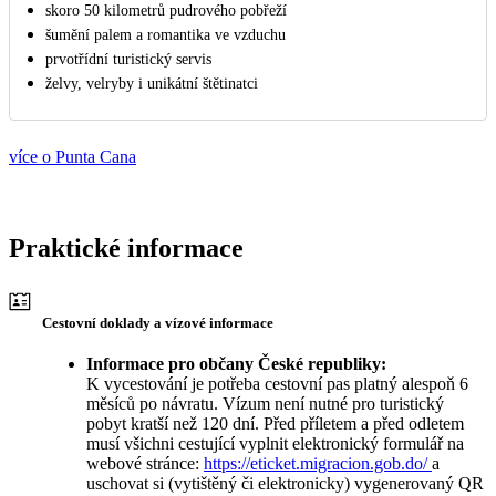
skoro 50 kilometrů pudrového pobřeží
šumění palem a romantika ve vzduchu
prvotřídní turistický servis
želvy, velryby i unikátní štětinatci
více o Punta Cana
Praktické informace
Cestovní doklady a vízové informace
Informace pro občany České republiky:
K vycestování je potřeba cestovní pas platný alespoň 6
měsíců po návratu. Vízum není nutné pro turistický
pobyt kratší než 120 dní. Před příletem a před odletem
musí všichni cestující vyplnit elektronický formulář na
webové stránce:
https://eticket.migracion.gob.do/
a
uschovat si (vytištěný či elektronicky) vygenerovaný QR