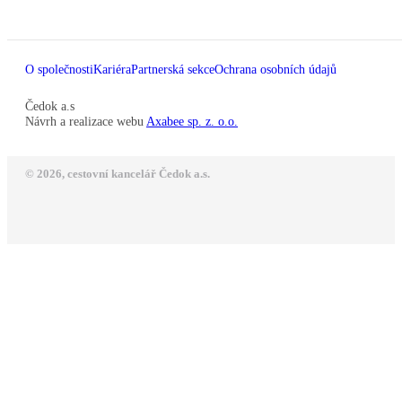
O společnosti
Kariéra
Partnerská sekce
Ochrana osobních údajů
Čedok a.s
Návrh a realizace webu
Axabee sp. z. o.o.
© 2026, cestovní kancelář Čedok a.s.