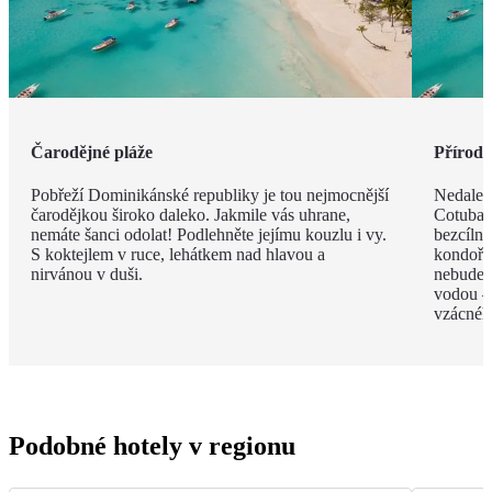
Čarodějné pláže
Příroda 
Pobřeží Dominikánské republiky je tou nejmocnější
Nedalek
čarodějkou široko daleko. Jakmile vás uhrane,
Cotubana
nemáte šanci odolat! Podlehněte jejímu kouzlu i vy.
bezcíln
S koktejlem v ruce, lehátkem nad hlavou a
kondoři,
nirvánou v duši.
nebudete
vodou –
vzácnéh
Podobné hotely v regionu