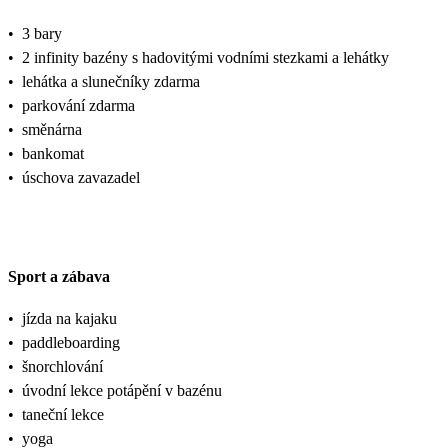
•
3 bary
•
2 infinity bazény s hadovitými vodními stezkami a lehátky
•
lehátka a slunečníky zdarma
•
parkování zdarma
•
směnárna
•
bankomat
•
úschova zavazadel
Sport a zábava
•
jízda na kajaku
•
paddleboarding
•
šnorchlování
•
úvodní lekce potápění v bazénu
•
taneční lekce
•
yoga