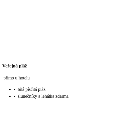
Veřejná pláž
přímo u hotelu
•
bílá písčitá pláž
•
slunečníky a lehátka zdarma