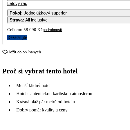
Letový řád
1
Pokoj
:
Jednolůžkový superior
Strava
:
All inclusive
5
6
7
8
Celkem:
58 090 Kč
podrobnosti
12
13
14
15
Rezervujte
19
20
21
22
uložit do oblíbených
26
27
28
29
Proč si vybrat tento hotel
58 090
Menší klidný hotel
Hotel s autentickou karibskou atmosférou
Krásná pláž pár metrů od hotelu
Dobrý poměr kvality a ceny