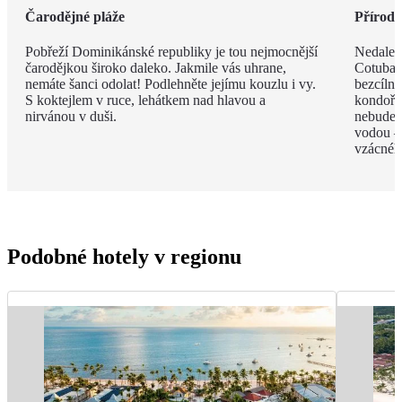
Čarodějné pláže
Příroda 
Pobřeží Dominikánské republiky je tou nejmocnější
Nedalek
čarodějkou široko daleko. Jakmile vás uhrane,
Cotubana
nemáte šanci odolat! Podlehněte jejímu kouzlu i vy.
bezcíln
S koktejlem v ruce, lehátkem nad hlavou a
kondoři,
nirvánou v duši.
nebudete
vodou –
vzácnéh
Podobné hotely v regionu