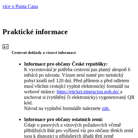
více o Punta Cana
Praktické informace
Cestovní doklady a vízové informace
Informace pro občany České republiky:
K vycestování je potřeba cestovní pas platný alespoň 6
měsíců po návratu. Vízum není nutné pro turistický
pobyt kratší než 120 dní. Před příletem a před odletem
musí všichni cestující vyplnit elektronický formulář na
webové stránce:
https://eticket.migracion.gob.do/
a
uschovat si (vytištěný či elektronicky) vygenerovaný QR
kód.
Návod na vyplnění formuláře naleznete
zde.
Informace pro občany ostatních zemí:
Údaje o pasových a vízových požadavcích včetně
přibližných lhůt pro vyřízení víz pro občany třetích zemí
jsou k dispozici u příslušných úřadů třetí země