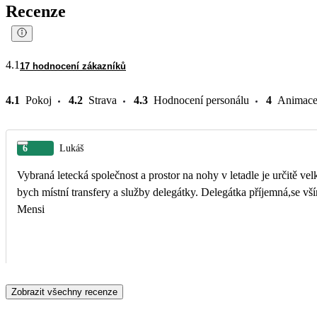
Recenze
4.1
17 hodnocení zákazníků
4.1
Pokoj
4.2
Strava
4.3
Hodnocení personálu
4
Animac
6
Lukáš
Vybraná letecká společnost a prostor na nohy v letadle je určitě velké pl
bych místní transfery a služby delegátky. Delegátka příjemná,se vším poradila 
Mensi
Zobrazit všechny recenze