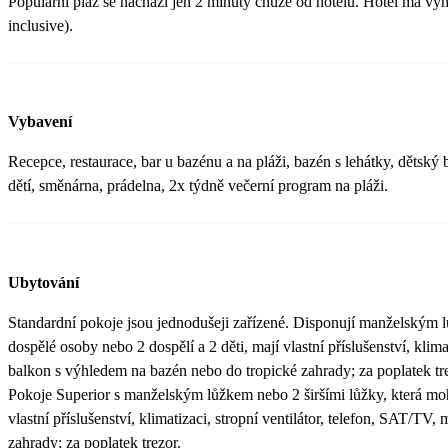
Populární pláž se nachází jen 2 minuty chůze od hotelu. Hotel má vyhr
inclusive).
Vybavení
Recepce, restaurace, bar u bazénu a na pláži, bazén s lehátky, dětský
dětí, směnárna, prádelna, 2x týdně večerní program na pláži.
Ubytování
Standardní pokoje jsou jednodušeji zařízené. Disponují manželským l
dospělé osoby nebo 2 dospělí a 2 děti, mají vlastní příslušenství, klima
balkon s výhledem na bazén nebo do tropické zahrady; za poplatek tr
Pokoje Superior s manželským lůžkem nebo 2 širšími lůžky, která moho
vlastní příslušenství, klimatizaci, stropní ventilátor, telefon, SAT/TV
zahrady; za poplatek trezor.