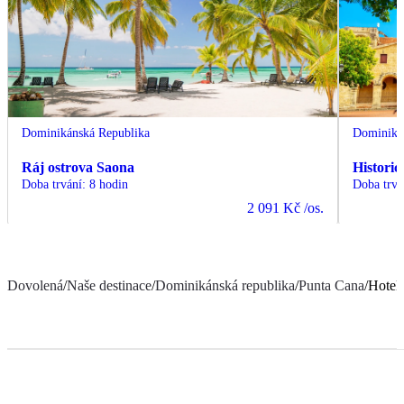
Dominikánská Republika
Dominiká
Ráj ostrova Saona
Histori
Doba trvání
:
8 hodin
Doba trvá
2 091 Kč
/os.
Dovolená
/
Naše destinace
/
Dominikánská republika
/
Punta Cana
/
Hotel