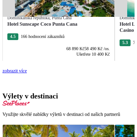
Dominikánská republika
,
Punta Cana
Dominikán
Hotel Sunscape Coco Punta Cana
Hotel L
Casino
4.5
166 hodnocení zákazníků
5.3
76
68 890 Kč
58 490 Kč
/os.
Ušetřete
10 400 Kč
zobrazit více
Výlety v destinaci
Využijte skvělé nabídky výletů v destinaci od našich partnerů