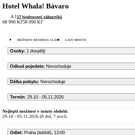
Hotel Whala! Bávaro
4.1
17 hodnocení zákazníků
68 990 Kč
58 090 Kč
MOŽNOST BUSINESS CLASS
LAST MINUTE
Osoby
:
1 dospělý
Odkud pojedete
:
Nerozhoduje
Délka pobytu
:
Nerozhoduje
Termín
:
29.10 - 05.11.2026
Říjen 2
Nejlepší možnost v tomto období:
29.10
-
05.11.2026
(8 dní, 7 nocí)
PO
ÚT
ST
ČT
Odlet
:
Praha (letiště), 13:00