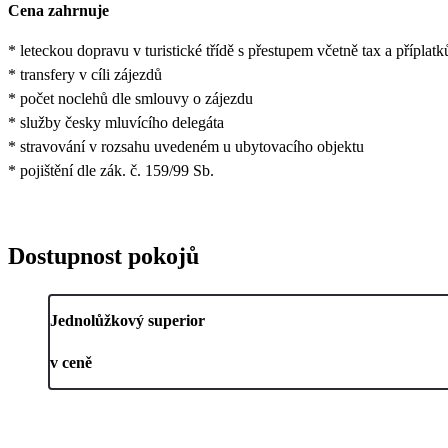
Cena zahrnuje
* leteckou dopravu v turistické třídě s přestupem včetně tax a příplat
* transfery v cíli zájezdů
* počet noclehů dle smlouvy o zájezdu
* služby česky mluvícího delegáta
* stravování v rozsahu uvedeném u ubytovacího objektu
* pojištění dle zák. č. 159/99 Sb.
Dostupnost pokojů
Jednolůžkový superior
v ceně