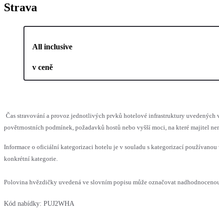
Strava
All inclusive
v ceně
Čas stravování a provoz jednotlivých prvků hotelové infrastruktury uvedenýc
povětrnostních podmínek, požadavků hostů nebo vyšší moci, na které majitel nem
Informace o oficiální kategorizaci hotelu je v souladu s kategorizací používanou 
konkrétní kategorie.
Polovina hvězdičky uvedená ve slovním popisu může označovat nadhodnocenou n
Kód nabídky:
PUJ2WHA