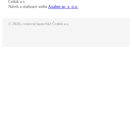
Čedok a.s
Návrh a realizace webu
Axabee sp. z. o.o.
© 2026, cestovní kancelář Čedok a.s.