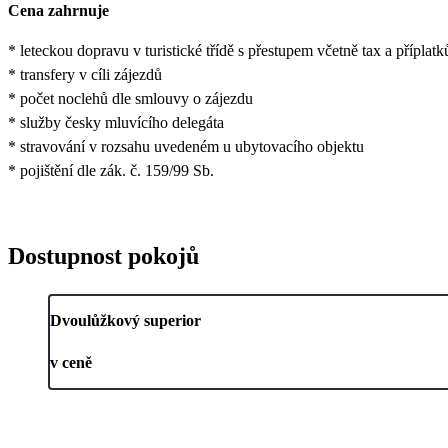
Cena zahrnuje
* leteckou dopravu v turistické třídě s přestupem včetně tax a příplat
* transfery v cíli zájezdů
* počet noclehů dle smlouvy o zájezdu
* služby česky mluvícího delegáta
* stravování v rozsahu uvedeném u ubytovacího objektu
* pojištění dle zák. č. 159/99 Sb.
Dostupnost pokojů
Dvoulůžkový superior
v ceně