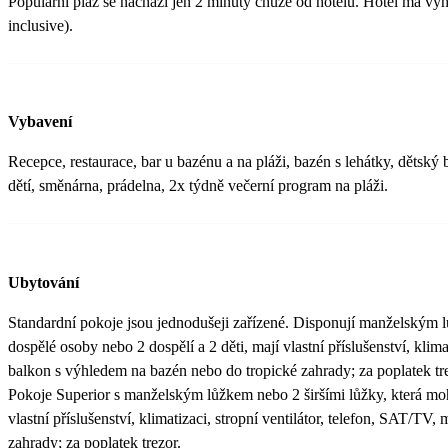
Populární pláž se nachází jen 2 minuty chůze od hotelu. Hotel má vyhr
inclusive).
Vybavení
Recepce, restaurace, bar u bazénu a na pláži, bazén s lehátky, dětský
dětí, směnárna, prádelna, 2x týdně večerní program na pláži.
Ubytování
Standardní pokoje jsou jednodušeji zařízené. Disponují manželským l
dospělé osoby nebo 2 dospělí a 2 děti, mají vlastní příslušenství, klima
balkon s výhledem na bazén nebo do tropické zahrady; za poplatek tr
Pokoje Superior s manželským lůžkem nebo 2 širšími lůžky, která moho
vlastní příslušenství, klimatizaci, stropní ventilátor, telefon, SAT/TV
zahrady; za poplatek trezor.