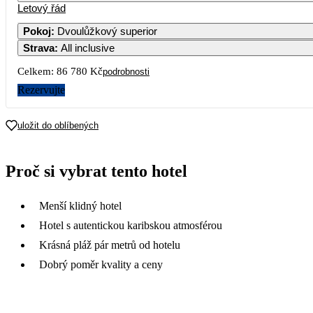
Letový řád
1
Pokoj
:
Dvoulůžkový superior
Strava
:
All inclusive
5
6
7
8
Celkem:
86 780 Kč
podrobnosti
12
13
14
15
Rezervujte
19
20
21
22
uložit do oblíbených
26
27
28
29
Proč si vybrat tento hotel
43 390
Menší klidný hotel
Hotel s autentickou karibskou atmosférou
Krásná pláž pár metrů od hotelu
Dobrý poměr kvality a ceny