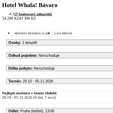
Hotel Whala! Bávaro
4.1
17 hodnocení zákazníků
54 290 Kč
43 390 Kč
MOŽNOST BUSINESS CLASS
LAST MINUTE
Osoby
:
2 dospělí
Odkud pojedete
:
Nerozhoduje
Délka pobytu
:
Nerozhoduje
Termín
:
29.10 - 05.11.2026
Říjen 2
Nejlepší možnost v tomto období:
29.10
-
05.11.2026
(8 dní, 7 nocí)
PO
ÚT
ST
ČT
Odlet
:
Praha (letiště), 13:00