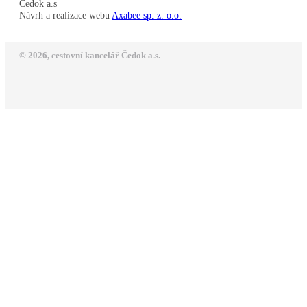
Čedok a.s
Návrh a realizace webu
Axabee sp. z. o.o.
© 2026, cestovní kancelář Čedok a.s.