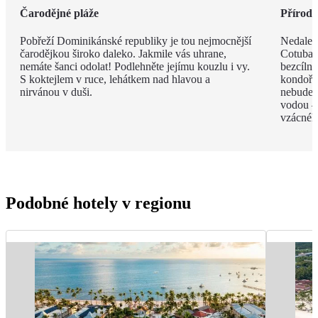
Čarodějné pláže
Příroda 
Pobřeží Dominikánské republiky je tou nejmocnější
Nedalek
čarodějkou široko daleko. Jakmile vás uhrane,
Cotubana
nemáte šanci odolat! Podlehněte jejímu kouzlu i vy.
bezcíln
S koktejlem v ruce, lehátkem nad hlavou a
kondoři,
nirvánou v duši.
nebudete
vodou –
vzácnéh
Podobné hotely v regionu