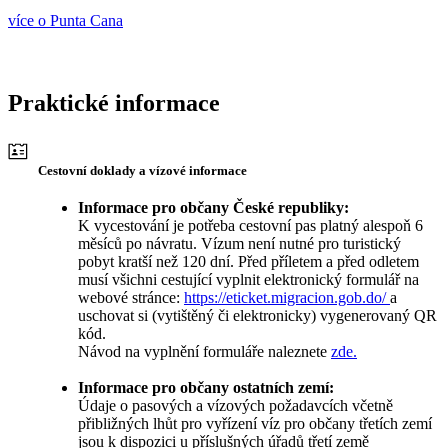
více o Punta Cana
Praktické informace
Cestovní doklady a vízové informace
Informace pro občany České republiky:
K vycestování je potřeba cestovní pas platný alespoň 6
měsíců po návratu. Vízum není nutné pro turistický
pobyt kratší než 120 dní. Před příletem a před odletem
musí všichni cestující vyplnit elektronický formulář na
webové stránce:
https://eticket.migracion.gob.do/
a
uschovat si (vytištěný či elektronicky) vygenerovaný QR
kód.
Návod na vyplnění formuláře naleznete
zde.
Informace pro občany ostatních zemí:
Údaje o pasových a vízových požadavcích včetně
přibližných lhůt pro vyřízení víz pro občany třetích zemí
jsou k dispozici u příslušných úřadů třetí země