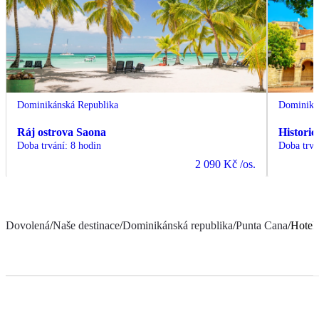
Dominikánská Republika
Dominiká
Ráj ostrova Saona
Histori
Doba trvání
:
8 hodin
Doba trvá
2 090 Kč
/os.
Dovolená
/
Naše destinace
/
Dominikánská republika
/
Punta Cana
/
Hotel