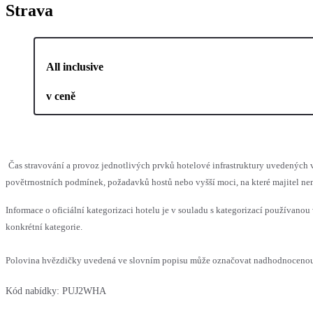
Strava
All inclusive
v ceně
Čas stravování a provoz jednotlivých prvků hotelové infrastruktury uvedenýc
povětrnostních podmínek, požadavků hostů nebo vyšší moci, na které majitel nem
Informace o oficiální kategorizaci hotelu je v souladu s kategorizací používanou 
konkrétní kategorie.
Polovina hvězdičky uvedená ve slovním popisu může označovat nadhodnocenou n
Kód nabídky:
PUJ2WHA