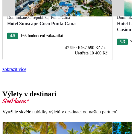
Dominikánská republika
,
Punta Cana
Dominikán
Hotel Sunscape Coco Punta Cana
Hotel L
Casino
4.5
166 hodnocení zákazníků
5.3
76
47 990 Kč
37 590 Kč
/os.
Ušetřete
10 400 Kč
zobrazit více
Výlety v destinaci
Využijte skvělé nabídky výletů v destinaci od našich partnerů