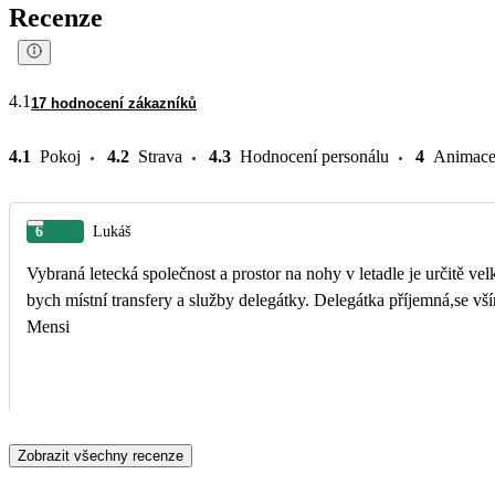
Recenze
4.1
17 hodnocení zákazníků
4.1
Pokoj
4.2
Strava
4.3
Hodnocení personálu
4
Animac
6
Lukáš
Vybraná letecká společnost a prostor na nohy v letadle je určitě velké pl
bych místní transfery a služby delegátky. Delegátka příjemná,se vším poradila 
Mensi
Zobrazit všechny recenze