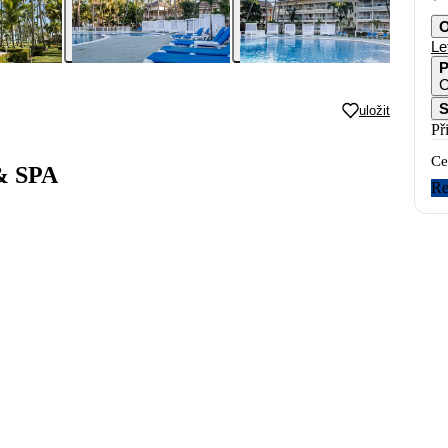
O
Le
P
C
S
uložit
Př
Ce
 & SPA
Re