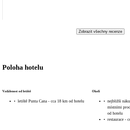
Zobrazit všechny recenze
Poloha hotelu
Vzdálenost od letiště
Okolí
•
letiště Punta Cana - cca 18 km od hotelu
•
nejbližší nák
místními prod
od hotelu
•
restaurace - 