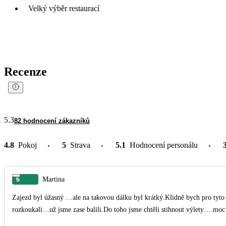
Velký výběr restaurací
Recenze
5.3
82 hodnocení zákazníků
4.8
Pokoj
5
Strava
5.1
Hodnocení personálu
6
Martina
Zajezd byl úžasný …ale na takovou dálku byl krátký.Klidně bych pro tyto 
rozkoukali…už jsme zase balili.Do toho jsme chtěli stihnout výlety….moc 