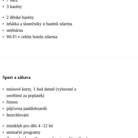
•
7 barů
•
3 bazény
•
2 dětské bazény
•
lehátka a slunečníky u bazénů zdarma
•
směnárna
•
Wi-Fi v celém hotelu zdarma
Sport a zábava
•
tenisové kurty, 1 hod denně (vybavení a
osvětlení za poplatek)
•
fitness
•
půjčovna paddleboardů
•
šnorchlování
•
miniklub pro děti 4 -12 let
•
animační programy