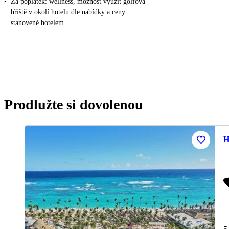
•
Za poplatek: wellness, možnost využít golfová
hřiště v okolí hotelu dle nabídky a ceny
stanovené hotelem
Prodlužte si dovolenou
H