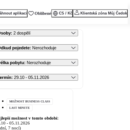
áhnout aplikaci
Oblíbené
CS / Kč
Klientská zóna Můj Čedok
Osoby
:
2 dospělí
dkud pojedete
:
Nerozhoduje
élka pobytu
:
Nerozhoduje
ermín
:
29.10 - 05.11.2026
MOŽNOST BUSINESS CLASS
LAST MINUTE
jlepší možnost v tomto období:
.10
-
05.11.2026
 dní, 7 nocí)