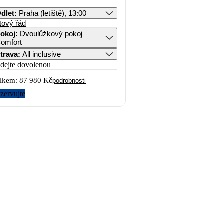
dlet
:
Praha (letiště), 13:00
tový řád
okoj
:
Dvoulůžkový pokoj
omfort
trava
:
All inclusive
idejte dovolenou
lkem:
87 980 Kč
podrobnosti
zervujte