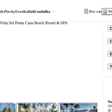
zdy
Plavby
Exotika
Další nabídka
Pro vás
St
 Vista Sol Punta Cana Beach Resort & SPA
O
D
T
Ne
29
(8