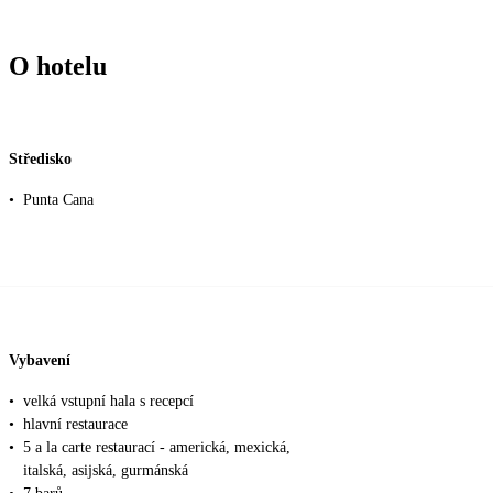
O hotelu
Středisko
•
Punta Cana
Vybavení
•
velká vstupní hala s recepcí
•
hlavní restaurace
•
5 a la carte restaurací - americká, mexická,
italská, asijská, gurmánská