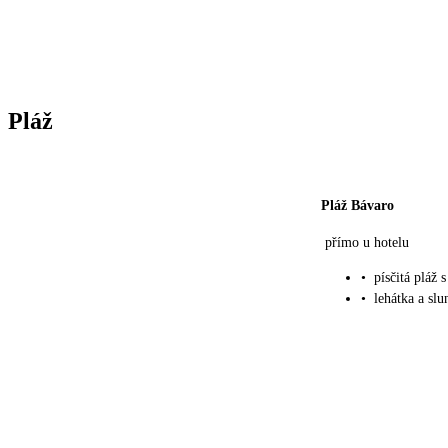
Pláž
Pláž Bávaro
přímo u hotelu
•
písčitá pláž
•
lehátka a sl