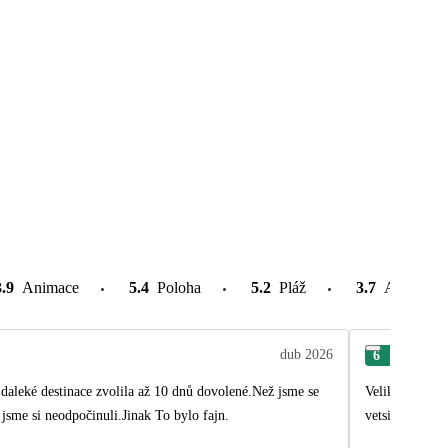
3.9
Animace
5.4
Poloha
5.2
Pláž
3.7
Atrakce v
dub 2026
6
Rad
daleké destinace zvolila až 10 dnů dovolené.Než jsme se
Velika spokoje
jsme si neodpočinuli.Jinak To bylo fajn.
vetsi vyber jid