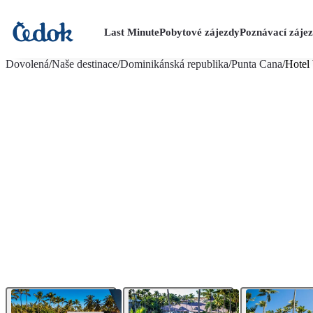
Last Minute
Pobytové zájezdy
Poznávací záje
více fotografií (29)
Dovolená
/
Naše destinace
/
Dominikánská republika
/
Punta Cana
/
Hotel