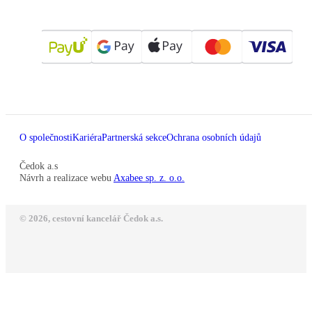
O společnosti
Kariéra
Partnerská sekce
Ochrana osobních údajů
Čedok a.s
Návrh a realizace webu
Axabee sp. z. o.o.
© 2026, cestovní kancelář Čedok a.s.