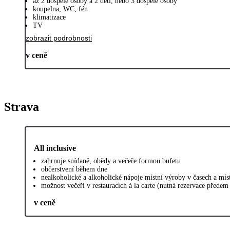
až 2 dospělé osoby a 2 děti, nebo 3 dospělé osoby
koupelna, WC, fén
klimatizace
TV
zobrazit podrobnosti
v ceně
Strava
All inclusive
zahrnuje snídaně, obědy a večeře formou bufetu
občerstvení během dne
nealkoholické a alkoholické nápoje místní výroby v časech a mí
možnost večeří v restauracích à la carte (nutná rezervace přede
v ceně