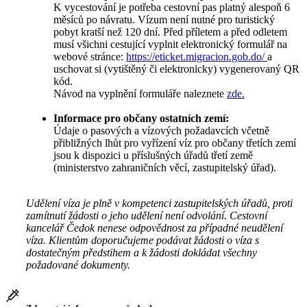
K vycestování je potřeba cestovní pas platný alespoň 6
měsíců po návratu. Vízum není nutné pro turistický
pobyt kratší než 120 dní. Před příletem a před odletem
musí všichni cestující vyplnit elektronický formulář na
webové stránce:
https://eticket.migracion.gob.do/
a
uschovat si (vytištěný či elektronicky) vygenerovaný QR
kód.
Návod na vyplnění formuláře naleznete
zde.
Informace pro občany ostatních zemí:
Údaje o pasových a vízových požadavcích včetně
přibližných lhůt pro vyřízení víz pro občany třetích zemí
jsou k dispozici u příslušných úřadů třetí země
(ministerstvo zahraničních věcí, zastupitelský úřad).
Udělení víza je plně v kompetenci zastupitelských úřadů, proti
zamítnutí žádosti o jeho udělení není odvolání. Cestovní
kancelář Čedok nenese odpovědnost za případné neudělení
víza. Klientům doporučujeme podávat žádosti o víza s
dostatečným předstihem a k žádosti dokládat všechny
požadované dokumenty.