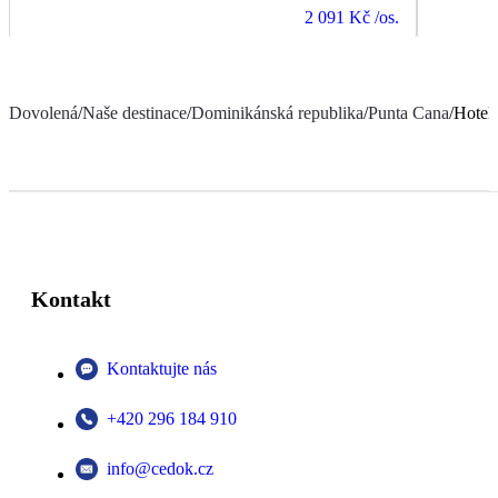
2 091 Kč
/os.
Dovolená
/
Naše destinace
/
Dominikánská republika
/
Punta Cana
/
Hotel
Kontakt
Kontaktujte nás
+420 296 184 910
info@cedok.cz