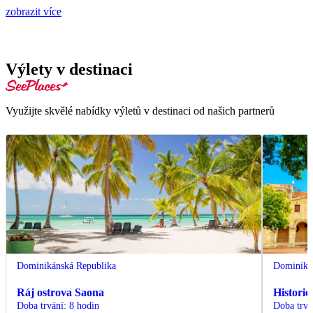
zobrazit více
Výlety v destinaci
Využijte skvělé nabídky výletů v destinaci od našich partnerů
Dominikánská Republika
Dominiká
Ráj ostrova Saona
Histori
Doba trvání
:
8 hodin
Doba trvá