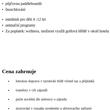
•
půjčovna paddleboardů
•
šnorchlování
•
miniklub pro děti 4 -12 let
•
animační programy
•
Za poplatek: wellness, možnost využít golfová hřiště v okolí hotel
Cena zahrnuje
leteckou dopravu v turistické třídě včetně tax a příplatků
transfery v cíli zájezdů
počet noclehů dle smlouvy o zájezdu
stravování v rozsahu uvedeném u ubytovacího zařízení