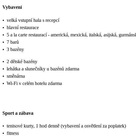
Vybavení
•
velká vstupní hala s recepcí
•
hlavní restaurace
•
5 a la carte restaurací - americká, mexická, italská, asijská, gurmáns
•
7 barů
•
3 bazény
•
2 dětské bazény
•
lehátka a slunečníky u bazénů zdarma
•
směnárna
•
Wi-Fi v celém hotelu zdarma
Sport a zábava
•
tenisové kurty, 1 hod denně (vybavení a osvětlení za poplatek)
•
fitness