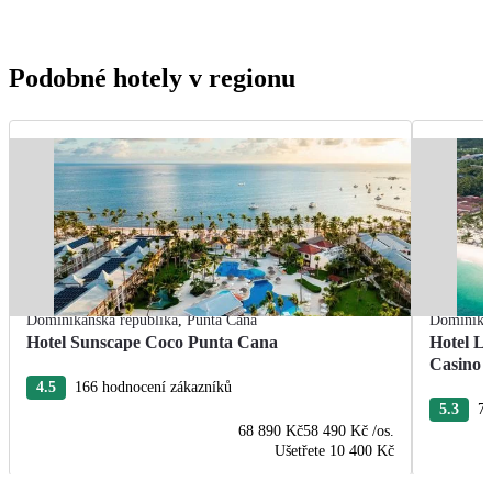
Podobné hotely v regionu
Dominikánská republika
,
Punta Cana
Dominikán
Hotel Sunscape Coco Punta Cana
Hotel L
Casino
4.5
166 hodnocení zákazníků
5.3
76
68 890 Kč
58 490 Kč
/os.
Ušetřete
10 400 Kč