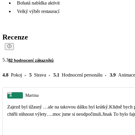
Bohatá nabídka aktivit
Velký výběr restaurací
Recenze
5.3
82 hodnocení zákazníků
4.8
Pokoj
5
Strava
5.1
Hodnocení personálu
3.9
Animac
6
Martina
Zajezd byl úžasný …ale na takovou dálku byl krátký.Klidně bych p
chtěli stihnout výlety….moc jsme si neodpočinuli.Jinak To bylo faj