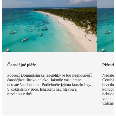
Čarodějné pláže
Příroda 
Pobřeží Dominikánské republiky je tou nejmocnější
Nedalek
čarodějkou široko daleko. Jakmile vás uhrane,
Cotubana
nemáte šanci odolat! Podlehněte jejímu kouzlu i vy.
bezcíln
S koktejlem v ruce, lehátkem nad hlavou a
kondoři,
nirvánou v duši.
nebudete
vodou –
vzácnéh