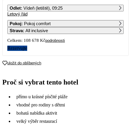
PO
ÚT
ST
ČT
PÁ
SO
NE
Odlet
:
Vídeň (letiště), 09:25
Letový řád
1
45 869
Pokoj
:
Pokoj comfort
Strava
:
All inclusive
2
3
4
5
6
7
8
35 429
42 349
48 749
Celkem:
108 678 Kč
podrobnosti
9
10
11
12
13
14
15
Rezervujte
77 619
53 239
44 589
45 339
16
17
18
19
20
21
22
uložit do oblíbených
42 679
43 669
47 119
23
24
25
26
27
28
29
Proč si vybrat tento hotel
54 339
35 639
44 339
30
přímo u krásné písčité pláže
vhodné pro rodiny s dětmi
bohatá nabídka aktivit
velký výběr restaurací