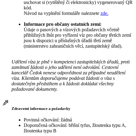
uschovat si (vytištěný či elektronicky) vygenerovaný QR
kód.
Návod na vyplnění formuláře naleznete
zde.
Informace pro občany ostatních zemí:
Údaje o pasových a vízových požadavcích včetně
přibližných lhůt pro vyřízení víz pro občany třetích zemí
jsou k dispozici u příslušných úřadů třetí země
(ministerstvo zahraničních věcí, zastupitelský úřad).
Udělení víza je plně v kompetenci zastupitelských úřadů, proti
zamítnutí žádosti o jeho udělení není odvolání. Cestovní
kancelář Čedok nenese odpovědnost za případné neudělení
víza. Klientům doporučujeme podávat žádosti o víza s
dostatečným předstihem a k žádosti dokládat všechny
požadované dokumenty.
Zdravotní informace a požadavky
Povinná očkování: žádná
Doporučená očkování: břišní tyfus, žloutenka typu A,
žloutenka typu B