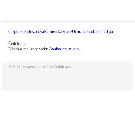
O společnosti
Kariéra
Partnerská sekce
Ochrana osobních údajů
Čedok a.s
Návrh a realizace webu
Axabee sp. z. o.o.
© 2026, cestovní kancelář Čedok a.s.