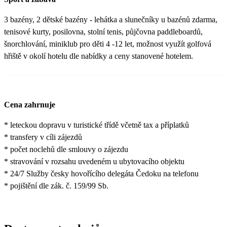
3 bazény, 2 dětské bazény - lehátka a slunečníky u bazénů zdarma,
tenisové kurty, posilovna, stolní tenis, půjčovna paddleboardů,
šnorchlování, miniklub pro děti 4 -12 let, možnost využít golfová
hřiště v okolí hotelu dle nabídky a ceny stanovené hotelem.
Cena zahrnuje
* leteckou dopravu v turistické třídě včetně tax a příplatků
* transfery v cíli zájezdů
* počet noclehů dle smlouvy o zájezdu
* stravování v rozsahu uvedeném u ubytovacího objektu
* 24/7 Služby česky hovořícího delegáta Čedoku na telefonu
* pojištění dle zák. č. 159/99 Sb.