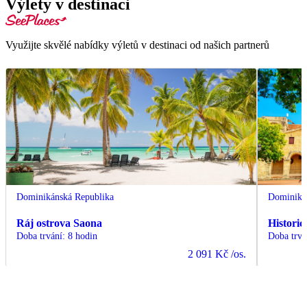
Výlety v destinaci
Využijte skvělé nabídky výletů v destinaci od našich partnerů
Dominikánská Republika
Dominiká
Ráj ostrova Saona
Histori
Doba trvání
:
8 hodin
Doba trvá
2 091 Kč
/os.