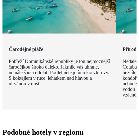
Čarodějné pláže
Příroda 
Pobřeží Dominikánské republiky je tou nejmocnější
Nedalek
čarodějkou široko daleko. Jakmile vás uhrane,
Cotubana
nemáte šanci odolat! Podlehněte jejímu kouzlu i vy.
bezcíln
S koktejlem v ruce, lehátkem nad hlavou a
kondoři,
nirvánou v duši.
nebudete
vodou –
vzácnéh
Podobné hotely v regionu