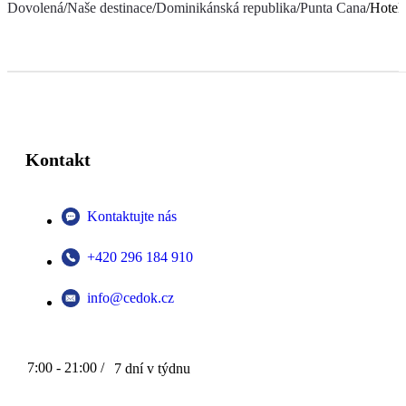
Dovolená
/
Naše destinace
/
Dominikánská republika
/
Punta Cana
/
Hotel
Kontakt
Kontaktujte nás
+420 296 184 910
info@cedok.cz
7:00 - 21:00 /
7 dní v týdnu