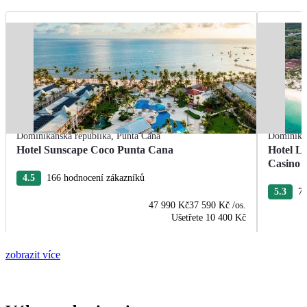
Dominikánská republika
,
Punta Cana
Dominikán
Hotel Sunscape Coco Punta Cana
Hotel L
Casino
4.5
166 hodnocení zákazníků
5.3
76
47 990 Kč
37 590 Kč
/os.
Ušetřete
10 400 Kč
zobrazit více