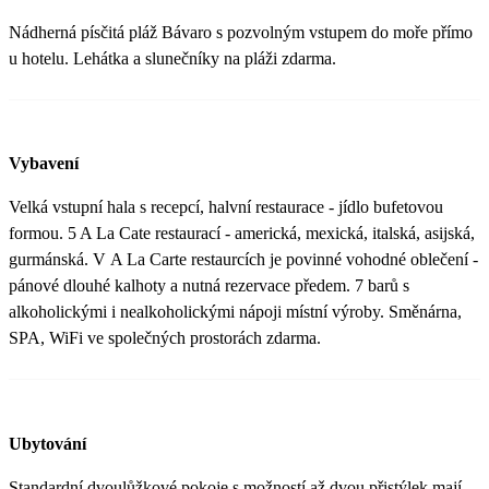
Nádherná písčitá pláž Bávaro s pozvolným vstupem do moře přímo
u hotelu. Lehátka a slunečníky na pláži zdarma.
Vybavení
Velká vstupní hala s recepcí, halvní restaurace - jídlo bufetovou
formou. 5 A La Cate restaurací - americká, mexická, italská, asijská,
gurmánská. V A La Carte restaurcích je povinné vohodné oblečení -
pánové dlouhé kalhoty a nutná rezervace předem. 7 barů s
alkoholickými i nealkoholickými nápoji místní výroby. Směnárna,
SPA, WiFi ve společných prostorách zdarma.
Ubytování
Standardní dvoulůžkové pokoje s možností až dvou přistýlek mají