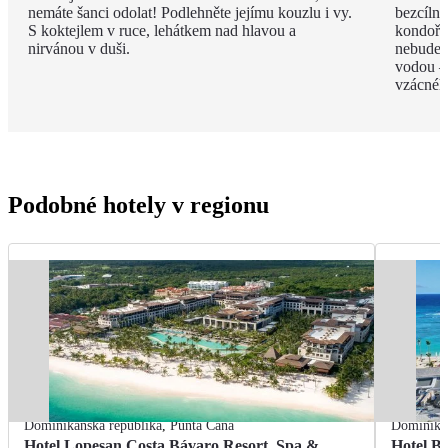
nemáte šanci odolat! Podlehněte jejímu kouzlu i vy.
bezcíln
S koktejlem v ruce, lehátkem nad hlavou a
kondoři,
nirvánou v duši.
nebudete
vodou –
vzácnéh
Podobné hotely v regionu
Dominikánská republika
,
Punta Cana
Dominikán
Hotel Lopesan Costa Bávaro Resort, Spa &
Hotel B