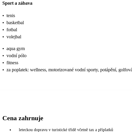
Sport a zábava
•
tenis
•
basketbal
•
fotbal
•
volejbal
•
aqua gym
•
vodní pólo
•
fitness
•
za poplatek: wellness, motorizované vodní sporty, potápění, golfová 
Cena zahrnuje
leteckou dopravu v turistické třídě včetně tax a příplatků