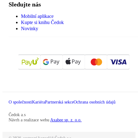
Sledujte nás
Mobilní aplikace
Kupte si knihu Čedok
Novinky
O společnosti
Kariéra
Partnerská sekce
Ochrana osobních údajů
Čedok a.s
Návrh a realizace webu
Axabee sp. z. o.o.
© 2026, cestovní kancelář Čedok a.s.