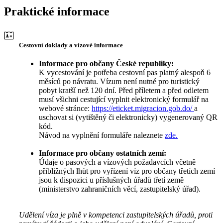
Praktické informace
Cestovní doklady a vízové informace
Informace pro občany České republiky:
K vycestování je potřeba cestovní pas platný alespoň 6
měsíců po návratu. Vízum není nutné pro turistický
pobyt kratší než 120 dní. Před příletem a před odletem
musí všichni cestující vyplnit elektronický formulář na
webové stránce:
https://eticket.migracion.gob.do/
a
uschovat si (vytištěný či elektronicky) vygenerovaný QR
kód.
Návod na vyplnění formuláře naleznete
zde.
Informace pro občany ostatních zemí:
Údaje o pasových a vízových požadavcích včetně
přibližných lhůt pro vyřízení víz pro občany třetích zemí
jsou k dispozici u příslušných úřadů třetí země
(ministerstvo zahraničních věcí, zastupitelský úřad).
Udělení víza je plně v kompetenci zastupitelských úřadů, proti