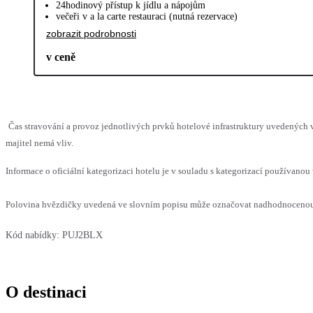
24hodinový přístup k jídlu a nápojům
večeři v a la carte restauraci (nutná rezervace)
zobrazit podrobnosti
v ceně
Čas stravování a provoz jednotlivých prvků hotelové infrastruktury uvedenýc
majitel nemá vliv.
Informace o oficiální kategorizaci hotelu je v souladu s kategorizací používanou 
Polovina hvězdičky uvedená ve slovním popisu může označovat nadhodnocenou n
Kód nabídky:
PUJ2BLX
O destinaci