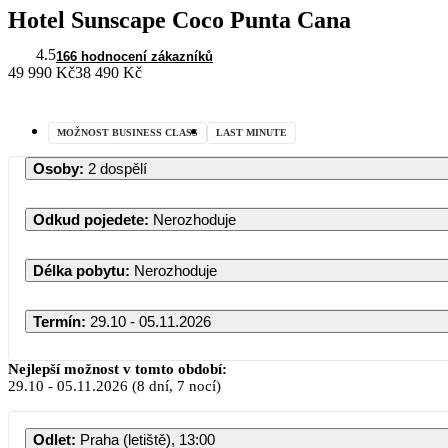
Hotel Sunscape Coco Punta Cana
4.5
166 hodnocení zákazníků
49 990 Kč
38 490 Kč
MOŽNOST BUSINESS CLASS
LAST MINUTE
Osoby
:
2 dospělí
Odkud pojedete
:
Nerozhoduje
Délka pobytu
:
Nerozhoduje
Termín
:
29.10 - 05.11.2026
Nejlepší možnost v tomto období:
29.10
-
05.11.2026
(8 dní, 7 nocí)
Odlet
:
Praha (letiště), 13:00