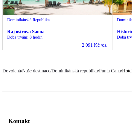
Dominikánská Republika
Dominiká
Ráj ostrova Saona
Histori
Doba trvání
:
8 hodin
Doba trvá
2 091 Kč
/os.
Dovolená
/
Naše destinace
/
Dominikánská republika
/
Punta Cana
/
Hotel
Kontakt