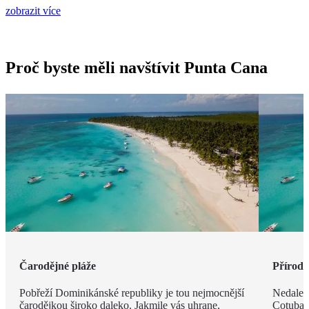
zobrazit více
Proč byste měli navštívit Punta Cana
Čarodějné pláže
Příroda 
Pobřeží Dominikánské republiky je tou nejmocnější
Nedalek
čarodějkou široko daleko. Jakmile vás uhrane,
Cotubana