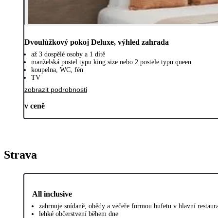
Dvoulůžkový pokoj Deluxe, výhled zahrada
až 3 dospělé osoby a 1 dítě
manželská postel typu king size nebo 2 postele typu queen
koupelna, WC, fén
TV
zobrazit podrobnosti
v ceně
Strava
All inclusive
zahrnuje snídaně, obědy a večeře formou bufetu v hlavní restaura
lehké občerstvení během dne