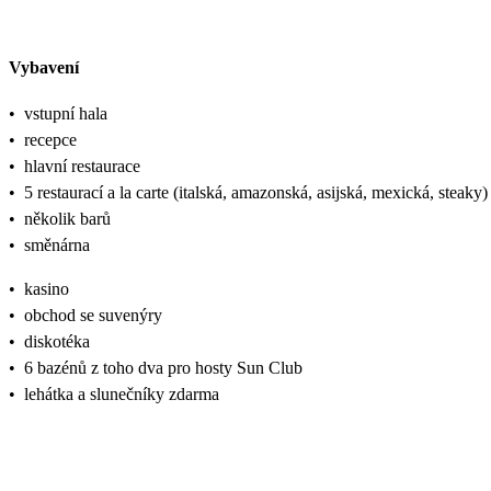
Vybavení
•
vstupní hala
•
recepce
•
hlavní restaurace
•
5 restaurací a la carte (italská, amazonská, asijská, mexická, steaky)
•
několik barů
•
směnárna
•
kasino
•
obchod se suvenýry
•
diskotéka
•
6 bazénů z toho dva pro hosty Sun Club
•
lehátka a slunečníky zdarma