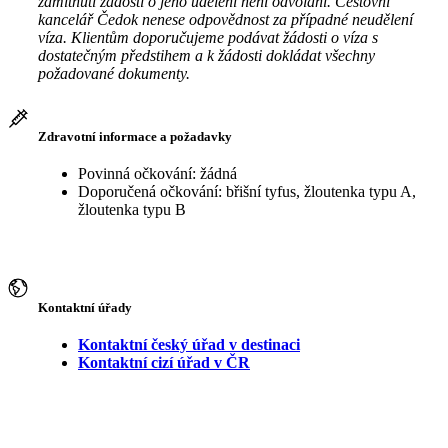
zamítnutí žádosti o jeho udělení není odvolání. Cestovní
kancelář Čedok nenese odpovědnost za případné neudělení
víza. Klientům doporučujeme podávat žádosti o víza s
dostatečným předstihem a k žádosti dokládat všechny
požadované dokumenty.
Zdravotní informace a požadavky
Povinná očkování: žádná
Doporučená očkování: břišní tyfus, žloutenka typu A,
žloutenka typu B
Kontaktní úřady
Kontaktní český úřad v destinaci
Kontaktní cizí úřad v ČR