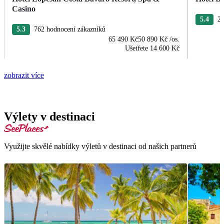
Casino
5.4
27
5.3
762 hodnocení zákazníků
65 490 Kč
50 890 Kč
/os.
Ušetřete
14 600 Kč
zobrazit více
Výlety v destinaci
Využijte skvělé nabídky výletů v destinaci od našich partnerů