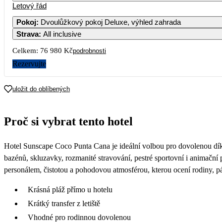
Letový řád
Pokoj
:
Dvoulůžkový pokoj Deluxe, výhled zahrada
Strava
:
All inclusive
Celkem:
76 980 Kč
podrobnosti
Rezervujte
uložit do oblíbených
Proč si vybrat tento hotel
Hotel Sunscape Coco Punta Cana je ideální volbou pro dovolenou díky po
bazénů, skluzavky, rozmanité stravování, pestré sportovní i animační
personálem, čistotou a pohodovou atmosférou, kterou ocení rodiny, pár
Krásná pláž přímo u hotelu
Krátký transfer z letiště
Vhodné pro rodinnou dovolenou