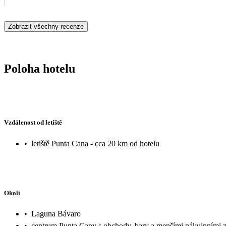
Zobrazit všechny recenze
Poloha hotelu
Vzdálenost od letiště
•
letiště Punta Cana - cca 20 km od hotelu
Okolí
•
Laguna Bávaro
•
centrum Punta Cany s obchody, bary a menšími nákuipními z