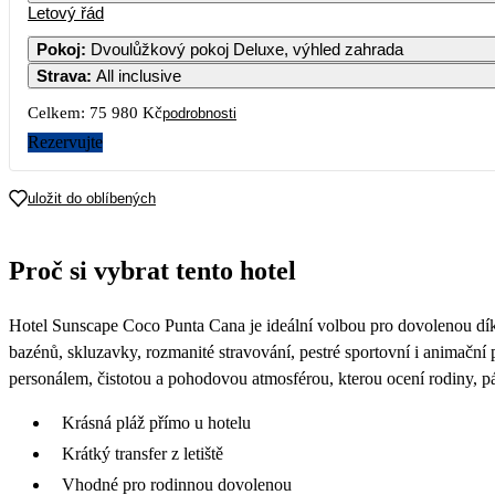
Letový řád
Pokoj
:
Dvoulůžkový pokoj Deluxe, výhled zahrada
Strava
:
All inclusive
Celkem:
75 980 Kč
podrobnosti
Rezervujte
uložit do oblíbených
Proč si vybrat tento hotel
Hotel Sunscape Coco Punta Cana je ideální volbou pro dovolenou díky po
bazénů, skluzavky, rozmanité stravování, pestré sportovní i animační
personálem, čistotou a pohodovou atmosférou, kterou ocení rodiny, pár
Krásná pláž přímo u hotelu
Krátký transfer z letiště
Vhodné pro rodinnou dovolenou