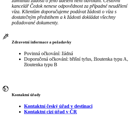
zamítnutí žádosti o jeho udělení není odvolání. Cestovní
kancelář Čedok nenese odpovědnost za případné neudělení
víza. Klientům doporučujeme podávat žádosti o víza s
dostatečným předstihem a k žádosti dokládat všechny
požadované dokumenty.
Zdravotní informace a požadavky
Povinná očkování: žádná
Doporučená očkování: břišní tyfus, žloutenka typu A,
žloutenka typu B
Kontaktní úřady
Kontaktní český úřad v destinaci
Kontaktní cizí úřad v ČR