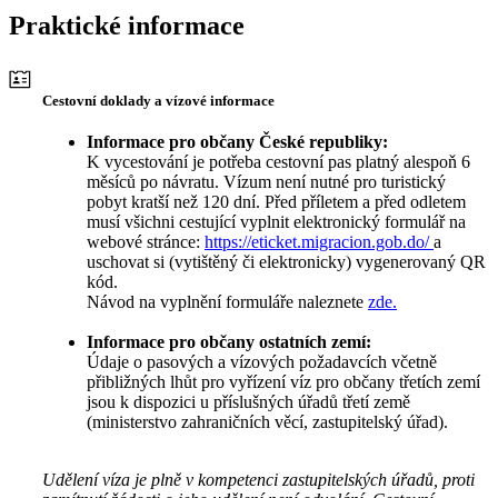
Praktické informace
Cestovní doklady a vízové informace
Informace pro občany České republiky:
K vycestování je potřeba cestovní pas platný alespoň 6
měsíců po návratu. Vízum není nutné pro turistický
pobyt kratší než 120 dní. Před příletem a před odletem
musí všichni cestující vyplnit elektronický formulář na
webové stránce:
https://eticket.migracion.gob.do/
a
uschovat si (vytištěný či elektronicky) vygenerovaný QR
kód.
Návod na vyplnění formuláře naleznete
zde.
Informace pro občany ostatních zemí:
Údaje o pasových a vízových požadavcích včetně
přibližných lhůt pro vyřízení víz pro občany třetích zemí
jsou k dispozici u příslušných úřadů třetí země
(ministerstvo zahraničních věcí, zastupitelský úřad).
Udělení víza je plně v kompetenci zastupitelských úřadů, proti