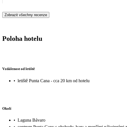
Zobrazit všechny recenze
Poloha hotelu
Vzdálenost od letiště
•
letiště Punta Cana - cca 20 km od hotelu
Okolí
•
Laguna Bávaro
•
centrum Punta Cany s obchody, bary a menšími nákuipními z