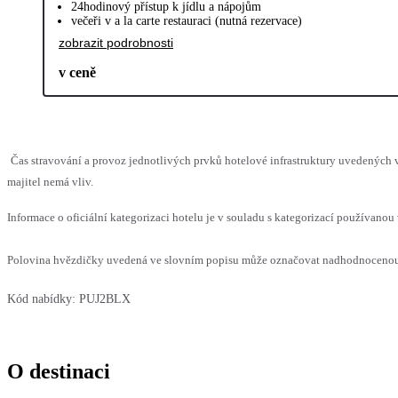
24hodinový přístup k jídlu a nápojům
večeři v a la carte restauraci (nutná rezervace)
zobrazit podrobnosti
v ceně
Čas stravování a provoz jednotlivých prvků hotelové infrastruktury uvedenýc
majitel nemá vliv.
Informace o oficiální kategorizaci hotelu je v souladu s kategorizací používanou 
Polovina hvězdičky uvedená ve slovním popisu může označovat nadhodnocenou n
Kód nabídky:
PUJ2BLX
O destinaci