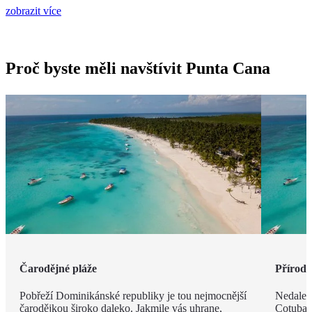
zobrazit více
Proč byste měli navštívit Punta Cana
Čarodějné pláže
Příroda 
Pobřeží Dominikánské republiky je tou nejmocnější
Nedalek
čarodějkou široko daleko. Jakmile vás uhrane,
Cotubana