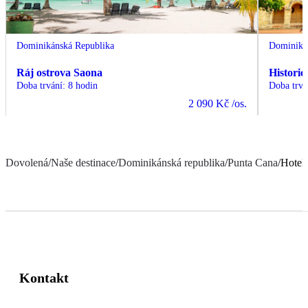
Dominikánská Republika
Dominiká
Ráj ostrova Saona
Histori
Doba trvání
:
8 hodin
Doba trvá
2 090 Kč
/os.
Dovolená
/
Naše destinace
/
Dominikánská republika
/
Punta Cana
/
Hotel
Kontakt