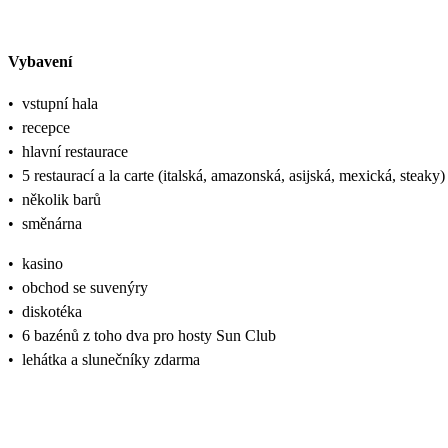
Vybavení
•
vstupní hala
•
recepce
•
hlavní restaurace
•
5 restaurací a la carte (italská, amazonská, asijská, mexická, steaky)
•
několik barů
•
směnárna
•
kasino
•
obchod se suvenýry
•
diskotéka
•
6 bazénů z toho dva pro hosty Sun Club
•
lehátka a slunečníky zdarma