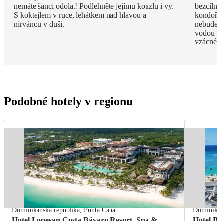
nemáte šanci odolat! Podlehněte jejímu kouzlu i vy.
bezcíln
S koktejlem v ruce, lehátkem nad hlavou a
kondoři,
nirvánou v duši.
nebudete
vodou –
vzácnéh
Podobné hotely v regionu
Dominikánská republika
,
Punta Cana
Dominikán
Hotel Lopesan Costa Bávaro Resort, Spa &
Hotel B