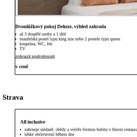
Dvoulůžkový pokoj Deluxe, výhled zahrada
až 3 dospělé osoby a 1 dítě
manželská postel typu king size nebo 2 postele typu queen
koupelna, WC, fén
TV
zobrazit podrobnosti
v ceně
Strava
All inclusive
zahrnuje snídaně, obědy a večeře formou bufetu v hlavní restaura
lehké občerstvení během dne