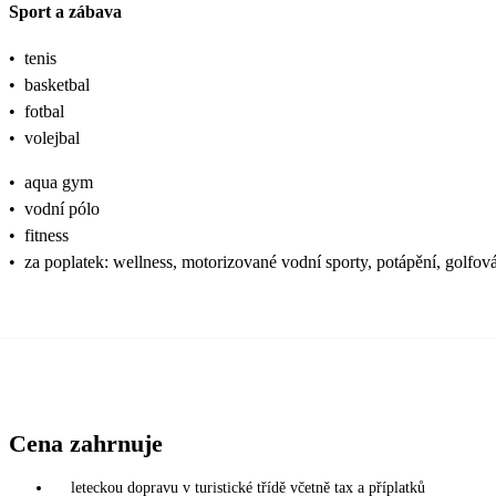
Sport a zábava
•
tenis
•
basketbal
•
fotbal
•
volejbal
•
aqua gym
•
vodní pólo
•
fitness
•
za poplatek: wellness, motorizované vodní sporty, potápění, golfová 
Cena zahrnuje
leteckou dopravu v turistické třídě včetně tax a příplatků