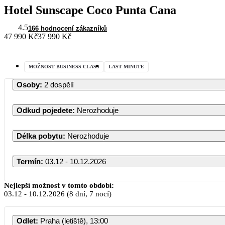
Hotel Sunscape Coco Punta Cana
4.5
166 hodnocení zákazníků
47 990 Kč
37 990 Kč
MOŽNOST BUSINESS CLASS
LAST MINUTE
Osoby
:
2 dospělí
Odkud pojedete
:
Nerozhoduje
Délka pobytu
:
Nerozhoduje
Termín
:
03.12 - 10.12.2026
Nejlepší možnost v tomto období:
03.12
-
10.12.2026
(8 dní, 7 nocí)
Odlet
:
Praha (letiště), 13:00