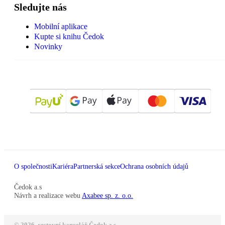
Sledujte nás
Mobilní aplikace
Kupte si knihu Čedok
Novinky
O společnosti
Kariéra
Partnerská sekce
Ochrana osobních údajů
Čedok a.s
Návrh a realizace webu
Axabee sp. z. o.o.
© 2026, cestovní kancelář Čedok a.s.