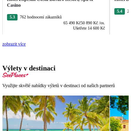
Casino
5.4
27
5.3
762 hodnocení zákazníků
65 490 Kč
50 890 Kč
/os.
Ušetřete
14 600 Kč
zobrazit více
Výlety v destinaci
Využijte skvělé nabídky výletů v destinaci od našich partnerů