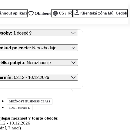
áhnout aplikaci
Oblíbené
CS / Kč
Klientská zóna Můj Čedok
Osoby
:
1 dospělý
dkud pojedete
:
Nerozhoduje
élka pobytu
:
Nerozhoduje
ermín
:
03.12 - 10.12.2026
MOŽNOST BUSINESS CLASS
LAST MINUTE
jlepší možnost v tomto období:
.12
-
10.12.2026
 dní, 7 nocí)