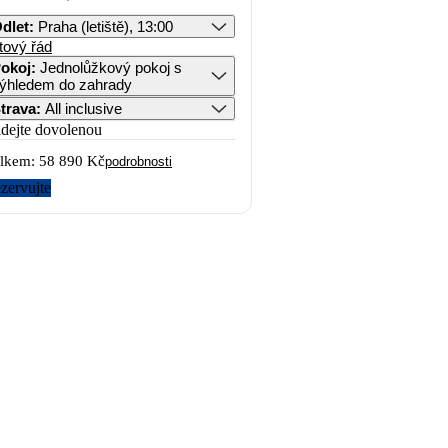
dlet
:
Praha (letiště), 13:00
tový řád
okoj
:
Jednolůžkový pokoj s
ýhledem do zahrady
trava
:
All inclusive
idejte dovolenou
lkem:
58 890 Kč
podrobnosti
zervujte