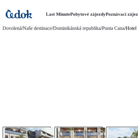
Last Minute
Pobytové zájezdy
Poznávací záje
více fotografií (26)
Dovolená
/
Naše destinace
/
Dominikánská republika
/
Punta Cana
/
Hotel