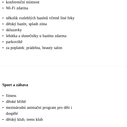
•
konferenční místnost
•
Wi-Fi zdarma
•
několik rozlehlých bazénů včetně líné řeky
•
dětský bazén, splash zóna
•
skluzavky
•
lehátka a slunečníky u bazénu zdarma
•
parkoviště
•
za poplatek: prádelna, beauty salon
Sport a zábava
•
fitness
•
dětské hřiště
•
mezinárodní animační program pro děti i
dospělé
•
dětský klub, teens klub