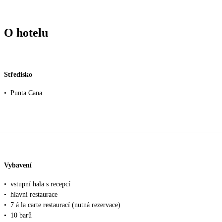
O hotelu
Středisko
•
Punta Cana
Vybavení
•
vstupní hala s recepcí
•
hlavní restaurace
•
7 á la carte restaurací (nutná rezervace)
•
10 barů