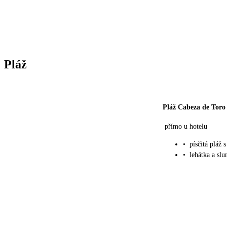
Pláž
Pláž Cabeza de Toro
přímo u hotelu
•
písčitá pláž
•
lehátka a slu