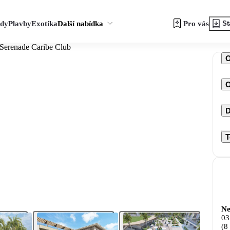
zdy
Plavby
Exotika
Další nabídka
Pro vás
St
 Serenade Caribe Club
O
D
T
Ne
03
(8