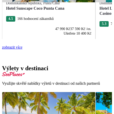
Dominikánská republika
,
Punta Cana
Dominikán
Hotel Sunscape Coco Punta Cana
Hotel L
Casino
4.5
166 hodnocení zákazníků
5.3
76
47 990 Kč
37 590 Kč
/os.
Ušetřete
10 400 Kč
zobrazit více
Výlety v destinaci
Využijte skvělé nabídky výletů v destinaci od našich partnerů