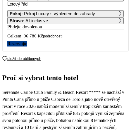
Letový řád
1
2
3
4
5
6
48 390
Pokoj
:
Pokoj Luxury s výhledem do zahrady
Strava
:
All inclusive
7
8
9
10
11
12
13
49 590
Přidejte dovolenou
Celkem:
96 780 Kč
14
15
16
17
18
19
20
podrobnosti
53 590
Rezervujte
21
22
23
24
25
26
27
68 790
uložit do oblíbených
28
29
30
31
62 390
Proč si vybrat tento hotel
Serenade Caribe Club Family & Beach Resort ***** se nachází v
Punta Cana přímo u pláže Cabeza de Toro a jako nově otevřený
resort v roce 2026 nabízí moderní zázemí v tropickém karibském
prostředí. Resort s kapacitou přibližně 835 pokojů vyniká zejména
svou polohou přímo u pláže, bohatou nabídkou 8 tematických
restaurací a 10 barů a pestrým zázemím zahrnujícím 5 bazénů,