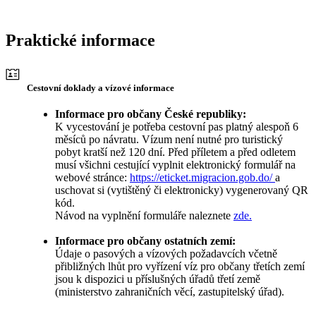
Praktické informace
Cestovní doklady a vízové informace
Informace pro občany České republiky:
K vycestování je potřeba cestovní pas platný alespoň 6
měsíců po návratu. Vízum není nutné pro turistický
pobyt kratší než 120 dní. Před příletem a před odletem
musí všichni cestující vyplnit elektronický formulář na
webové stránce:
https://eticket.migracion.gob.do/
a
uschovat si (vytištěný či elektronicky) vygenerovaný QR
kód.
Návod na vyplnění formuláře naleznete
zde.
Informace pro občany ostatních zemí:
Údaje o pasových a vízových požadavcích včetně
přibližných lhůt pro vyřízení víz pro občany třetích zemí
jsou k dispozici u příslušných úřadů třetí země
(ministerstvo zahraničních věcí, zastupitelský úřad).