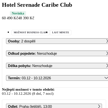
Hotel Serenade Caribe Club
Novinka
60 490 Kč
48 390 Kč
MOŽNOST BUSINESS CLASS
LAST MINUTE
Osoby
:
2 dospělí
Odkud pojedete
:
Nerozhoduje
Délka pobytu
:
Nerozhoduje
Termín
:
03.12 - 10.12.2026
Prosinec 2026
Nejlepší možnost v tomto období:
03.12
-
10.12.2026
(8 dní, 7 nocí)
PO
ÚT
ST
ČT
PÁ
SO
NE
Odlet
:
Praha (letiště), 13:00