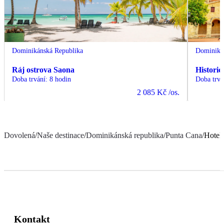
Dominikánská Republika
Dominiká
Ráj ostrova Saona
Histori
Doba trvání
:
8 hodin
Doba trvá
2 085 Kč
/os.
Dovolená
/
Naše destinace
/
Dominikánská republika
/
Punta Cana
/
Hotel
Kontakt