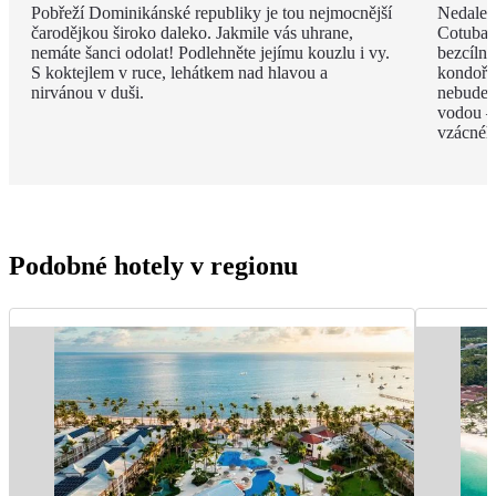
Pobřeží Dominikánské republiky je tou nejmocnější
Nedalek
čarodějkou široko daleko. Jakmile vás uhrane,
Cotubana
nemáte šanci odolat! Podlehněte jejímu kouzlu i vy.
bezcíln
S koktejlem v ruce, lehátkem nad hlavou a
kondoři,
nirvánou v duši.
nebudete
vodou –
vzácnéh
Podobné hotely v regionu