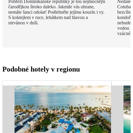
Pobřeží Dominikánské republiky je tou nejmocnější
Nedalek
čarodějkou široko daleko. Jakmile vás uhrane,
Cotubana
nemáte šanci odolat! Podlehněte jejímu kouzlu i vy.
bezcíln
S koktejlem v ruce, lehátkem nad hlavou a
kondoři,
nirvánou v duši.
nebudete
vodou –
vzácnéh
Podobné hotely v regionu