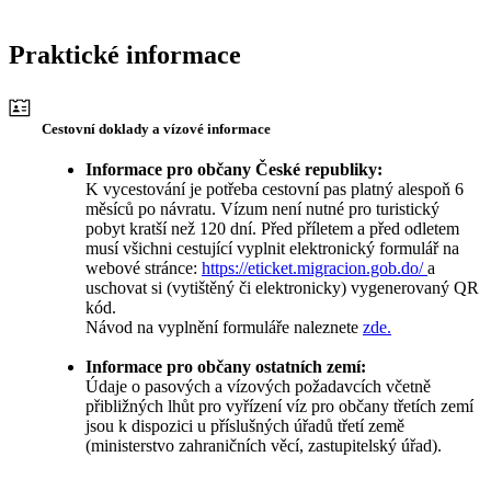
Praktické informace
Cestovní doklady a vízové informace
Informace pro občany České republiky:
K vycestování je potřeba cestovní pas platný alespoň 6
měsíců po návratu. Vízum není nutné pro turistický
pobyt kratší než 120 dní. Před příletem a před odletem
musí všichni cestující vyplnit elektronický formulář na
webové stránce:
https://eticket.migracion.gob.do/
a
uschovat si (vytištěný či elektronicky) vygenerovaný QR
kód.
Návod na vyplnění formuláře naleznete
zde.
Informace pro občany ostatních zemí:
Údaje o pasových a vízových požadavcích včetně
přibližných lhůt pro vyřízení víz pro občany třetích zemí
jsou k dispozici u příslušných úřadů třetí země
(ministerstvo zahraničních věcí, zastupitelský úřad).