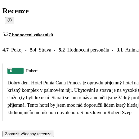
Recenze
5.2
7 hodnocení zákazníků
4.7
Pokoj
5.4
Strava
5.2
Hodnocení personálu
3.1
Anima
6
Robert
Dobrý den. Hotel Punta Cana Princes je opravdu příjemný hotel na 
krásný komplex v palmovém ráji. Ubytování a strava je na vysoké 
služeb,ty byli luxusní. Starali se tam o nás a neměli jsme žádný p
příjemná. Tento hotel by jsem moc rád doporučil lidem který hledají
klidnou,ničím nerušenou dovolenou. S pozdravem Robert Szep
Zobrazit všechny recenze