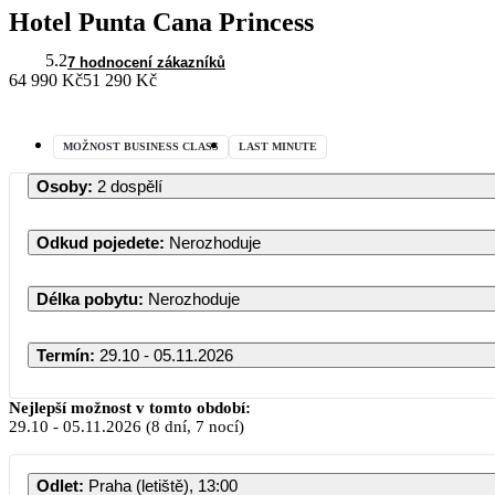
Hotel Punta Cana Princess
5.2
7 hodnocení zákazníků
64 990 Kč
51 290 Kč
MOŽNOST BUSINESS CLASS
LAST MINUTE
Osoby
:
2 dospělí
Odkud pojedete
:
Nerozhoduje
Délka pobytu
:
Nerozhoduje
Termín
:
29.10 - 05.11.2026
Říjen 2026
Nejlepší možnost v tomto období:
29.10
-
05.11.2026
(8 dní, 7 nocí)
PO
ÚT
ST
ČT
PÁ
SO
Odlet
:
Praha (letiště), 13:00