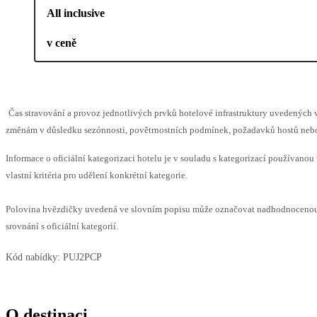
All inclusive
v ceně
Čas stravování a provoz jednotlivých prvků hotelové infrastruktury uvedenýc
změnám v důsledku sezónnosti, povětrnostních podmínek, požadavků hostů nebo v
Informace o oficiální kategorizaci hotelu je v souladu s kategorizací používanou
vlastní kritéria pro udělení konkrétní kategorie.
Polovina hvězdičky uvedená ve slovním popisu může označovat nadhodnoceno
srovnání s oficiální kategorií.
Kód nabídky:
PUJ2PCP
O destinaci