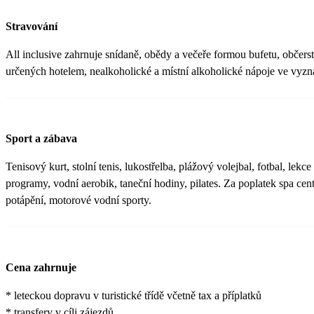
Stravování
All inclusive zahrnuje snídaně, obědy a večeře formou bufetu, občer
určených hotelem, nealkoholické a místní alkoholické nápoje ve vyz
Sport a zábava
Tenisový kurt, stolní tenis, lukostřelba, plážový volejbal, fotbal, lek
programy, vodní aerobik, taneční hodiny, pilates. Za poplatek spa cen
potápění, motorové vodní sporty.
Cena zahrnuje
* leteckou dopravu v turistické třídě včetně tax a příplatků
* transfery v cíli zájezdů