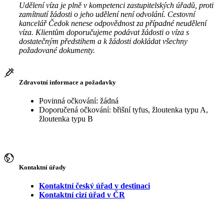
Udělení víza je plně v kompetenci zastupitelských úřadů, proti
zamítnutí žádosti o jeho udělení není odvolání. Cestovní
kancelář Čedok nenese odpovědnost za případné neudělení
víza. Klientům doporučujeme podávat žádosti o víza s
dostatečným předstihem a k žádosti dokládat všechny
požadované dokumenty.
Zdravotní informace a požadavky
Povinná očkování: žádná
Doporučená očkování: břišní tyfus, žloutenka typu A,
žloutenka typu B
Kontaktní úřady
Kontaktní český úřad v destinaci
Kontaktní cizí úřad v ČR