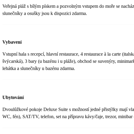
Veřejná pláž s bílým pískem a pozvolným vstupem do moře se nachází
slunečníky a osušky jsou k dispozici zdarma.
Vybavení
Vstupní hala s recepcí, hlavní restaurace, 4 restaurace à la carte (ital
švýcarská), 3 bary (u bazénu i u pláže), obchod se suvenýry, minimar
lehátka a slunečníky u bazénu zdarma.
Ubytování
Dvoulůžkové pokoje Deluxe Suite s možností jedné přistýlky mají vlas
WC, fén), SAT/TV, telefon, set na přípravu kávy/čaje, trezor, minibar