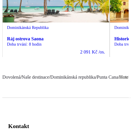
Dominikánská Republika
Dominiká
Ráj ostrova Saona
Histori
Doba trvání
:
8 hodin
Doba trvá
2 091 Kč
/os.
Dovolená
/
Naše destinace
/
Dominikánská republika
/
Punta Cana
/
Hotel
Kontakt