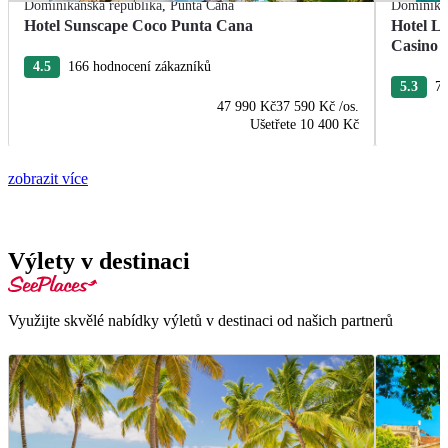
Dominikánská republika
,
Punta Cana
Dominikán
Hotel Sunscape Coco Punta Cana
Hotel L
Casino
4.5
166 hodnocení zákazníků
5.3
76
47 990 Kč
37 590 Kč
/os.
Ušetřete
10 400 Kč
zobrazit více
Výlety v destinaci
Využijte skvělé nabídky výletů v destinaci od našich partnerů