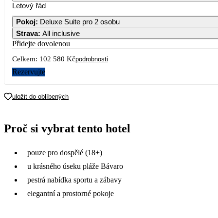
Letový řád
1
2
3
Pokoj
:
Deluxe Suite pro 2 osobu
Strava
:
All inclusive
5
6
7
8
9
10
Přidejte dovolenou
Celkem:
102 580 Kč
12
13
14
15
16
17
podrobnosti
Rezervujte
19
20
21
22
23
24
uložit do oblíbených
26
27
28
29
30
31
51 290
Proč si vybrat tento hotel
pouze pro dospělé (18+)
u krásného úseku pláže Bávaro
pestrá nabídka sportu a zábavy
elegantní a prostorné pokoje