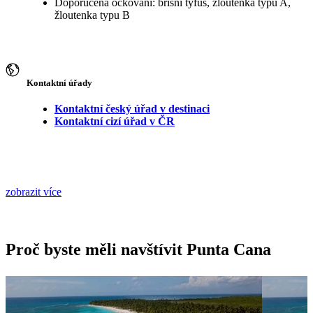
Doporučená očkování: břišní tyfus, žloutenka typu A,
žloutenka typu B
Kontaktní úřady
Kontaktní český úřad v destinaci
Kontaktní cizí úřad v ČR
zobrazit více
Proč byste měli navštívit Punta Cana