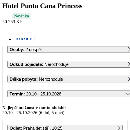
Hotel Punta Cana Princess
Novinka
50 259 Kč
Osoby
:
2 dospělí
Odkud pojedete
:
Nerozhoduje
Délka pobytu
:
Nerozhoduje
Termín
:
20.10 - 25.10.2026
Říjen 2026
Nejlepší možnost v tomto období:
20.10
-
25.10.2026
(6 dní, 5 nocí)
PO
ÚT
ST
ČT
PÁ
SO
NE
Odlet
:
Praha (letiště), 10:25