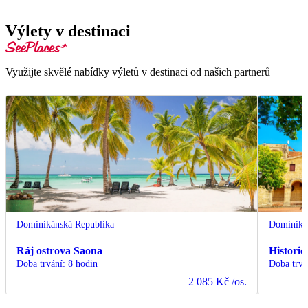
Výlety v destinaci
Využijte skvělé nabídky výletů v destinaci od našich partnerů
Dominikánská Republika
Dominiká
Ráj ostrova Saona
Histori
Doba trvání
:
8 hodin
Doba trvá
2 085 Kč
/os.