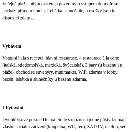
Veřejná pláž s bílým pískem a pozvolným vstupem do moře se
nachází přímo u hotelu. Lehátka, slunečníky a osušky jsou k
dispozici zdarma.
Vybavení
Vstupní hala s recepcí, hlavní restaurace, 4 restaurace à la carte
(italská, středomořská, mexická, švýcarská), 3 bary (u bazénu i u
pláže), obchod se suvenýry, minimarket, WiFi zdarma v lobby,
bazén; lehátka a slunečníky u bazénu zdarma.
Ubytování
Dvoulůžkové pokoje Deluxe Suite s možností jedné přistýlky mají
vlastní sociální zařízení (koupelna, WC, fén), SAT/TV, telefon, set