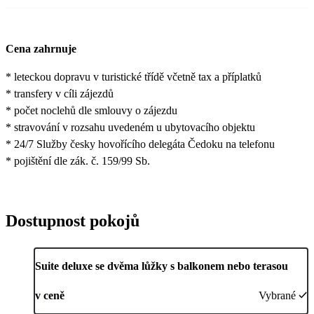
Cena zahrnuje
* leteckou dopravu v turistické třídě včetně tax a příplatků
* transfery v cíli zájezdů
* počet noclehů dle smlouvy o zájezdu
* stravování v rozsahu uvedeném u ubytovacího objektu
* 24/7 Služby česky hovořícího delegáta Čedoku na telefonu
* pojištění dle zák. č. 159/99 Sb.
Dostupnost pokojů
Suite deluxe se dvěma lůžky s balkonem nebo terasou
v ceně
Vybrané