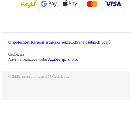
O společnosti
Kariéra
Partnerská sekce
Ochrana osobních údajů
Čedok a.s
Návrh a realizace webu
Axabee sp. z. o.o.
© 2026, cestovní kancelář Čedok a.s.