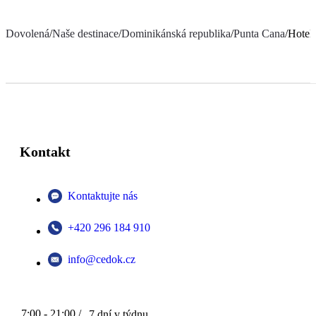
Dovolená
/
Naše destinace
/
Dominikánská republika
/
Punta Cana
/
Hotel
Kontakt
Kontaktujte nás
+420 296 184 910
info@cedok.cz
7:00 - 21:00 /
7 dní v týdnu