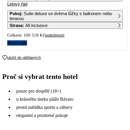
Letový řád
1
2
3
4
Pokoj
:
Suite deluxe se dvěma lůžky s balkonem nebo
terasou
5
6
7
8
9
10
11
Strava
:
All inclusive
51 849
Celkem:
100 518 Kč
podrobnosti
12
13
14
15
16
17
18
Rezervujte
19
20
21
22
23
24
25
50 259
54 379
uložit do oblíbených
26
27
28
29
30
31
Proč si vybrat tento hotel
pouze pro dospělé (18+)
u krásného úseku pláže Bávaro
pestrá nabídka sportu a zábavy
elegantní a prostorné pokoje