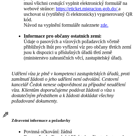
musí všichni cestující vyplnit elektronický formulář na
webové stránce:
https://eticket.migracion.gob.do/
a
uschovat si (vytištěný či elektronicky) vygenerovaný QR
kód.
Návod na vyplnění formuláře naleznete
zde.
Informace pro občany ostatních zemí:
Údaje o pasových a vízových požadavcích včetně
přibližných lhůt pro vyřízení víz pro občany třetích zemí
jsou k dispozici u příslušných úřadů třetí země
(ministerstvo zahraničních věcí, zastupitelský úřad).
Udělení víza je plně v kompetenci zastupitelských úřadů, proti
zamítnutí žádosti o jeho udělení není odvolání. Cestovní
kancelář Čedok nenese odpovědnost za případné neudělení
víza. Klientům doporučujeme podávat žádosti o víza s
dostatečným předstihem a k žádosti dokládat všechny
požadované dokumenty.
Zdravotní informace a požadavky
Povinná očkování: žádná