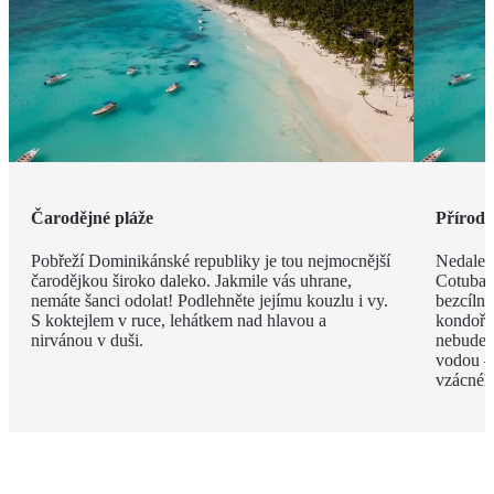
Čarodějné pláže
Příroda 
Pobřeží Dominikánské republiky je tou nejmocnější
Nedalek
čarodějkou široko daleko. Jakmile vás uhrane,
Cotubana
nemáte šanci odolat! Podlehněte jejímu kouzlu i vy.
bezcíln
S koktejlem v ruce, lehátkem nad hlavou a
kondoři,
nirvánou v duši.
nebudete
vodou –
vzácnéh