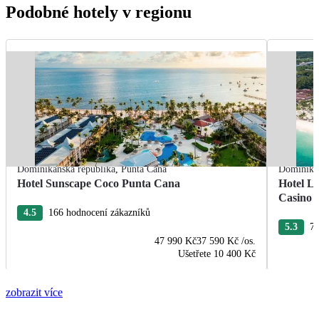
Podobné hotely v regionu
Dominikánská republika
,
Punta Cana
Dominikán
Hotel Sunscape Coco Punta Cana
Hotel L
Casino
4.5
166 hodnocení zákazníků
5.3
76
47 990 Kč
37 590 Kč
/os.
Ušetřete
10 400 Kč
zobrazit více