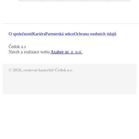
O společnosti
Kariéra
Partnerská sekce
Ochrana osobních údajů
Čedok a.s
Návrh a realizace webu
Axabee sp. z. o.o.
© 2026, cestovní kancelář Čedok a.s.