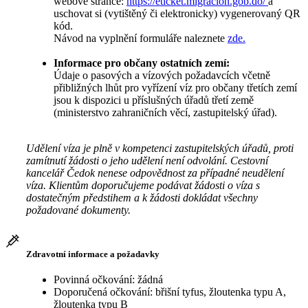
webové stránce:
https://eticket.migracion.gob.do/
a
uschovat si (vytištěný či elektronicky) vygenerovaný QR
kód.
Návod na vyplnění formuláře naleznete
zde.
Informace pro občany ostatních zemí:
Údaje o pasových a vízových požadavcích včetně
přibližných lhůt pro vyřízení víz pro občany třetích zemí
jsou k dispozici u příslušných úřadů třetí země
(ministerstvo zahraničních věcí, zastupitelský úřad).
Udělení víza je plně v kompetenci zastupitelských úřadů, proti
zamítnutí žádosti o jeho udělení není odvolání. Cestovní
kancelář Čedok nenese odpovědnost za případné neudělení
víza. Klientům doporučujeme podávat žádosti o víza s
dostatečným předstihem a k žádosti dokládat všechny
požadované dokumenty.
Zdravotní informace a požadavky
Povinná očkování: žádná
Doporučená očkování: břišní tyfus, žloutenka typu A,
žloutenka typu B