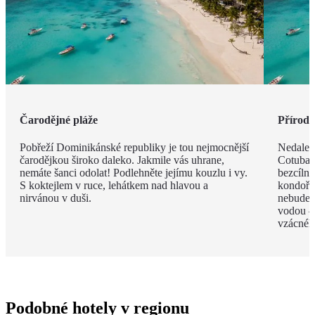
Čarodějné pláže
Příroda 
Pobřeží Dominikánské republiky je tou nejmocnější
Nedalek
čarodějkou široko daleko. Jakmile vás uhrane,
Cotubana
nemáte šanci odolat! Podlehněte jejímu kouzlu i vy.
bezcíln
S koktejlem v ruce, lehátkem nad hlavou a
kondoři,
nirvánou v duši.
nebudete
vodou –
vzácnéh
Podobné hotely v regionu