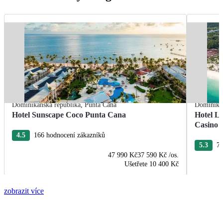
Dominikánská republika
,
Punta Cana
Dominikán
Hotel Sunscape Coco Punta Cana
Hotel L
Casino
4.5
166 hodnocení zákazníků
5.3
76
47 990 Kč
37 590 Kč
/os.
Ušetřete
10 400 Kč
zobrazit více