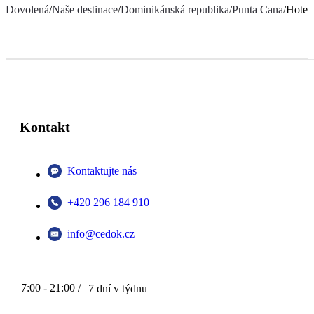
Dovolená
/
Naše destinace
/
Dominikánská republika
/
Punta Cana
/
Hotel 
Kontakt
Kontaktujte nás
+420 296 184 910
info@cedok.cz
7:00 - 21:00 /
7 dní v týdnu