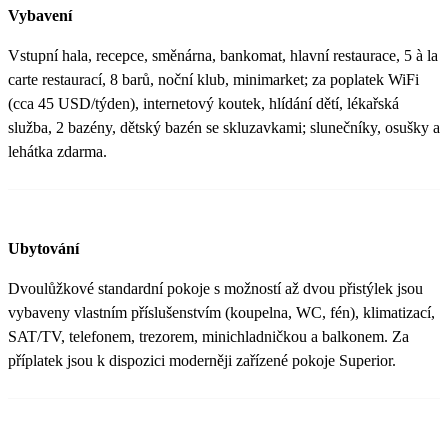
Vybavení
Vstupní hala, recepce, směnárna, bankomat, hlavní restaurace, 5 à la
carte restaurací, 8 barů, noční klub, minimarket; za poplatek WiFi
(cca 45 USD/týden), internetový koutek, hlídání dětí, lékařská
služba, 2 bazény, dětský bazén se skluzavkami; slunečníky, osušky a
lehátka zdarma.
Ubytování
Dvoulůžkové standardní pokoje s možností až dvou přistýlek jsou
vybaveny vlastním příslušenstvím (koupelna, WC, fén), klimatizací,
SAT/TV, telefonem, trezorem, minichladničkou a balkonem. Za
příplatek jsou k dispozici moderněji zařízené pokoje Superior.