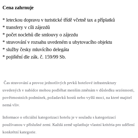
Cena zahrnuje
* leteckou dopravu v turistické třídě včetně tax a příplatků
* transfery v cíli zájezdů
* počet noclehů dle smlouvy o zájezdu
* stravování v rozsahu uvedeném u ubytovacího objektu
* služby česky mluvícího delegáta
* pojištění dle zák. č. 159/99 Sb.
Čas stravování a provoz jednotlivých prvků hotelové infrastruktury
uvedených v nabídce mohou podléhat menším změnám v důsledku sezónnosti,
povětrnostních podmínek, požadavků hostů nebo vyšší moci, na které majitel
nemá vliv.
Informace o oficiální kategorizaci hotelu je v souladu s kategorizací
používanou v příslušné zemi. Každá země uplatňuje vlastní kritéria pro udělení
konkrétní kategorie.