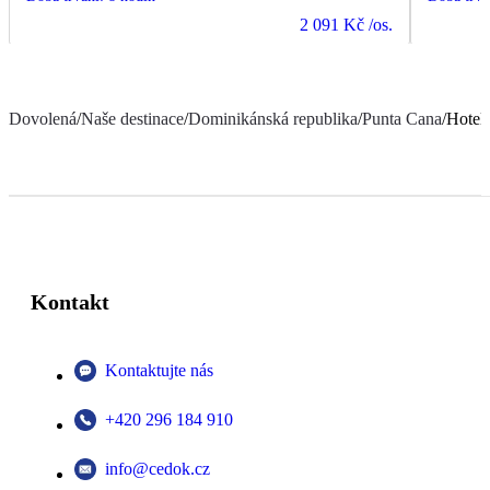
2 091 Kč
/os.
Dovolená
/
Naše destinace
/
Dominikánská republika
/
Punta Cana
/
Hotel
Kontakt
Kontaktujte nás
+420 296 184 910
info@cedok.cz