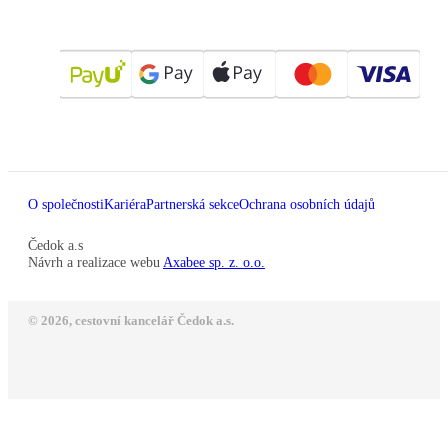
O společnosti
Kariéra
Partnerská sekce
Ochrana osobních údajů
Čedok a.s
Návrh a realizace webu
Axabee sp. z. o.o.
© 2026, cestovní kancelář Čedok a.s.