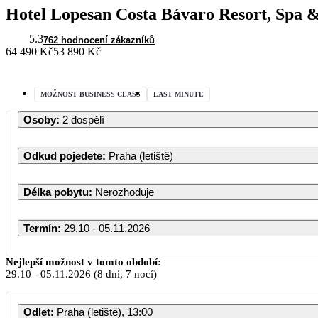
Hotel Lopesan Costa Bávaro Resort, Spa 
5.3
762 hodnocení zákazníků
64 490 Kč
53 890 Kč
MOŽNOST BUSINESS CLASS
LAST MINUTE
Osoby
:
2 dospělí
Odkud pojedete
:
Praha (letiště)
Délka pobytu
:
Nerozhoduje
Termín
:
29.10 - 05.11.2026
Nejlepší možnost v tomto období:
29.10
-
05.11.2026
(8 dní, 7 nocí)
Odlet
:
Praha (letiště), 13:00