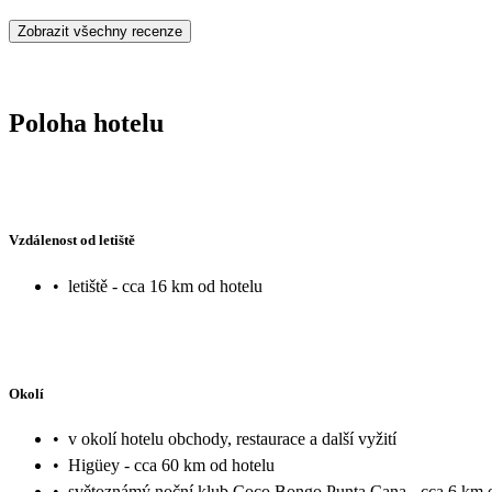
Zobrazit všechny recenze
Poloha hotelu
Vzdálenost od letiště
•
letiště - cca 16 km od hotelu
Okolí
•
v okolí hotelu obchody, restaurace a další vyžití
•
Higüey - cca 60 km od hotelu
•
světoznámý noční klub Coco Bongo Punta Cana - cca 6 km o