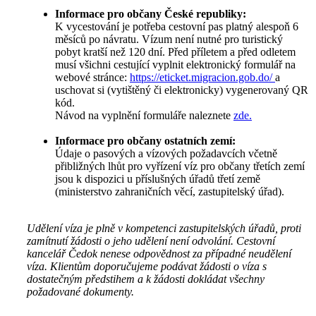
Informace pro občany České republiky:
K vycestování je potřeba cestovní pas platný alespoň 6
měsíců po návratu. Vízum není nutné pro turistický
pobyt kratší než 120 dní. Před příletem a před odletem
musí všichni cestující vyplnit elektronický formulář na
webové stránce:
https://eticket.migracion.gob.do/
a
uschovat si (vytištěný či elektronicky) vygenerovaný QR
kód.
Návod na vyplnění formuláře naleznete
zde.
Informace pro občany ostatních zemí:
Údaje o pasových a vízových požadavcích včetně
přibližných lhůt pro vyřízení víz pro občany třetích zemí
jsou k dispozici u příslušných úřadů třetí země
(ministerstvo zahraničních věcí, zastupitelský úřad).
Udělení víza je plně v kompetenci zastupitelských úřadů, proti
zamítnutí žádosti o jeho udělení není odvolání. Cestovní
kancelář Čedok nenese odpovědnost za případné neudělení
víza. Klientům doporučujeme podávat žádosti o víza s
dostatečným předstihem a k žádosti dokládat všechny
požadované dokumenty.