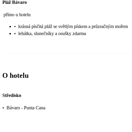
Pláž Bávaro
přímo u hotelu
•
krásná písčitá pláž se světlým pískem a průzračným mořem
•
lehátka, slunečníky a osušky zdarma
O hotelu
Středisko
•
Bávaro - Punta Cana