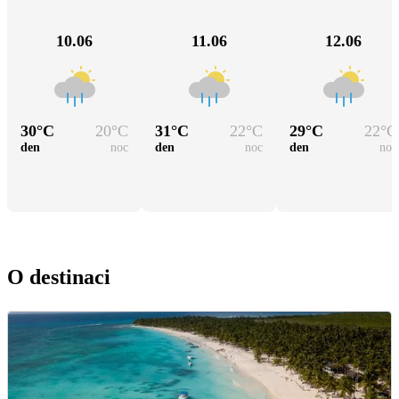
10.06
11.06
12.06
30
°C
20
°C
31
°C
22
°C
29
°C
22
°C
den
noc
den
noc
den
noc
O destinaci