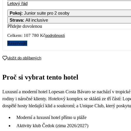
Letový řád
Pokoj
:
Junior suite pro 2 osoby
Strava
:
All inclusive
Přidejte dovolenou
Celkem:
107 780 Kč
podrobnosti
Rezervujte
uložit do oblíbených
Proč si vybrat tento hotel
Luxusní a moderní hotel Lopesan Costa Bávaro se nachází v tropické z
rodiny i náročné klienty. Hotelový komplex se skládá ze tří částí: 
dospělé hosty hledající klid a soukromí; a Unique Club, který poskyt
Moderní a luxusní hotel přímo u pláže
Aktivity klub Čedok (zima 2026/2027)