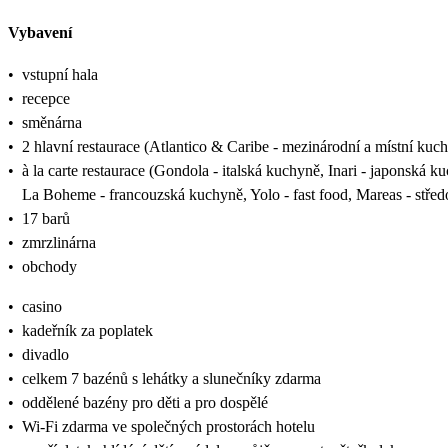
Vybavení
•
vstupní hala
•
recepce
•
směnárna
•
2 hlavní restaurace (Atlantico & Caribe - mezinárodní a místní kuc
•
à la carte restaurace (Gondola - italská kuchyně, Inari - japonská
La Boheme - francouzská kuchyně, Yolo - fast food, Mareas - stř
•
17 barů
•
zmrzlinárna
•
obchody
•
casino
•
kadeřník za poplatek
•
divadlo
•
celkem 7 bazénů s lehátky a slunečníky zdarma
•
oddělené bazény pro děti a pro dospělé
•
Wi-Fi zdarma ve společných prostorách hotelu