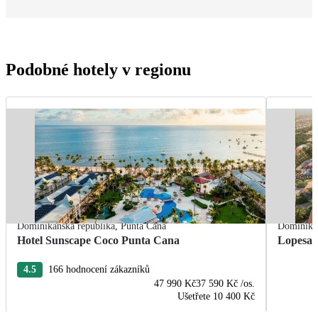
Podobné hotely v regionu
Dominikánská republika
,
Punta Cana
Dominikán
Hotel Sunscape Coco Punta Cana
Lopesan
4.5
166 hodnocení zákazníků
47 990 Kč
37 590 Kč
/os.
Ušetřete
10 400 Kč