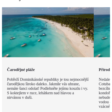
Čarodějné pláže
Příroda 
Pobřeží Dominikánské republiky je tou nejmocnější
Nedalek
čarodějkou široko daleko. Jakmile vás uhrane,
Cotubana
nemáte šanci odolat! Podlehněte jejímu kouzlu i vy.
bezcíln
S koktejlem v ruce, lehátkem nad hlavou a
kondoři,
nirvánou v duši.
nebudete
vodou –
vzácnéh