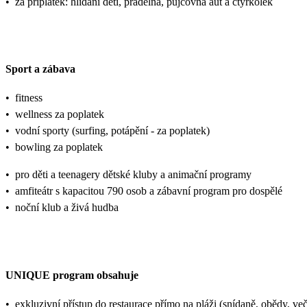
•
za příplatek: hlídání dětí, prádelna, půjčovna aut a čtyřkolek
Sport a zábava
•
fitness
•
wellness za poplatek
•
vodní sporty (surfing, potápění - za poplatek)
•
bowling za poplatek
•
pro děti a teenagery dětské kluby a animační programy
•
amfiteátr s kapacitou 790 osob a zábavní program pro dospělé
•
noční klub a živá hudba
UNIQUE program obsahuje
•
exkluzivní přístup do restaurace přímo na pláži (snídaně, obědy, več