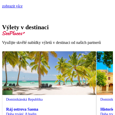
zobrazit více
Výlety v destinaci
Využijte skvělé nabídky výletů v destinaci od našich partnerů
Dominikánská Republika
Dominiká
Ráj ostrova Saona
Histori
Doba trvání
:
8 hodin
Doba trvá