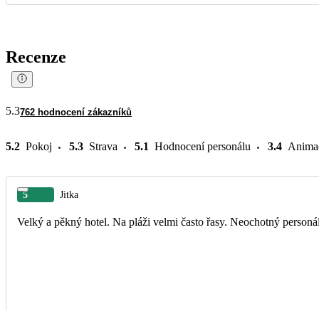
Recenze
5.3
762 hodnocení zákazníků
5.2
Pokoj
5.3
Strava
5.1
Hodnocení personálu
3.4
Anima
5
Jitka
Velký a pěkný hotel. Na pláži velmi často řasy. Neochotný person