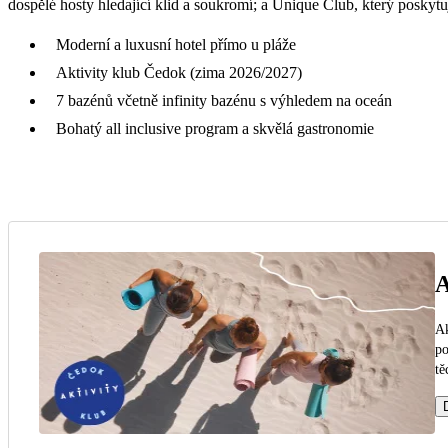
dospělé hosty hledající klid a soukromí; a Unique Club, který poskyt
Moderní a luxusní hotel přímo u pláže
Aktivity klub Čedok (zima 2026/2027)
7 bazénů včetně infinity bazénu s výhledem na oceán
Bohatý all inclusive program a skvělá gastronomie
A
Ak
po
tě