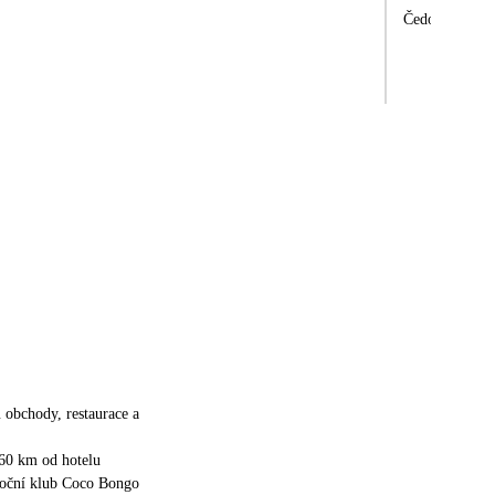
Čedoku za mil
u obchody, restaurace a
 60 km od hotelu
oční klub Coco Bongo