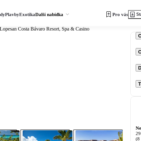
zdy
Plavby
Exotika
Další nabídka
Pro vás
St
 Lopesan Costa Bávaro Resort, Spa & Casino
O
D
T
Ne
29
(8