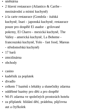
•
směnárna
•
2 hlavní restaurace (Atlantico & Caribe -
mezinárodní a místní kuchyně)
•
à la carte restaurace (Gondola - italská
kuchyně, Inari - japonská kuchyně, restaurace
pouze pro dospělé El asador - grilované
pokrmy, El Charro - mexická kuchyně, The
Valley - americká kuchyně, La Boheme -
francouzská kuchyně, Yolo - fast food, Mareas
- středomořská kuchyně)
•
17 barů
•
zmrzlinárna
•
obchody
•
casino
•
kadeřník za poplatek
•
divadlo
•
celkem 7 bazénů s lehátky a slunečníky zdarma
•
oddělené bazény pro děti a pro dospělé
•
Wi-Fi zdarma ve společných prostorách hotelu
•
za příplatek: hlídání dětí, prádelna, půjčovna
aut a čtyřkolek