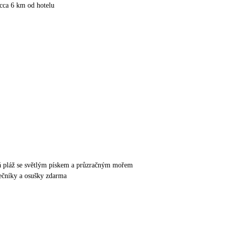
cca 6 km od hotelu
tá pláž se světlým pískem a průzračným mořem
nečníky a osušky zdarma