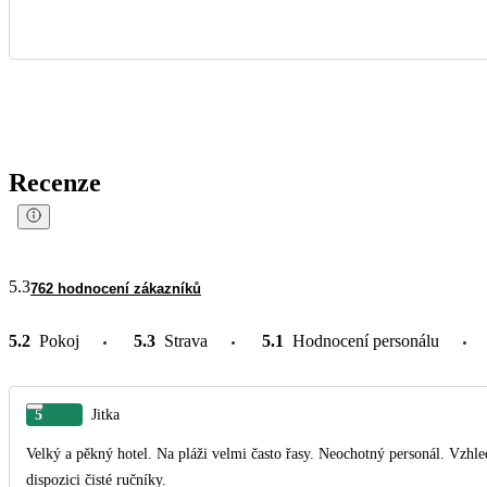
Recenze
5.3
762 hodnocení zákazníků
5.2
Pokoj
5.3
Strava
5.1
Hodnocení personálu
5
Jitka
Velký a pěkný hotel. Na pláži velmi často řasy. Neochotný personál. Vz
dispozici čisté ručníky.