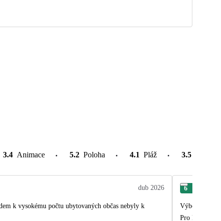
3.4
Animace
5.2
Poloha
4.1
Pláž
3.5
Atrakce
dub 2026
6
Mic
hledem k vysokému počtu ubytovaných občas nebyly k
Výborný odpoči
Pro lepší zážit