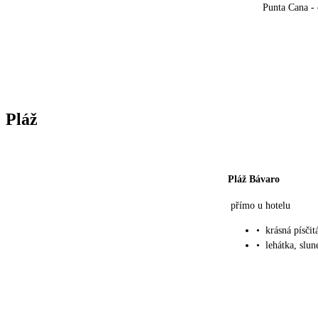
Punta Cana - 
Pláž
Pláž Bávaro
přímo u hotelu
•
krásná písči
•
lehátka, slu