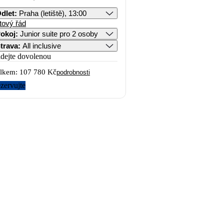
dlet
:
Praha (letiště), 13:00
tový řád
okoj
:
Junior suite pro 2 osoby
trava
:
All inclusive
idejte dovolenou
lkem:
107 780 Kč
podrobnosti
zervujte