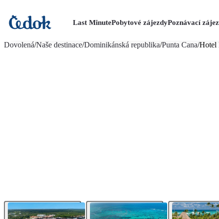
Last Minute
Pobytové zájezdy
Poznávací záje
více fotografií (45)
Dovolená
/
Naše destinace
/
Dominikánská republika
/
Punta Cana
/
Hotel