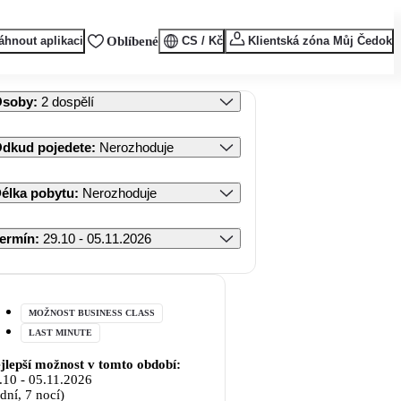
áhnout aplikaci
Oblíbené
CS / Kč
Klientská zóna Můj Čedok
Osoby
:
2 dospělí
dkud pojedete
:
Nerozhoduje
élka pobytu
:
Nerozhoduje
ermín
:
29.10 - 05.11.2026
MOŽNOST BUSINESS CLASS
LAST MINUTE
jlepší možnost v tomto období:
.10
-
05.11.2026
 dní, 7 nocí)