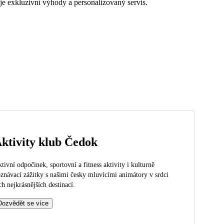
uje exkluzivní výhody a personalizovaný servis.
ktivity klub Čedok
tivní odpočinek, sportovní a fitness aktivity i kulturně
znávací zážitky s našimi česky mluvícími animátory v srdci
ch nejkrásnějších destinací.
Dozvědět se více