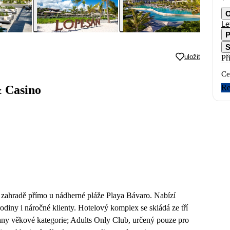
O
Le
P
S
uložit
Př
Ce
Re
& Casino
 zahradě přímo u nádherné pláže Playa Bávaro. Nabízí
 rodiny i náročné klienty. Hotelový komplex se skládá ze tří
hny věkové kategorie; Adults Only Club, určený pouze pro