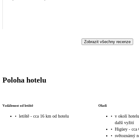
Zobrazit všechny recenze
Poloha hotelu
Vzdálenost od letiště
Okolí
•
letiště - cca 16 km od hotelu
•
v okolí hotel
další vyžití
•
Higüey - cca
•
světoznámý n