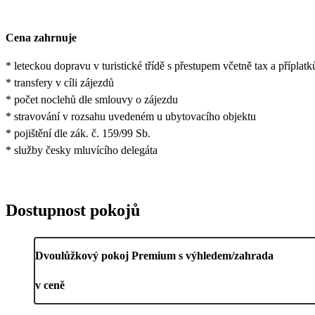
Cena zahrnuje
* leteckou dopravu v turistické třídě s přestupem včetně tax a příplatk
* transfery v cíli zájezdů
* počet noclehů dle smlouvy o zájezdu
* stravování v rozsahu uvedeném u ubytovacího objektu
* pojištění dle zák. č. 159/99 Sb.
* služby česky mluvícího delegáta
Dostupnost pokojů
Dvoulůžkový pokoj Premium s výhledem/zahrada
v ceně