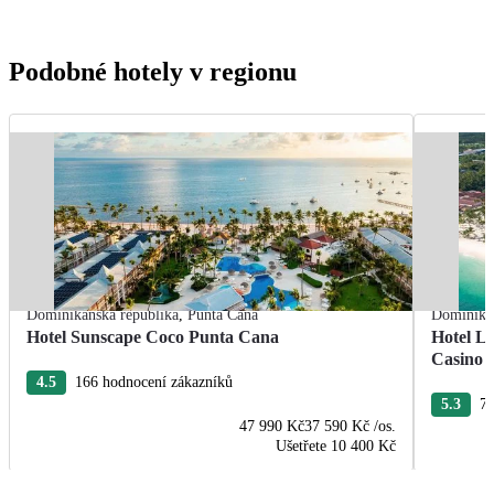
Podobné hotely v regionu
Dominikánská republika
,
Punta Cana
Dominikán
Hotel Sunscape Coco Punta Cana
Hotel L
Casino
4.5
166 hodnocení zákazníků
5.3
76
47 990 Kč
37 590 Kč
/os.
Ušetřete
10 400 Kč