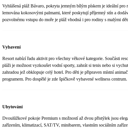
Vyhlášená pláž Bávaro, pokryta jemným bílým pískem je ideální pro re
lemována kokosovými palmami, které poskytují příjemný stín a dodáv
pozvolnému vstupu do moře je pláž vhodná i pro rodiny s malými dět
Vybavení
Resort nabízí řadu aktivit pro všechny věkové kategorie. Součásti reso
pláži je možnost vyzkoušet vodní sporty, zahrát si tenis nebo si vych
zahradou jež obklopuje celý hotel. Pro děti je připraven místní anima
programem. Pro dospělé je zde špičkově vybavené wellness centrum.
Ubytování
Dvoulůžkové pokoje Premium s možností až dvou přistýlek jsou ele
zařízením, klimatizací, SAT/TV, minibarem, vlastním sociálním zaří