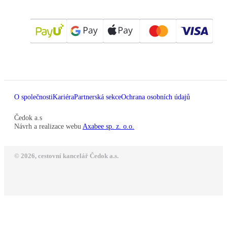
O společnosti
Kariéra
Partnerská sekce
Ochrana osobních údajů
Čedok a.s
Návrh a realizace webu
Axabee sp. z. o.o.
© 2026, cestovní kancelář Čedok a.s.