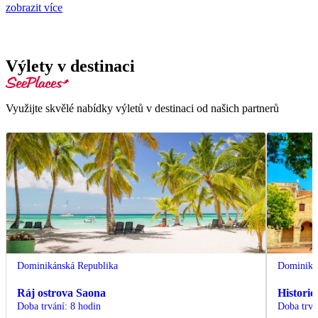
zobrazit více
Výlety v destinaci
Využijte skvělé nabídky výletů v destinaci od našich partnerů
Dominikánská Republika
Dominiká
Ráj ostrova Saona
Histori
Doba trvání
:
8 hodin
Doba trvá