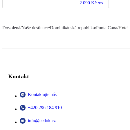
2 090 Kč
/os.
Dovolená
/
Naše destinace
/
Dominikánská republika
/
Punta Cana
/
Hotel
Kontakt
Kontaktujte nás
+420 296 184 910
info@cedok.cz