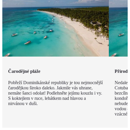
Čarodějné pláže
Příroda 
Pobřeží Dominikánské republiky je tou nejmocnější
Nedalek
čarodějkou široko daleko. Jakmile vás uhrane,
Cotubana
nemáte šanci odolat! Podlehněte jejímu kouzlu i vy.
bezcíln
S koktejlem v ruce, lehátkem nad hlavou a
kondoři,
nirvánou v duši.
nebudete
vodou –
vzácnéh