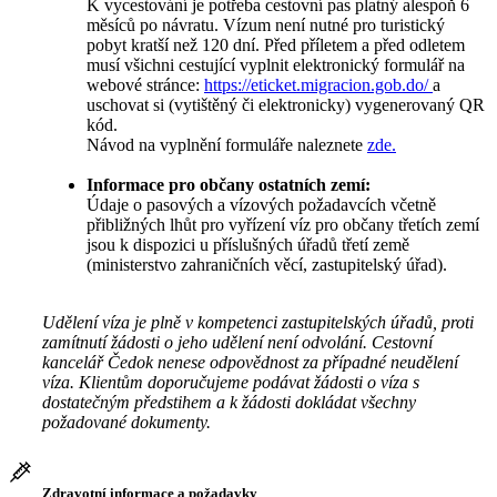
K vycestování je potřeba cestovní pas platný alespoň 6
měsíců po návratu. Vízum není nutné pro turistický
pobyt kratší než 120 dní. Před příletem a před odletem
musí všichni cestující vyplnit elektronický formulář na
webové stránce:
https://eticket.migracion.gob.do/
a
uschovat si (vytištěný či elektronicky) vygenerovaný QR
kód.
Návod na vyplnění formuláře naleznete
zde.
Informace pro občany ostatních zemí:
Údaje o pasových a vízových požadavcích včetně
přibližných lhůt pro vyřízení víz pro občany třetích zemí
jsou k dispozici u příslušných úřadů třetí země
(ministerstvo zahraničních věcí, zastupitelský úřad).
Udělení víza je plně v kompetenci zastupitelských úřadů, proti
zamítnutí žádosti o jeho udělení není odvolání. Cestovní
kancelář Čedok nenese odpovědnost za případné neudělení
víza. Klientům doporučujeme podávat žádosti o víza s
dostatečným předstihem a k žádosti dokládat všechny
požadované dokumenty.
Zdravotní informace a požadavky