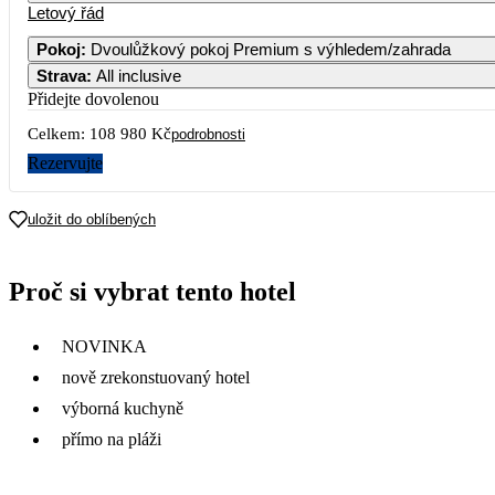
Letový řád
Pokoj
:
Dvoulůžkový pokoj Premium s výhledem/zahrada
Strava
:
All inclusive
2
3
4
5
6
7
54 390
Přidejte dovolenou
Celkem:
108 980 Kč
9
10
11
12
13
14
podrobnosti
54 490
Rezervujte
16
17
18
19
20
21
54 390
uložit do oblíbených
23
24
25
26
27
28
53 990
Proč si vybrat tento hotel
30
NOVINKA
nově zrekonstuovaný hotel
výborná kuchyně
přímo na pláži