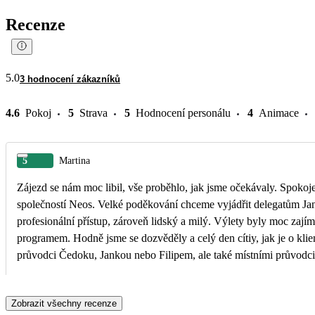
Recenze
5.0
3 hodnocení zákazníků
4.6
Pokoj
5
Strava
5
Hodnocení personálu
4
Animace
5
Martina
Zájezd se nám moc libil, vše proběhlo, jak jsme očekávaly. Spokojenost také s leteckou
společností Neos. Velké poděkování chceme vyjádřit delegatům Janě a Filipovi. Velice
profesionální přístup, zároveň lidský a milý. Výlety byly moc zajímavé, s bohatým
programem. Hodně jsme se dozvěděly a celý den cítiy, jak je o klienty pečováno. Jak
průvodci Čedoku, Jankou nebo Filipem, ale také místními průvodci. Velice dobrá
organizace. Děkujeme!
Zobrazit všechny recenze