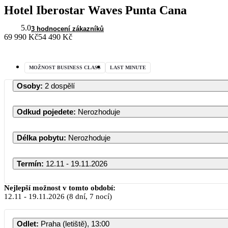
Hotel Iberostar Waves Punta Cana
5.0
3 hodnocení zákazníků
69 990 Kč
54 490 Kč
MOŽNOST BUSINESS CLASS
LAST MINUTE
Osoby
:
2 dospělí
Odkud pojedete
:
Nerozhoduje
Délka pobytu
:
Nerozhoduje
Termín
:
12.11 - 19.11.2026
Listopad 2026
Nejlepší možnost v tomto období:
12.11
-
19.11.2026
(8 dní, 7 nocí)
PO
ÚT
ST
ČT
PÁ
SO
Odlet
:
Praha (letiště), 13:00