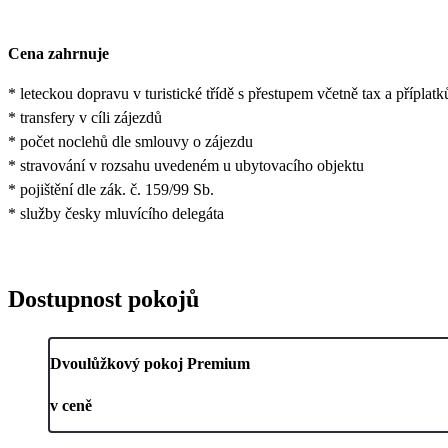
Cena zahrnuje
* leteckou dopravu v turistické třídě s přestupem včetně tax a příplatk
* transfery v cíli zájezdů
* počet noclehů dle smlouvy o zájezdu
* stravování v rozsahu uvedeném u ubytovacího objektu
* pojištění dle zák. č. 159/99 Sb.
* služby česky mluvícího delegáta
Dostupnost pokojů
Dvoulůžkový pokoj Premium
v ceně