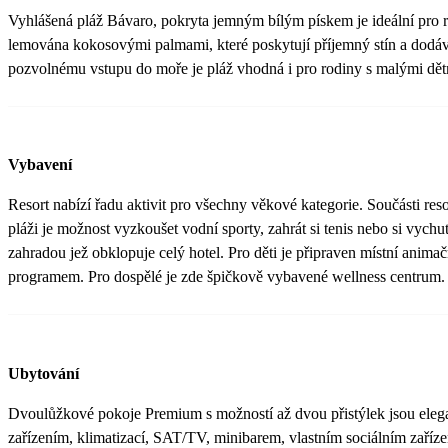
Vyhlášená pláž Bávaro, pokryta jemným bílým pískem je ideální pro re
lemována kokosovými palmami, které poskytují příjemný stín a dodáv
pozvolnému vstupu do moře je pláž vhodná i pro rodiny s malými dět
Vybavení
Resort nabízí řadu aktivit pro všechny věkové kategorie. Součásti reso
pláži je možnost vyzkoušet vodní sporty, zahrát si tenis nebo si vych
zahradou jež obklopuje celý hotel. Pro děti je připraven místní anima
programem. Pro dospělé je zde špičkově vybavené wellness centrum.
Ubytování
Dvoulůžkové pokoje Premium s možností až dvou přistýlek jsou ele
zařízením, klimatizací, SAT/TV, minibarem, vlastním sociálním zaří