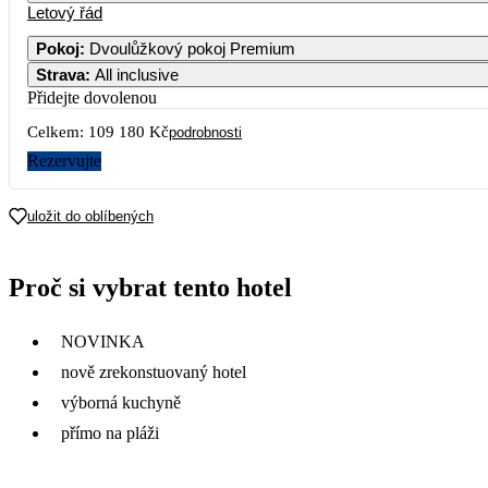
Letový řád
1
2
3
4
5
53 990
Pokoj
:
Dvoulůžkový pokoj Premium
Strava
:
All inclusive
7
8
9
10
11
12
54 390
Přidejte dovolenou
Celkem:
109 180 Kč
14
15
16
17
18
19
podrobnosti
54 590
Rezervujte
21
22
23
24
25
26
78 590
uložit do oblíbených
28
29
30
31
70 690
Proč si vybrat tento hotel
NOVINKA
nově zrekonstuovaný hotel
výborná kuchyně
přímo na pláži