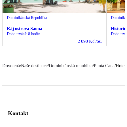
Dominikánská Republika
Dominiká
Ráj ostrova Saona
Histori
Doba trvání
:
8 hodin
Doba trvá
2 090 Kč
/os.
Dovolená
/
Naše destinace
/
Dominikánská republika
/
Punta Cana
/
Hotel
Kontakt