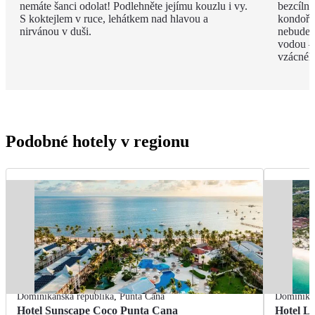
nemáte šanci odolat! Podlehněte jejímu kouzlu i vy.
bezcíln
S koktejlem v ruce, lehátkem nad hlavou a
kondoři,
nirvánou v duši.
nebudete
vodou –
vzácnéh
Podobné hotely v regionu
Dominikánská republika
,
Punta Cana
Dominikán
Hotel Sunscape Coco Punta Cana
Hotel L