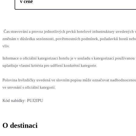
v ceně
Čas stravování a provoz jednotlivých prvků hotelové infrastruktury uvedenýc
změnám v důsledku sezónnosti, povětrnostních podmínek, požadavků hostů nebo 
vliv.
Informace o oficiální kategorizaci hotelu je v souladu s kategorizací používanou
uplatňuje vlastní kritéria pro udělení konkrétní kategorie.
Polovina hvězdičky uvedená ve slovním popisu může označovat nadhodnoceno
ve srovnání s oficiální kategorií.
Kód nabídky:
PUJ2IPU
O destinaci