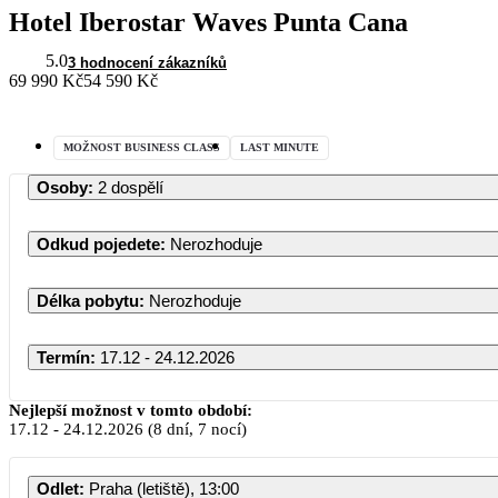
Hotel Iberostar Waves Punta Cana
5.0
3 hodnocení zákazníků
69 990 Kč
54 590 Kč
MOŽNOST BUSINESS CLASS
LAST MINUTE
Osoby
:
2 dospělí
Odkud pojedete
:
Nerozhoduje
Délka pobytu
:
Nerozhoduje
Termín
:
17.12 - 24.12.2026
Prosinec 2026
Nejlepší možnost v tomto období:
17.12
-
24.12.2026
(8 dní, 7 nocí)
PO
ÚT
ST
ČT
PÁ
SO
Odlet
:
Praha (letiště), 13:00