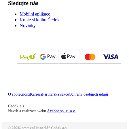
Sledujte nás
Mobilní aplikace
Kupte si knihu Čedok
Novinky
O společnosti
Kariéra
Partnerská sekce
Ochrana osobních údajů
Čedok a.s
Návrh a realizace webu
Axabee sp. z. o.o.
© 2026, cestovní kancelář Čedok a.s.