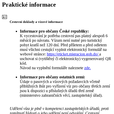
Praktické informace
Cestovní doklady a vízové informace
Informace pro občany České republiky:
K vycestování je potřeba cestovní pas platný alespoň 6
měsíců po návratu. Vízum není nutné pro turistický
pobyt kratší než 120 dní. Před příletem a před odletem
musí všichni cestující vyplnit elektronický formulář na
webové stránce:
https://eticket.migracion.gob.do/
a
uschovat si (vytištěný či elektronicky) vygenerovaný QR
kód.
Návod na vyplnění formuláře naleznete
zde.
Informace pro občany ostatních zemí:
Údaje o pasových a vízových požadavcích včetně
přibližných lhůt pro vyřízení víz pro občany třetích zemí
jsou k dispozici u příslušných úřadů třetí země
(ministerstvo zahraničních věcí, zastupitelský úřad).
Udělení víza je plně v kompetenci zastupitelských úřadů, proti
zamítnutí žádosti o jeho udělení není odvolání. Cestovní