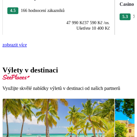
Casino
4.5
166 hodnocení zákazníků
5.3
76
47 990 Kč
37 590 Kč
/os.
Ušetřete
10 400 Kč
zobrazit více
Výlety v destinaci
Využijte skvělé nabídky výletů v destinaci od našich partnerů