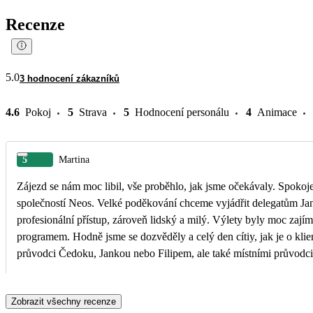
Recenze
5.0
3 hodnocení zákazníků
4.6
Pokoj
5
Strava
5
Hodnocení personálu
4
Animace
5
Martina
Zájezd se nám moc libil, vše proběhlo, jak jsme očekávaly. Spokojenost také s leteckou
společností Neos. Velké poděkování chceme vyjádřit delegatům Janě a Filipovi. Velice
profesionální přístup, zároveň lidský a milý. Výlety byly moc zajímavé, s bohatým
programem. Hodně jsme se dozvěděly a celý den cítiy, jak je o klienty pečováno. Jak
průvodci Čedoku, Jankou nebo Filipem, ale také místními průvodci. Velice dobrá
organizace. Děkujeme!
Zobrazit všechny recenze