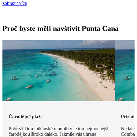
zobrazit více
Proč byste měli navštívit Punta Cana
Čarodějné pláže
Příroda 
Pobřeží Dominikánské republiky je tou nejmocnější
Nedalek
čarodějkou široko daleko. Jakmile vás uhrane,
Cotubana