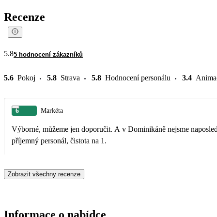
Recenze
5.8
5 hodnocení zákazníků
5.6
Pokoj
5.8
Strava
5.8
Hodnocení personálu
3.4
Anima
6
Markéta
Výborné, můžeme jen doporučit. A v Dominikáně nejsme naposled. 
příjemný personál, čistota na 1.
Zobrazit všechny recenze
Informace o nabídce