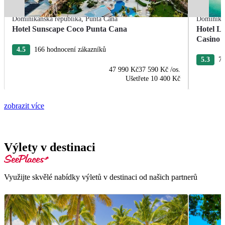
Dominikánská republika
,
Punta Cana
Dominikán
Hotel Sunscape Coco Punta Cana
Hotel L
Casino
4.5
166 hodnocení zákazníků
5.3
76
47 990 Kč
37 590 Kč
/os.
Ušetřete
10 400 Kč
zobrazit více
Výlety v destinaci
Využijte skvělé nabídky výletů v destinaci od našich partnerů