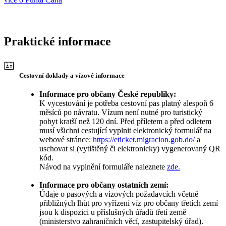
Praktické informace
Cestovní doklady a vízové informace
Informace pro občany České republiky:
K vycestování je potřeba cestovní pas platný alespoň 6
měsíců po návratu. Vízum není nutné pro turistický
pobyt kratší než 120 dní. Před příletem a před odletem
musí všichni cestující vyplnit elektronický formulář na
webové stránce:
https://eticket.migracion.gob.do/
a
uschovat si (vytištěný či elektronicky) vygenerovaný QR
kód.
Návod na vyplnění formuláře naleznete
zde.
Informace pro občany ostatních zemí:
Údaje o pasových a vízových požadavcích včetně
přibližných lhůt pro vyřízení víz pro občany třetích zemí
jsou k dispozici u příslušných úřadů třetí země
(ministerstvo zahraničních věcí, zastupitelský úřad).