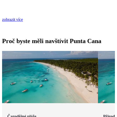
zobrazit více
Proč byste měli navštívit Punta Cana
Čarodějné pláže
Příroda 