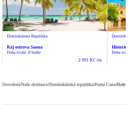
Dominikánská Republika
Dominiká
Ráj ostrova Saona
Histori
Doba trvání
:
8 hodin
Doba trvá
2 091 Kč
/os.
Dovolená
/
Naše destinace
/
Dominikánská republika
/
Punta Cana
/
Hotel 