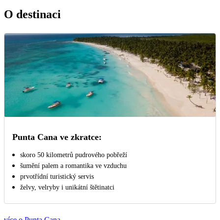
O destinaci
Punta Cana ve zkratce:
skoro 50 kilometrů pudrového pobřeží
šumění palem a romantika ve vzduchu
prvotřídní turistický servis
želvy, velryby i unikátní štětinatci
více o Punta Cana