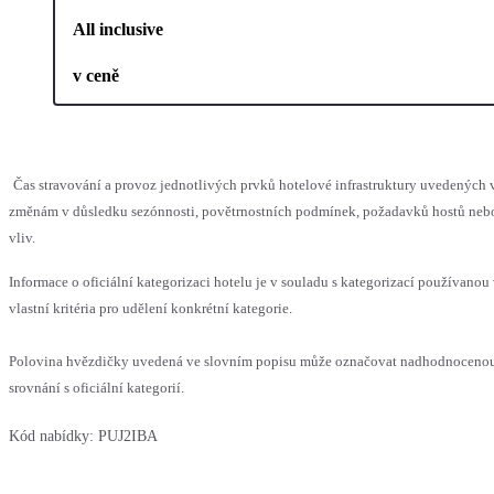
All inclusive
v ceně
Čas stravování a provoz jednotlivých prvků hotelové infrastruktury uvedenýc
změnám v důsledku sezónnosti, povětrnostních podmínek, požadavků hostů nebo 
vliv.
Informace o oficiální kategorizaci hotelu je v souladu s kategorizací používanou
vlastní kritéria pro udělení konkrétní kategorie.
Polovina hvězdičky uvedená ve slovním popisu může označovat nadhodnoceno
srovnání s oficiální kategorií.
Kód nabídky:
PUJ2IBA