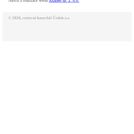
Návrh a realizace webu
Axabee sp. z. o.o.
© 2026, cestovní kancelář Čedok a.s.