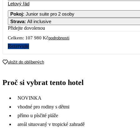
Letový řád
1
2
3
4
5
56 990
Pokoj
:
Junior suite pro 2 osoby
Strava
:
All inclusive
7
8
9
10
11
12
53 990
Přidejte dovolenou
Celkem:
107 980 Kč
14
15
16
17
18
19
podrobnosti
59 190
Rezervujte
21
22
23
24
25
26
88 590
uložit do oblíbených
28
29
30
31
79 290
Proč si vybrat tento hotel
NOVINKA
vhodné pro rodiny s dětmi
přímo u písčité pláže
areál situovaný v tropické zahradě