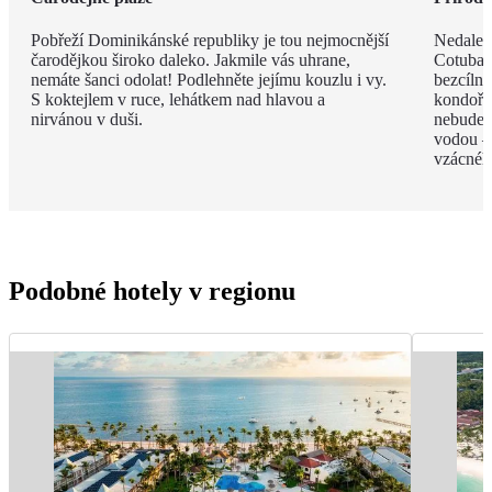
Pobřeží Dominikánské republiky je tou nejmocnější
Nedalek
čarodějkou široko daleko. Jakmile vás uhrane,
Cotubana
nemáte šanci odolat! Podlehněte jejímu kouzlu i vy.
bezcíln
S koktejlem v ruce, lehátkem nad hlavou a
kondoři,
nirvánou v duši.
nebudete
vodou –
vzácnéh
Podobné hotely v regionu