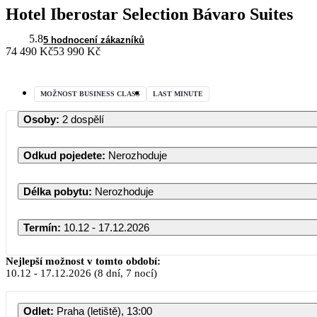
Hotel Iberostar Selection Bávaro Suites
5.8
5 hodnocení zákazníků
74 490 Kč
53 990 Kč
MOŽNOST BUSINESS CLASS
LAST MINUTE
Osoby
:
2 dospělí
Odkud pojedete
:
Nerozhoduje
Délka pobytu
:
Nerozhoduje
Termín
:
10.12 - 17.12.2026
Prosinec 2026
Nejlepší možnost v tomto období:
10.12
-
17.12.2026
(8 dní, 7 nocí)
PO
ÚT
ST
ČT
PÁ
SO
Odlet
:
Praha (letiště), 13:00