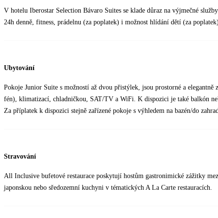
V hotelu Iberostar Selection Bávaro Suites se klade důraz na výjmečné služb
24h denně, fitness, prádelnu (za poplatek) i možnost hlídání dětí (za poplatek
Ubytování
Pokoje Junior Suite s možností až dvou přistýlek, jsou prostorné a elegantně
fén), klimatizací, chladničkou, SAT/TV a WiFi. K dispozici je také balkón ne
Za příplatek k dispozici stejně zařízené pokoje s výhledem na bazén/do zahrad
Stravování
All Inclusive bufetové restaurace poskytují hostům gastronimické zážitky 
japonskou nebo sředozemní kuchyni v tématických A La Carte restauracích.