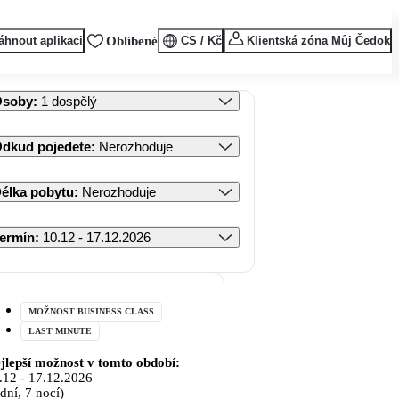
áhnout aplikaci
Oblíbené
CS / Kč
Klientská zóna Můj Čedok
Osoby
:
1 dospělý
dkud pojedete
:
Nerozhoduje
élka pobytu
:
Nerozhoduje
ermín
:
10.12 - 17.12.2026
MOŽNOST BUSINESS CLASS
LAST MINUTE
jlepší možnost v tomto období:
.12
-
17.12.2026
 dní, 7 nocí)