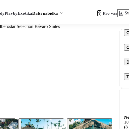
zdy
Plavby
Exotika
Další nabídka
Pro vás
St
Iberostar Selection Bávaro Suites
O
D
T
Ne
10
(8