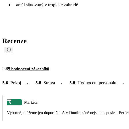
areál situovaný v tropické zahradě
Recenze
5.8
5 hodnocení zákazníků
5.6
Pokoj
5.8
Strava
5.8
Hodnocení personálu
6
Markéta
Výborné, můžeme jen doporučit. A v Dominikáně nejsme naposled. Perfektní