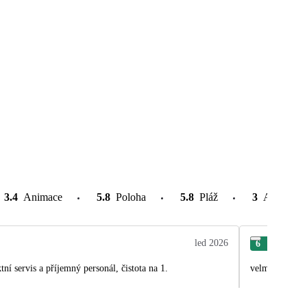
3.4
Animace
5.8
Poloha
5.8
Pláž
3
Atrakce v
led 2026
6
Jiří
 servis a příjemný personál, čistota na 1.
velmi dobrá p