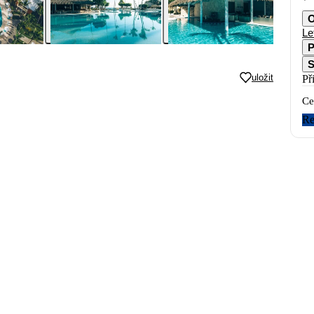
O
Le
P
S
uložit
Př
Ce
Re