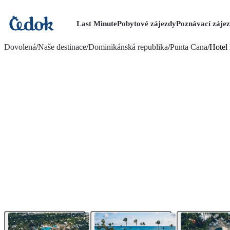
Last Minute
Pobytové zájezdy
Poznávací záje
více fotografií (16)
Dovolená
/
Naše destinace
/
Dominikánská republika
/
Punta Cana
/
Hotel 