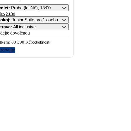
dlet
:
Praha (letiště), 13:00
tový řád
okoj
:
Junior Suite pro 1 osobu
trava
:
All inclusive
idejte dovolenou
lkem:
80 390 Kč
podrobnosti
zervujte