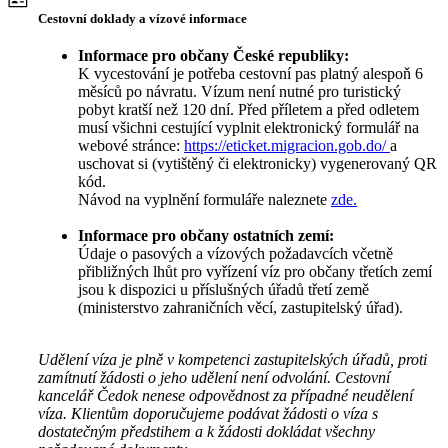
Cestovní doklady a vízové informace
Informace pro občany České republiky:
K vycestování je potřeba cestovní pas platný alespoň 6
měsíců po návratu. Vízum není nutné pro turistický
pobyt kratší než 120 dní. Před příletem a před odletem
musí všichni cestující vyplnit elektronický formulář na
webové stránce:
https://eticket.migracion.gob.do/
a
uschovat si (vytištěný či elektronicky) vygenerovaný QR
kód.
Návod na vyplnění formuláře naleznete
zde.
Informace pro občany ostatních zemí:
Údaje o pasových a vízových požadavcích včetně
přibližných lhůt pro vyřízení víz pro občany třetích zemí
jsou k dispozici u příslušných úřadů třetí země
(ministerstvo zahraničních věcí, zastupitelský úřad).
Udělení víza je plně v kompetenci zastupitelských úřadů, proti
zamítnutí žádosti o jeho udělení není odvolání. Cestovní
kancelář Čedok nenese odpovědnost za případné neudělení
víza. Klientům doporučujeme podávat žádosti o víza s
dostatečným předstihem a k žádosti dokládat všechny