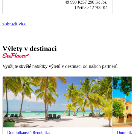
49 990 Kč
37 290 Kč
/os.
Ušetřete
12 700 Kč
zobrazit více
Výlety v destinaci
Využijte skvělé nabídky výletů v destinaci od našich partnerů
Dominikánská Republika
Dominiká