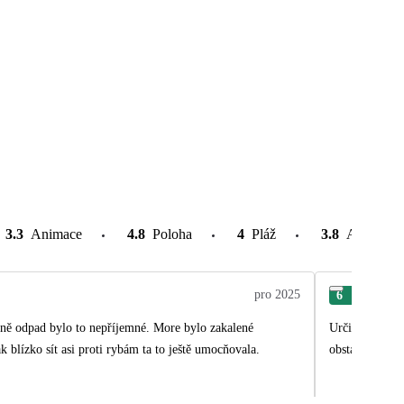
3.3
Animace
4.8
Poloha
4
Pláž
3.8
Atrakce v
pro 2025
6
Ivet
elně odpad bylo to nepříjemné. More bylo zakalené
Určitě bych se
 blízko sít asi proti rybám ta to ještě umocňovala.
obstarali sami