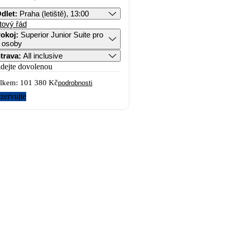
dlet
:
Praha (letiště), 13:00
tový řád
okoj
:
Superior Junior Suite pro
 osoby
trava
:
All inclusive
idejte dovolenou
lkem:
101 380 Kč
podrobnosti
zervujte