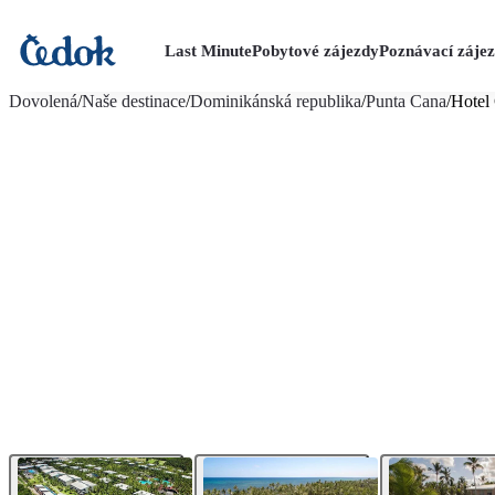
Last Minute
Pobytové zájezdy
Poznávací záje
více fotografií (29)
Dovolená
/
Naše destinace
/
Dominikánská republika
/
Punta Cana
/
Hotel