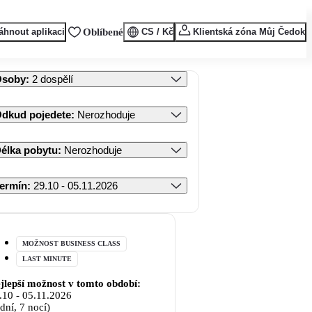
áhnout aplikaci
Oblíbené
CS / Kč
Klientská zóna Můj Čedok
Osoby
:
2 dospělí
dkud pojedete
:
Nerozhoduje
élka pobytu
:
Nerozhoduje
ermín
:
29.10 - 05.11.2026
MOŽNOST BUSINESS CLASS
LAST MINUTE
jlepší možnost v tomto období:
.10
-
05.11.2026
 dní, 7 nocí)