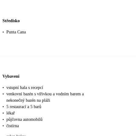
Středisko
•
Punta Cana
Vybaveni
•
vstupní hala s recepcí
•
venkovní bazén s vířivkou a vodním barem a
nekonečný bazén na pláži
•
5 restaurací a 5 barů
•
lékař
•
půjčovna automobilů
•
čistírna