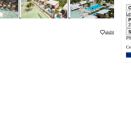
O
Le
P
2
S
uložit
Př
Ce
Re