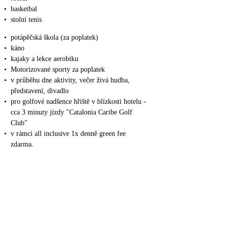
•
basketbal
•
stolní tenis
•
potápěčská škola (za poplatek)
•
káno
•
kajaky a lekce aerobiku
•
Motorizované sporty za poplatek
•
v průběhu dne aktivity, večer živá hudba,
představení, divadlo
•
pro golfové nadšence hřiště v blízkosti hotelu -
cca 3 minuty jízdy "Catalonia Caribe Golf
Club"
•
v rámci all inclusive 1x denně green fee
zdarma.