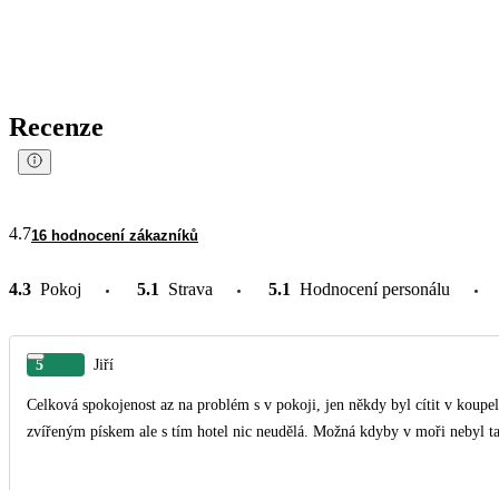
Recenze
4.7
16 hodnocení zákazníků
4.3
Pokoj
5.1
Strava
5.1
Hodnocení personálu
5
Jiří
Celková spokojenost az na problém s v pokoji, jen někdy byl cítit v koup
zvířeným pískem ale s tím hotel nic neudělá. Možná kdyby v moři nebyl tak