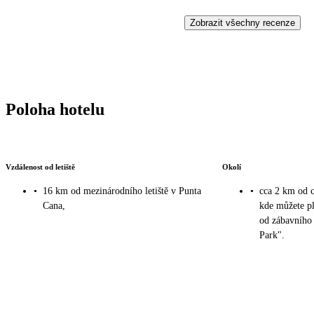
Zobrazit všechny recenze
Poloha hotelu
Vzdálenost od letiště
Okolí
•
16 km od mezinárodního letiště v Punta
•
cca 2 km od 
Cana,
kde můžete pl
od zábavního
Park".