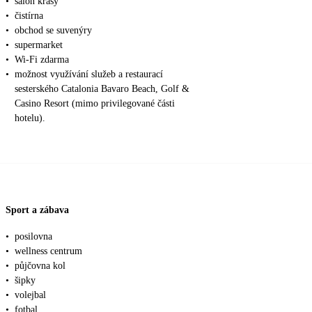
•
salon krásy
•
čistírna
•
obchod se suvenýry
•
supermarket
•
Wi-Fi zdarma
•
možnost využívání služeb a restaurací
sesterského Catalonia Bavaro Beach, Golf &
Casino Resort (mimo privilegované části
hotelu).
Sport a zábava
•
posilovna
•
wellness centrum
•
půjčovna kol
•
šipky
•
volejbal
•
fotbal