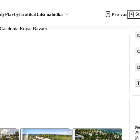
zdy
Plavby
Exotika
Další nabídka
Pro vás
St
 Catalonia Royal Bavaro
O
D
T
Ne
29
(8