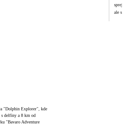
spreje nebylo mož
ale s tím jsme
a "Dolphin Explorer", kde
 s delfíny a 8 km od
rku "Bavaro Adventure