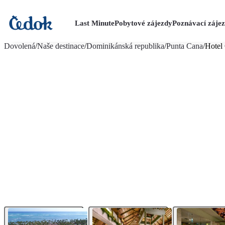
Last Minute
Pobytové zájezdy
Poznávací záje
více fotografií (67)
Dovolená
/
Naše destinace
/
Dominikánská republika
/
Punta Cana
/
Hotel