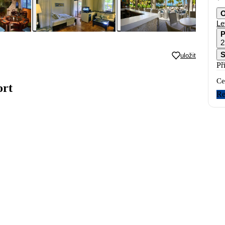
O
Le
P
2
S
uložit
Př
Ce
ort
Re