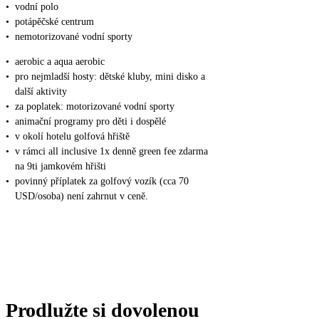
•
vodní polo
•
potápěčské centrum
•
nemotorizované vodní sporty
•
aerobic a aqua aerobic
•
pro nejmladší hosty: dětské kluby, mini disko a
další aktivity
•
za poplatek: motorizované vodní sporty
•
animační programy pro děti i dospělé
•
v okolí hotelu golfová hřiště
•
v rámci all inclusive 1x denně green fee zdarma
na 9ti jamkovém hřišti
•
povinný příplatek za golfový vozík (cca 70
USD/osoba) není zahrnut v ceně.
Prodlužte si dovolenou