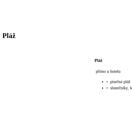
Pláž
Pláž
přímo u hotelu
•
písečná pláž
•
slunečníky, 