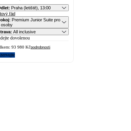
dlet
:
Praha (letiště), 13:00
tový řád
okoj
:
Premium Junior Suite pro
 osoby
trava
:
All inclusive
idejte dovolenou
lkem:
93 980 Kč
podrobnosti
zervujte