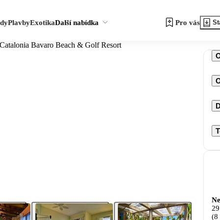
zdy
Plavby
Exotika
Další nabídka
Pro vás
St
 Catalonia Bavaro Beach & Golf Resort
O
D
T
Ne
29
(8