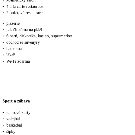
•
kosmetický salon
•
4 á la carte restaurace
•
2 bufetové restaurace
•
pizzerie
•
palačinkárna na pláži
•
6 barů, diskotéka, kasino, supermarket
•
obchod se suvenýry
•
bankomat
•
lékař
•
Wi-Fi zdarma
Sport a zábava
•
tenisové kurty
•
volejbal
•
basketbal
•
šipky