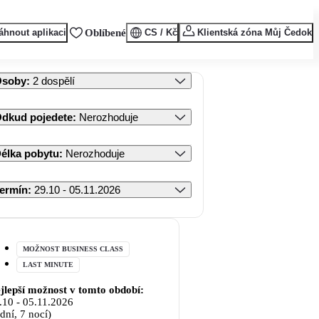
áhnout aplikaci
Oblíbené
CS / Kč
Klientská zóna Můj Čedok
Osoby
:
2 dospělí
dkud pojedete
:
Nerozhoduje
élka pobytu
:
Nerozhoduje
ermín
:
29.10 - 05.11.2026
MOŽNOST BUSINESS CLASS
LAST MINUTE
jlepší možnost v tomto období:
.10
-
05.11.2026
 dní, 7 nocí)