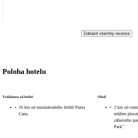
Zobrazit všechny recenze
Poloha hotelu
Vzdálenost od letiště
Okolí
•
16 km od mezinárodního letiště Punta
•
2 km od centr
Cana,
můžete plavat
zábavního pa
Park".