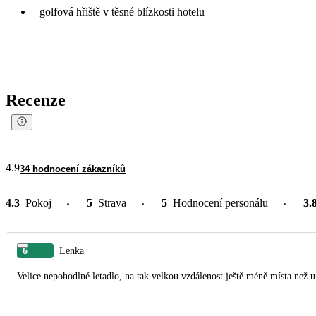
golfová hřiště v těsné blízkosti hotelu
Recenze
4.9
34 hodnocení zákazníků
4.3
Pokoj
5
Strava
5
Hodnocení personálu
3.
6
Lenka
Velice nepohodlné letadlo, na tak velkou vzdálenost ještě méně místa než 