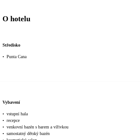
O hotelu
Středisko
•
Punta Cana
Vybavení
•
vstupní hala
•
recepce
•
venkovní bazén s barem a vířivkou
•
samostatný dětský bazén