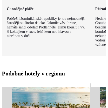
Čarodějné pláže
Příroda 
Pobřeží Dominikánské republiky je tou nejmocnější
Nedalek
čarodějkou široko daleko. Jakmile vás uhrane,
Cotubana
nemáte šanci odolat! Podlehněte jejímu kouzlu i vy.
bezcíln
S koktejlem v ruce, lehátkem nad hlavou a
kondoři,
nirvánou v duši.
nebudete
vodou –
vzácnéh
Podobné hotely v regionu