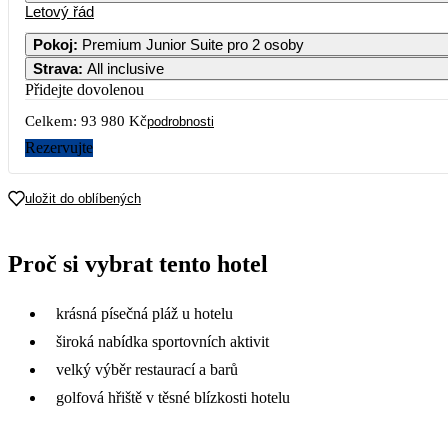
Letový řád
Pokoj
:
Premium Junior Suite pro 2 osoby
Strava
:
All inclusive
Přidejte dovolenou
Celkem:
93 980 Kč
podrobnosti
Rezervujte
uložit do oblíbených
Proč si vybrat tento hotel
krásná písečná pláž u hotelu
široká nabídka sportovních aktivit
velký výběr restaurací a barů
golfová hřiště v těsné blízkosti hotelu