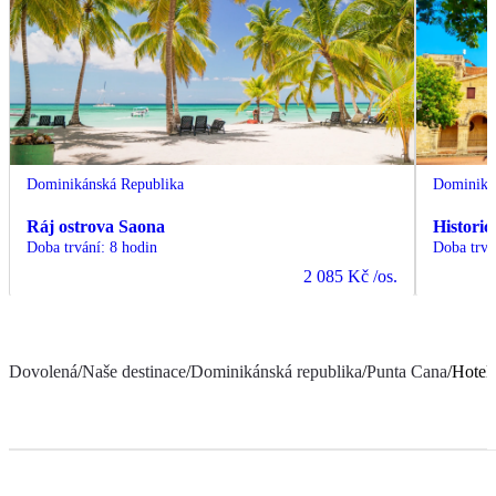
Dominikánská Republika
Dominiká
Ráj ostrova Saona
Histori
Doba trvání
:
8 hodin
Doba trvá
2 085 Kč
/os.
Dovolená
/
Naše destinace
/
Dominikánská republika
/
Punta Cana
/
Hotel