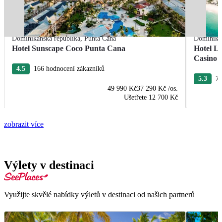
Dominikánská republika
,
Punta Cana
Dominikán
Hotel Sunscape Coco Punta Cana
Hotel L
Casino
4.5
166 hodnocení zákazníků
5.3
76
49 990 Kč
37 290 Kč
/os.
Ušetřete
12 700 Kč
zobrazit více
Výlety v destinaci
Využijte skvělé nabídky výletů v destinaci od našich partnerů