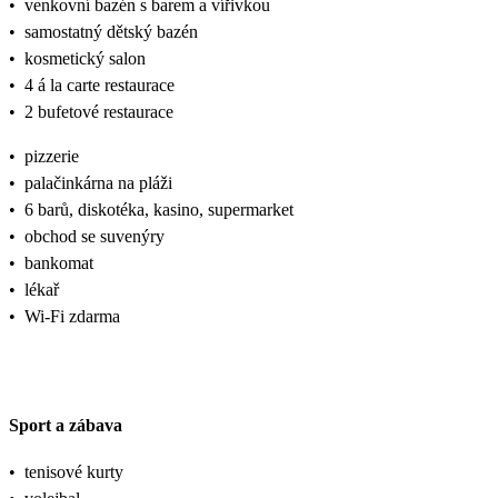
•
venkovní bazén s barem a vířivkou
•
samostatný dětský bazén
•
kosmetický salon
•
4 á la carte restaurace
•
2 bufetové restaurace
•
pizzerie
•
palačinkárna na pláži
•
6 barů, diskotéka, kasino, supermarket
•
obchod se suvenýry
•
bankomat
•
lékař
•
Wi-Fi zdarma
Sport a zábava
•
tenisové kurty