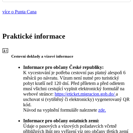
více o Punta Cana
Praktické informace
Cestovní doklady a vízové informace
Informace pro občany České republiky:
K vycestování je potřeba cestovní pas platný alespoň 6
měsíců po návratu. Vízum není nutné pro turistický
pobyt kratší než 120 dní. Před příletem a před odletem
musí všichni cestující vyplnit elektronický formulář na
webové stránce:
https://eticket.migracion.gob.do/
a
uschovat si (vytištěný či elektronicky) vygenerovaný QR
kód.
Návod na vyplnění formuláře naleznete
zde.
Informace pro občany ostatních zemí:
Údaje o pasových a vízových požadavcích včetně
přibližných lhůt pro vyřízení víz pro občany třetích zemí