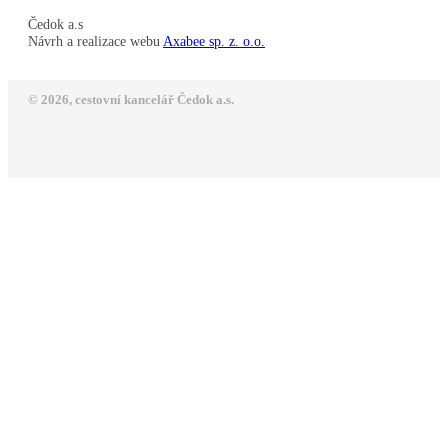
Čedok a.s
Návrh a realizace webu
Axabee sp. z. o.o.
© 2026, cestovní kancelář Čedok a.s.