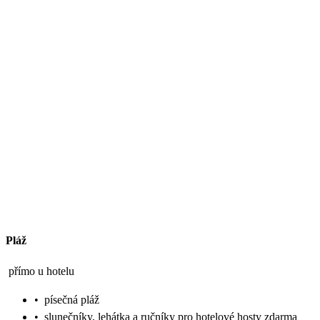
Pláž
přímo u hotelu
•
písečná pláž
•
slunečníky, lehátka a ručníky pro hotelové hosty zdarma