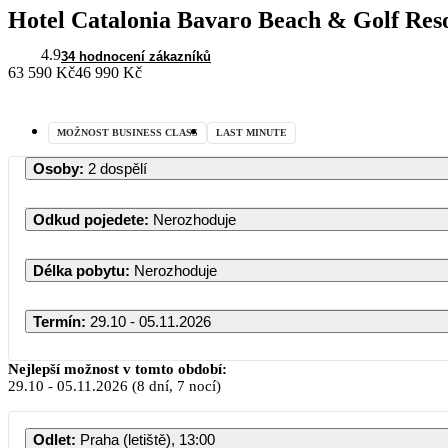
Hotel Catalonia Bavaro Beach & Golf Res
4.9
34 hodnocení zákazníků
63 590 Kč
46 990 Kč
MOŽNOST BUSINESS CLASS
LAST MINUTE
Osoby
:
2 dospělí
Odkud pojedete
:
Nerozhoduje
Délka pobytu
:
Nerozhoduje
Termín
:
29.10 - 05.11.2026
Nejlepší možnost v tomto období:
29.10
-
05.11.2026
(8 dní, 7 nocí)
Odlet
:
Praha (letiště), 13:00