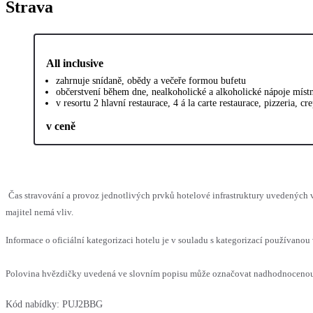
Strava
All inclusive
zahrnuje snídaně, obědy a večeře formou bufetu
občerstvení během dne, nealkoholické a alkoholické nápoje míst
v resortu 2 hlavní restaurace, 4 á la carte restaurace, pizzeria, cr
v ceně
Čas stravování a provoz jednotlivých prvků hotelové infrastruktury uvedenýc
majitel nemá vliv.
Informace o oficiální kategorizaci hotelu je v souladu s kategorizací používanou 
Polovina hvězdičky uvedená ve slovním popisu může označovat nadhodnocenou n
Kód nabídky:
PUJ2BBG