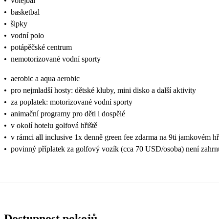
•
volejbal
•
basketbal
•
šipky
•
vodní polo
•
potápěčské centrum
•
nemotorizované vodní sporty
•
aerobic a aqua aerobic
•
pro nejmladší hosty: dětské kluby, mini disko a další aktivity
•
za poplatek: motorizované vodní sporty
•
animační programy pro děti i dospělé
•
v okolí hotelu golfová hřiště
•
v rámci all inclusive 1x denně green fee zdarma na 9ti jamkovém hři
•
povinný příplatek za golfový vozík (cca 70 USD/osoba) není zahrn
Dostupnost pokojů