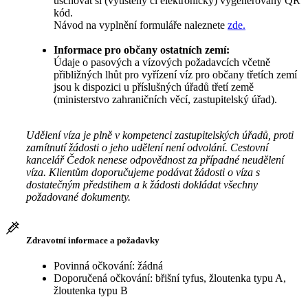
uschovat si (vytištěný či elektronicky) vygenerovaný QR
kód.
Návod na vyplnění formuláře naleznete
zde.
Informace pro občany ostatních zemí:
Údaje o pasových a vízových požadavcích včetně
přibližných lhůt pro vyřízení víz pro občany třetích zemí
jsou k dispozici u příslušných úřadů třetí země
(ministerstvo zahraničních věcí, zastupitelský úřad).
Udělení víza je plně v kompetenci zastupitelských úřadů, proti
zamítnutí žádosti o jeho udělení není odvolání. Cestovní
kancelář Čedok nenese odpovědnost za případné neudělení
víza. Klientům doporučujeme podávat žádosti o víza s
dostatečným předstihem a k žádosti dokládat všechny
požadované dokumenty.
Zdravotní informace a požadavky
Povinná očkování: žádná
Doporučená očkování: břišní tyfus, žloutenka typu A,
žloutenka typu B