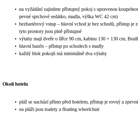
•
na vyžádání zajistíme přístupný pokoj s upravenou koupelnou 
pevné sprchové sedátko, madla, výška WC 42 cm)
•
bezbariérový vstup – hlavní vchod je bez schodů, přístup je z
tyto prostory jsou plně přístupné
•
výtahy mají dveře o šířce 90 cm, kabinu 130 × 130 cm, Braill
•
hlavní bazén – přístup po schodech s madly
•
každý blok pokojů má minimálně dva výtahy
Okolí hotelu
•
pláž se nachází přímo před hotelem, přístup je rovný a zpevn
•
na pláži jsou toalety a floating wheelchair