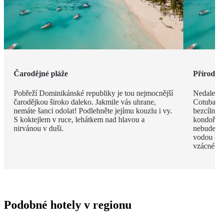
Čarodějné pláže
Příroda 
Pobřeží Dominikánské republiky je tou nejmocnější
Nedalek
čarodějkou široko daleko. Jakmile vás uhrane,
Cotubana
nemáte šanci odolat! Podlehněte jejímu kouzlu i vy.
bezcíln
S koktejlem v ruce, lehátkem nad hlavou a
kondoři,
nirvánou v duši.
nebudete
vodou –
vzácnéh
Podobné hotely v regionu