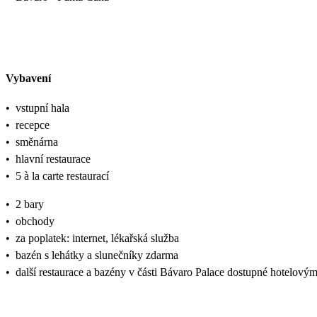
Vybavení
•
vstupní hala
•
recepce
•
směnárna
•
hlavní restaurace
•
5 à la carte restaurací
•
2 bary
•
obchody
•
za poplatek: internet, lékařská služba
•
bazén s lehátky a slunečníky zdarma
•
další restaurace a bazény v části Bávaro Palace dostupné hotelový