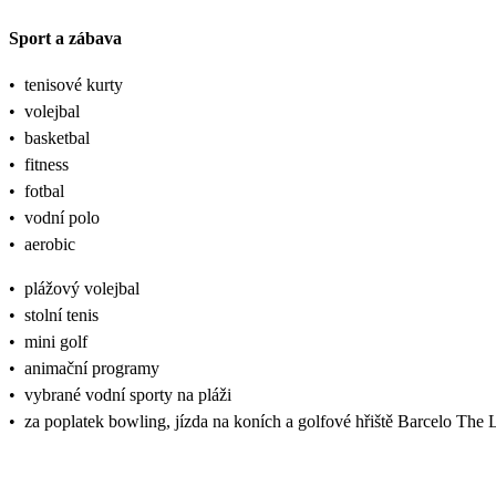
Sport a zábava
•
tenisové kurty
•
volejbal
•
basketbal
•
fitness
•
fotbal
•
vodní polo
•
aerobic
•
plážový volejbal
•
stolní tenis
•
mini golf
•
animační programy
•
vybrané vodní sporty na pláži
•
za poplatek bowling, jízda na koních a golfové hřiště Barcelo The 