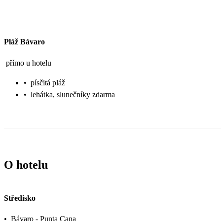
Pláž Bávaro
přímo u hotelu
•
písčitá pláž
•
lehátka, slunečníky zdarma
O hotelu
Středisko
•
Bávaro - Punta Cana