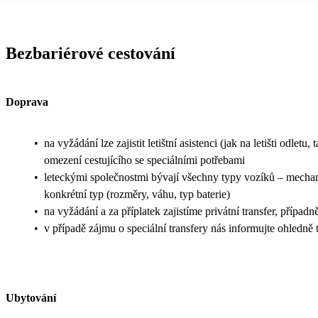
Bezbariérové cestování
Doprava
•
na vyžádání lze zajistit letištní asistenci (jak na letišti odle
omezení cestujícího se speciálními potřebami
•
leteckými společnostmi bývají všechny typy vozíků – mechanic
konkrétní typ (rozměry, váhu, typ baterie)
•
na vyžádání a za příplatek zajistíme privátní transfer, případ
•
v případě zájmu o speciální transfery nás informujte ohledn
Ubytování