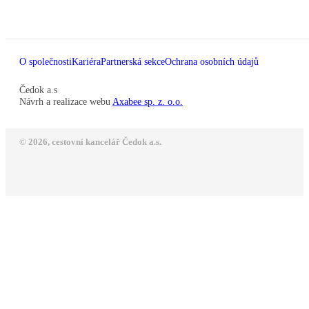
O společnosti
Kariéra
Partnerská sekce
Ochrana osobních údajů
Čedok a.s
Návrh a realizace webu
Axabee sp. z. o.o.
© 2026, cestovní kancelář Čedok a.s.