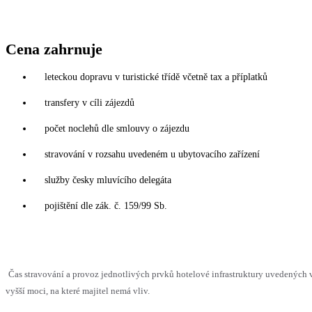
Cena zahrnuje
leteckou dopravu v turistické třídě včetně tax a příplatků
transfery v cíli zájezdů
počet noclehů dle smlouvy o zájezdu
stravování v rozsahu uvedeném u ubytovacího zařízení
služby česky mluvícího delegáta
pojištění dle zák. č. 159/99 Sb.
Čas stravování a provoz jednotlivých prvků hotelové infrastruktury uvedenýc
vyšší moci, na které majitel nemá vliv.