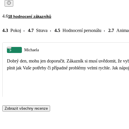
4.6
18 hodnocení zákazníků
4.3
Pokoj
4.7
Strava
4.5
Hodnocení personálu
2.7
Anima
5
Michaela
Dobrý den, mohu jen doporučit. Zákazník si musí uvědomit, že vybavení pokoje je již staré odpovídá fotkám, ale čisté a funkční. Personál milý a nápomocný
plnit jak Vaše potřeby či případné problémy velmi rychle. Jak nápoj
Zobrazit všechny recenze