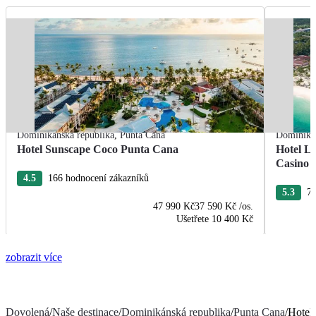
Dominikánská republika
,
Punta Cana
Dominikán
Hotel Sunscape Coco Punta Cana
Hotel L
Casino
4.5
166 hodnocení zákazníků
5.3
76
47 990 Kč
37 590 Kč
/os.
Ušetřete
10 400 Kč
zobrazit více
Dovolená
/
Naše destinace
/
Dominikánská republika
/
Punta Cana
/
Hotel