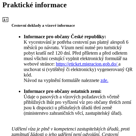
Praktické informace
Cestovní doklady a vízové informace
Informace pro občany České republiky:
K vycestování je potřeba cestovní pas platný alespoň 6
měsíců po návratu. Vízum není nutné pro turistický
pobyt kratší než 120 dní. Před příletem a před odletem
musí všichni cestující vyplnit elektronický formulář na
webové stránce:
https://eticket.migracion.gob.do/
a
uschovat si (vytištěný či elektronicky) vygenerovaný QR
kód.
Návod na vyplnění formuláře naleznete
zde.
Informace pro občany ostatních zemí:
Údaje o pasových a vízových požadavcích včetně
přibližných lhůt pro vyřízení víz pro občany třetích zemí
jsou k dispozici u příslušných úřadů třetí země
(ministerstvo zahraničních věcí, zastupitelský úřad).
Udělení víza je plně v kompetenci zastupitelských úřadů, proti
zamítnutí žádosti o jeho udělení není odvolání. Cestovní