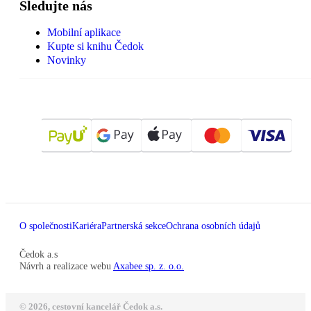
Sledujte nás
Mobilní aplikace
Kupte si knihu Čedok
Novinky
O společnosti
Kariéra
Partnerská sekce
Ochrana osobních údajů
Čedok a.s
Návrh a realizace webu
Axabee sp. z. o.o.
© 2026, cestovní kancelář Čedok a.s.