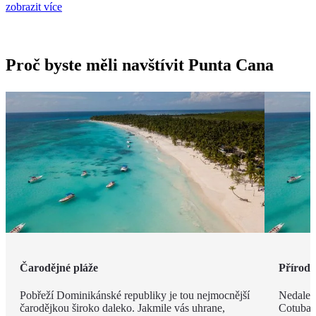
zobrazit více
Proč byste měli navštívit Punta Cana
Čarodějné pláže
Příroda 
Pobřeží Dominikánské republiky je tou nejmocnější
Nedalek
čarodějkou široko daleko. Jakmile vás uhrane,
Cotubana