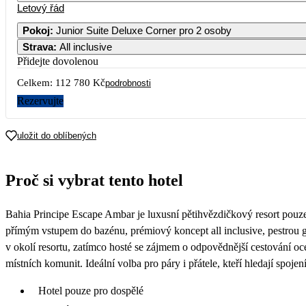
Letový řád
Pokoj
:
Junior Suite Deluxe Corner pro 2 osoby
Strava
:
All inclusive
Přidejte dovolenou
Celkem:
112 780 Kč
podrobnosti
Rezervujte
uložit do oblíbených
Proč si vybrat tento hotel
Bahia Principe Escape Ambar je luxusní pětihvězdičkový resort pouz
přímým vstupem do bazénu, prémiový koncept all inclusive, pestrou gas
v okolí resortu, zatímco hosté se zájmem o odpovědnější cestování oc
místních komunit. Ideální volba pro páry i přátele, kteří hledají spoj
Hotel pouze pro dospělé