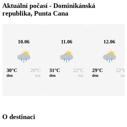
Aktuální počasí - Dominikánská
republika, Punta Cana
10.06
11.06
12.06
30
°C
20
°C
31
°C
22
°C
29
°C
22
°C
den
noc
den
noc
den
noc
O destinaci