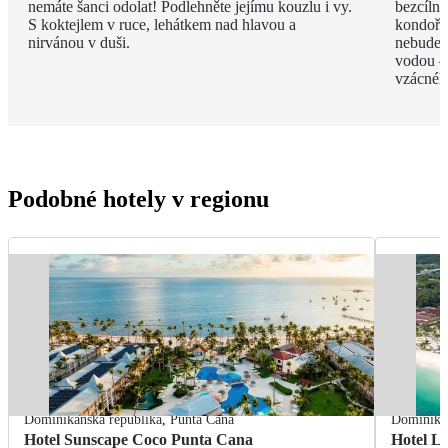
nemáte šanci odolat! Podlehněte jejímu kouzlu i vy.
bezcíln
S koktejlem v ruce, lehátkem nad hlavou a
kondoři,
nirvánou v duši.
nebudete
vodou –
vzácnéh
Podobné hotely v regionu
Dominikánská republika
,
Punta Cana
Dominikán
Hotel Sunscape Coco Punta Cana
Hotel L