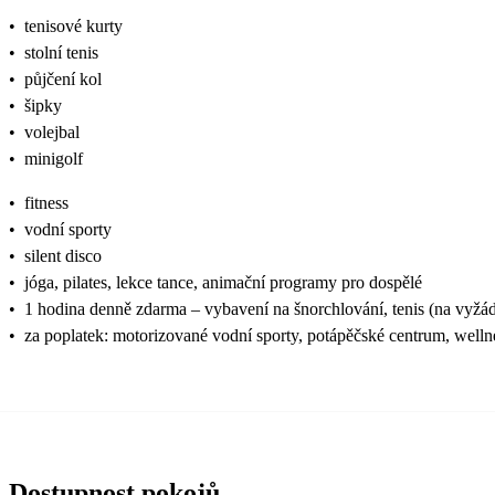
•
tenisové kurty
•
stolní tenis
•
půjčení kol
•
šipky
•
volejbal
•
minigolf
•
fitness
•
vodní sporty
•
silent disco
•
jóga, pilates, lekce tance, animační programy pro dospělé
•
1 hodina denně zdarma – vybavení na šnorchlování, tenis (na vyžád
•
za poplatek: motorizované vodní sporty, potápěčské centrum, welln
Dostupnost pokojů