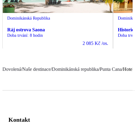
Dominikánská Republika
Dominiká
Ráj ostrova Saona
Histori
Doba trvání
:
8 hodin
Doba trvá
2 085 Kč
/os.
Dovolená
/
Naše destinace
/
Dominikánská republika
/
Punta Cana
/
Hotel
Kontakt