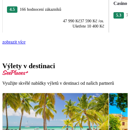
Casino
4.5
166 hodnocení zákazníků
5.3
76
47 990 Kč
37 590 Kč
/os.
Ušetřete
10 400 Kč
zobrazit více
Výlety v destinaci
Využijte skvělé nabídky výletů v destinaci od našich partnerů