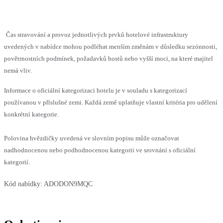
Čas stravování a provoz jednotlivých prvků hotelové infrastruktury
uvedených v nabídce mohou podléhat menším změnám v důsledku sezónnosti,
povětrnostních podmínek, požadavků hostů nebo vyšší moci, na které majitel
nemá vliv.
Informace o oficiální kategorizaci hotelu je v souladu s kategorizací
používanou v příslušné zemi. Každá země uplatňuje vlastní kritéria pro udělení
konkrétní kategorie.
Polovina hvězdičky uvedená ve slovním popisu může označovat
nadhodnocenou nebo podhodnocenou kategorii ve srovnání s oficiální
kategorií.
Kód nabídky:
ADODON9MQC