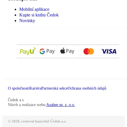
Mobilní aplikace
Kupte si knihu Čedok
Novinky
O společnosti
Kariéra
Partnerská sekce
Ochrana osobních údajů
Čedok a.s
Návrh a realizace webu
Axabee sp. z. o.o.
© 2026, cestovní kancelář Čedok a.s.