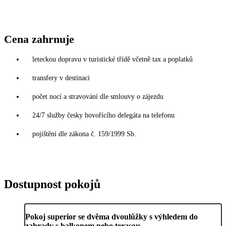
Cena zahrnuje
leteckou dopravu v turistické třídě včetně tax a poplatků
transfery v destinaci
počet nocí a stravování dle smlouvy o zájezdu
24/7 služby česky hovořícího delegáta na telefonu
pojištění dle zákona č. 159/1999 Sb.
Dostupnost pokojů
Pokoj superior se dvěma dvoulůžky s výhledem do
zahrady s balkonem nebo terasou