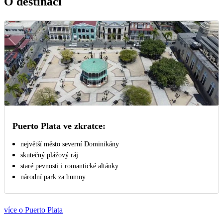
O destinaci
Puerto Plata ve zkratce:
největší město severní Dominikány
skutečný plážový ráj
staré pevnosti i romantické altánky
národní park za humny
více o Puerto Plata