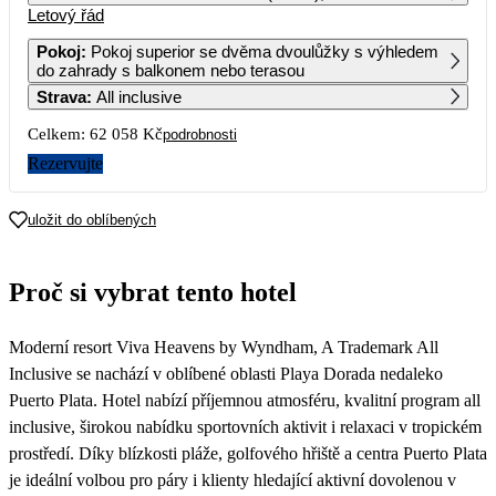
Letový řád
1
2
3
4
5
6
35 749
36 209
Pokoj
:
Pokoj superior se dvěma dvoulůžky s výhledem
do zahrady s balkonem nebo terasou
7
8
9
10
11
12
13
Strava
:
All inclusive
31 029
35 109
Celkem:
62 058 Kč
podrobnosti
14
15
16
17
18
19
20
29 909
37 059
Rezervujte
21
22
23
24
25
26
27
31 029
36 209
uložit do oblíbených
28
29
30
31 879
Proč si vybrat tento hotel
Moderní resort Viva Heavens by Wyndham, A Trademark All
Inclusive se nachází v oblíbené oblasti Playa Dorada nedaleko
Puerto Plata. Hotel nabízí příjemnou atmosféru, kvalitní program all
inclusive, širokou nabídku sportovních aktivit i relaxaci v tropickém
prostředí. Díky blízkosti pláže, golfového hřiště a centra Puerto Plata
je ideální volbou pro páry i klienty hledající aktivní dovolenou v