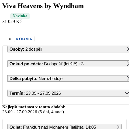
Viva Heavens by Wyndham
Novinka
31 029 Kč
Osoby
:
2 dospělí
Odkud pojedete
:
Budapešť (letiště)
+3
Délka pobytu
:
Nerozhoduje
Termín
:
23.09 - 27.09.2026
Září 2026
Nejlepší možnost v tomto období:
23.09
-
27.09.2026
(5 dní, 4 noci)
PO
ÚT
ST
ČT
PÁ
SO
NE
Odlet
:
Frankfurt nad Mohanem (letiště), 14:05