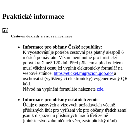
Praktické informace
Cestovní doklady a vízové informace
Informace pro občany České republiky:
K vycestování je potřeba cestovní pas platný alespoň 6
měsíců po návratu. Vízum není nutné pro turistický
pobyt kratší než 120 dní. Před příletem a před odletem
musí všichni cestující vyplnit elektronický formulář na
webové stránce:
https://eticket.migracion.gob.do/
a
uschovat si (vytištěný či elektronicky) vygenerovaný QR
kód.
Návod na vyplnění formuláře naleznete
zde.
Informace pro občany ostatních zemí:
Údaje o pasových a vízových požadavcích včetně
přibližných lhůt pro vyřízení víz pro občany třetích zemí
jsou k dispozici u příslušných úřadů třetí země
(ministerstvo zahraničních věcí, zastupitelský úřad).