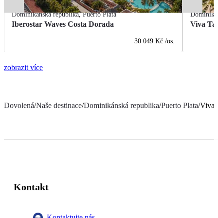
Dominikánská republika
,
Puerto Plata
Dominikán
Iberostar Waves Costa Dorada
Viva Ta
30 049 Kč
/os.
zobrazit více
Dovolená
/
Naše destinace
/
Dominikánská republika
/
Puerto Plata
/
Viva
Kontakt
Kontaktujte nás