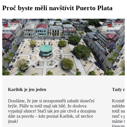
Proč byste měli navštívit Puerto Plata
Karibik je jen jeden
Tady n
Doufáme, že jste si nezapomněli zabalit sluneční
Kromě fa
brýle. Pláže tu totiž mají tak bílé, že doslova
nabídnou
vypalují sítnice! Stačí tak jen pár chvil a dozajista
totiž n
dáte za pravdu – kdo poznal Karibik, už nechce
ranč s 
jinak!
máme taj
klenotni