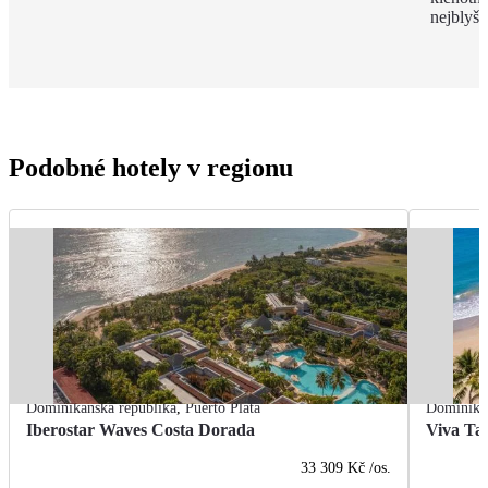
nejblyšt
Podobné hotely v regionu
Dominikánská republika
,
Puerto Plata
Dominikán
Iberostar Waves Costa Dorada
Viva Ta
33 309 Kč
/os.