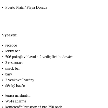
•
Puerto Plata / Playa Dorada
Vybavení
•
recepce
•
lobby bar
•
506 pokojů v hlavní a 2 vedlejších budovách
•
3 restaurace
•
snack bar
•
bary
•
2 venkovní bazény
•
dětský bazén
•
terasa na slunění
•
Wi-Fi zdarma
•
konferenční prostory až pro 250 osob