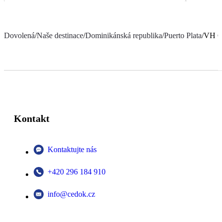
Dovolená
/
Naše destinace
/
Dominikánská republika
/
Puerto Plata
/
VH Gr
Kontakt
Kontaktujte nás
+420 296 184 910
info@cedok.cz