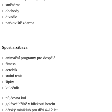
•
směnárna
•
obchody
•
divadlo
•
parkoviště zdarma
Sport a zábava
•
animační programy pro dospělé
•
fitness
•
aerobik
•
stolní tenis
•
šipky
•
kulečník
•
půjčovna kol
•
golfové hřiště v blízkosti hotelu
•
dětský miniklub pro děti 4–12 let