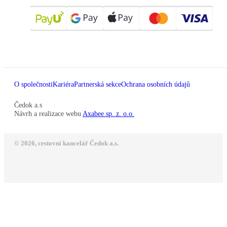
O společnosti
Kariéra
Partnerská sekce
Ochrana osobních údajů
Čedok a.s
Návrh a realizace webu
Axabee sp. z. o.o.
© 2026, cestovní kancelář Čedok a.s.