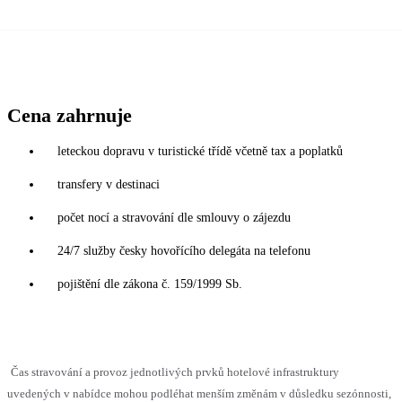
Cena zahrnuje
leteckou dopravu v turistické třídě včetně tax a poplatků
transfery v destinaci
počet nocí a stravování dle smlouvy o zájezdu
24/7 služby česky hovořícího delegáta na telefonu
pojištění dle zákona č. 159/1999 Sb.
Čas stravování a provoz jednotlivých prvků hotelové infrastruktury
uvedených v nabídce mohou podléhat menším změnám v důsledku sezónnosti,