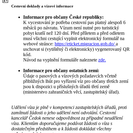
Cestovní doklady a vízové informace
Informace pro občany České republiky:
K vycestování je potřeba cestovní pas platný alespoň 6
měsíců po návratu. Vízum není nutné pro turistický
pobyt kratší než 120 dní. Před příletem a před odletem
musí všichni cestující vyplnit elektronický formulář na
webové stránce:
https://eticket.migracion.gob.do/
a
uschovat si (vytištěný či elektronicky) vygenerovaný QR
kód.
Návod na vyplnění formuláře naleznete
zde.
Informace pro občany ostatních zemí:
Údaje o pasových a vízových požadavcích včetně
přibližných lhůt pro vyřízení víz pro občany třetích zemí
jsou k dispozici u příslušných úřadů třetí země
(ministerstvo zahraničních věcí, zastupitelský úřad).
Udělení víza je plně v kompetenci zastupitelských úřadů, proti
zamítnutí žádosti o jeho udělení není odvolání. Cestovní
kancelář Čedok nenese odpovědnost za případné neudělení
víza. Klientům doporučujeme podávat žádosti o víza s
dostatečným předstihem a k žádosti dokládat všechny