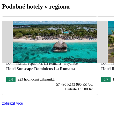
Podobné hotely v regionu
Dominikánská republika
,
La Romana - Bayahibe
Dominikán
Hotel Sunscape Dominicus La Romana
Hotel Ib
5.0
223 hodnocení zákazníků
5.7
13
57 490 Kč
43 990 Kč
/os.
Ušetřete
13 500 Kč
zobrazit více