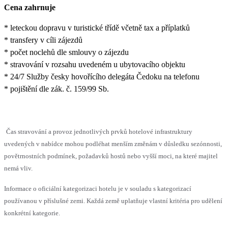
Cena zahrnuje
* leteckou dopravu v turistické třídě včetně tax a příplatků
* transfery v cíli zájezdů
* počet noclehů dle smlouvy o zájezdu
* stravování v rozsahu uvedeném u ubytovacího objektu
* 24/7 Služby česky hovořícího delegáta Čedoku na telefonu
* pojištění dle zák. č. 159/99 Sb.
Čas stravování a provoz jednotlivých prvků hotelové infrastruktury
uvedených v nabídce mohou podléhat menším změnám v důsledku sezónnosti,
povětrnostních podmínek, požadavků hostů nebo vyšší moci, na které majitel
nemá vliv.
Informace o oficiální kategorizaci hotelu je v souladu s kategorizací
používanou v příslušné zemi. Každá země uplatňuje vlastní kritéria pro udělení
konkrétní kategorie.