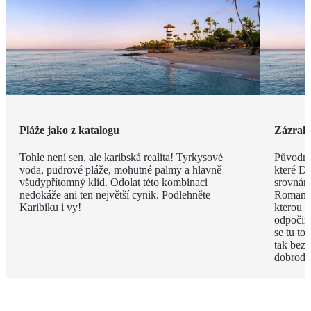
Pláže jako z katalogu
Zázrak
Tohle není sen, ale karibská realita! Tyrkysové
Původně 
voda, pudrové pláže, mohutné palmy a hlavně –
které Do
všudypřítomný klid. Odolat této kombinaci
srovnán
nedokáže ani ten největší cynik. Podlehněte
Romana n
Karibiku i vy!
kterou o
odpočink
se tu to
tak bez
dobrodr