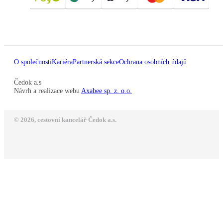
O společnosti
Kariéra
Partnerská sekce
Ochrana osobních údajů
Čedok a.s
Návrh a realizace webu
Axabee sp. z. o.o.
© 2026, cestovní kancelář Čedok a.s.