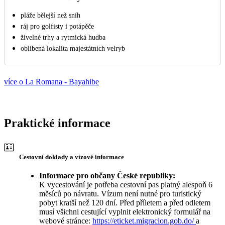
pláže bělejší než sníh
ráj pro golfisty i potápěče
živelné trhy a rytmická hudba
oblíbená lokalita majestátních velryb
více o La Romana - Bayahibe
Praktické informace
Cestovní doklady a vízové informace
Informace pro občany České republiky:
K vycestování je potřeba cestovní pas platný alespoň 6
měsíců po návratu. Vízum není nutné pro turistický
pobyt kratší než 120 dní. Před příletem a před odletem
musí všichni cestující vyplnit elektronický formulář na
webové stránce:
https://eticket.migracion.gob.do/
a