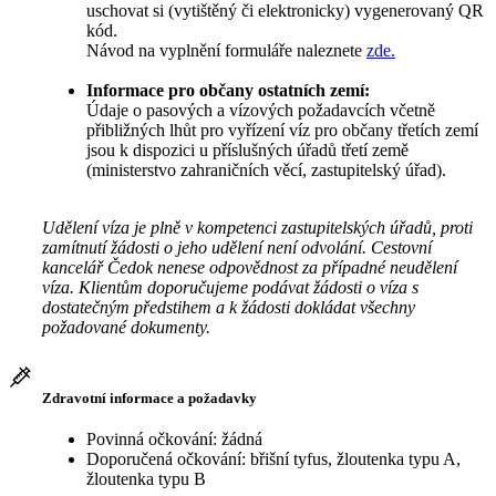
uschovat si (vytištěný či elektronicky) vygenerovaný QR
kód.
Návod na vyplnění formuláře naleznete
zde.
Informace pro občany ostatních zemí:
Údaje o pasových a vízových požadavcích včetně
přibližných lhůt pro vyřízení víz pro občany třetích zemí
jsou k dispozici u příslušných úřadů třetí země
(ministerstvo zahraničních věcí, zastupitelský úřad).
Udělení víza je plně v kompetenci zastupitelských úřadů, proti
zamítnutí žádosti o jeho udělení není odvolání. Cestovní
kancelář Čedok nenese odpovědnost za případné neudělení
víza. Klientům doporučujeme podávat žádosti o víza s
dostatečným předstihem a k žádosti dokládat všechny
požadované dokumenty.
Zdravotní informace a požadavky
Povinná očkování: žádná
Doporučená očkování: břišní tyfus, žloutenka typu A,
žloutenka typu B