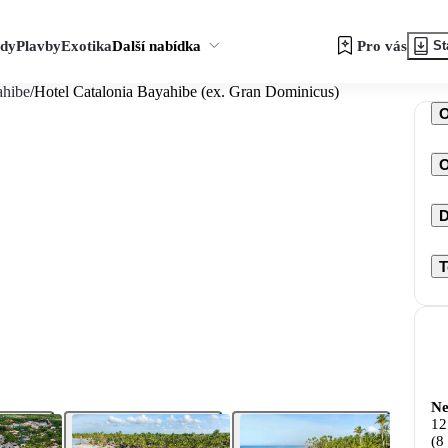
zdy
Plavby
Exotika
Další nabídka
Pro vás
St
ahibe
/
Hotel Catalonia Bayahibe (ex. Gran Dominicus)
O
D
T
Ne
12
(8