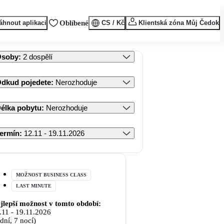
áhnout aplikaci
Oblíbené
CS / Kč
Klientská zóna Můj Čedok
Osoby
:
2 dospělí
dkud pojedete
:
Nerozhoduje
élka pobytu
:
Nerozhoduje
ermín
:
12.11 - 19.11.2026
MOŽNOST BUSINESS CLASS
LAST MINUTE
jlepší možnost v tomto období:
.11
-
19.11.2026
 dní, 7 nocí)