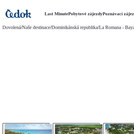
Last Minute
Pobytové zájezdy
Poznávací záje
více fotografií (22)
Dovolená
/
Naše destinace
/
Dominikánská republika
/
La Romana - Bay