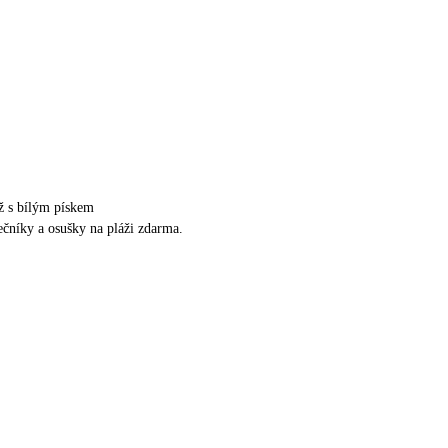
ž s bílým pískem
nečníky a osušky na pláži zdarma.