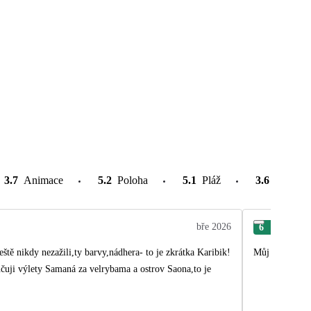
3.7
Animace
5.2
Poloha
5.1
Pláž
3.6
Atrakce
bře 2026
6
Rad
tě nikdy nezažili,ty barvy,nádhera- to je zkrátka Karibik!
Můj výběr dov
čuji výlety Samaná za velrybama a ostrov Saona,to je