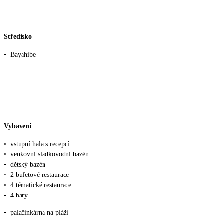
Středisko
•
Bayahibe
Vybavení
•
vstupní hala s recepcí
•
venkovní sladkovodní bazén
•
dětský bazén
•
2 bufetové restaurace
•
4 tématické restaurace
•
4 bary
•
palačinkárna na pláži