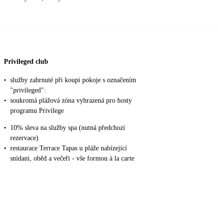
Privileged club
•
služby zahrnuté při koupi pokoje s označením
"privileged":
•
soukromá plážová zóna vyhrazená pro hosty
programu Privilege
•
10% sleva na služby spa (nutná předchozí
rezervace)
•
restaurace Terrace Tapas u pláže nabízející
snídani, oběd a večeři - vše formou à la carte