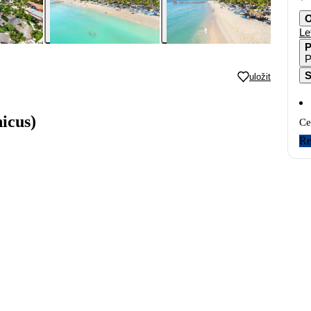
O
Le
P
P
S
uložit
icus)
Ce
Re