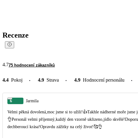
Recenze
4.7
75 hodnocení zákazníků
4.4
Pokoj
4.9
Strava
4.9
Hodnocení personálu
6
Jarmila
Velmi pěkná dovolená,moc jsme si to užili!👍Takhle nádherné moře jsme ješ
👌Personál velmi příjemný,každý den vzorně uklizeno,jídlo skvělé!Doporu
dechberoucí krása!Opravdu zážitky na celý život!🥰👌