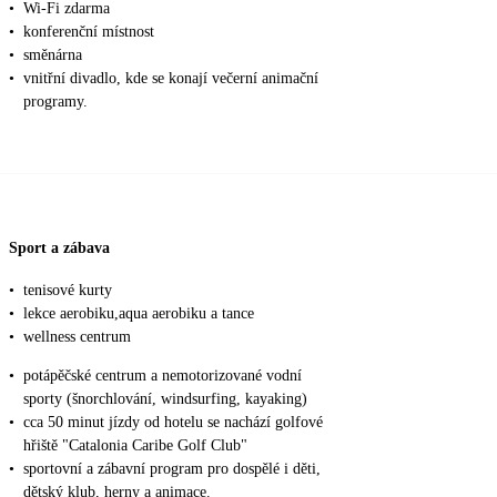
•
Wi-Fi zdarma
•
konferenční místnost
•
směnárna
•
vnitřní divadlo, kde se konají večerní animační
programy.
Sport a zábava
•
tenisové kurty
•
lekce aerobiku,aqua aerobiku a tance
•
wellness centrum
•
potápěčské centrum a nemotorizované vodní
sporty (šnorchlování, windsurfing, kayaking)
•
cca 50 minut jízdy od hotelu se nachází golfové
hřiště "Catalonia Caribe Golf Club"
•
sportovní a zábavní program pro dospělé i děti,
dětský klub, herny a animace.