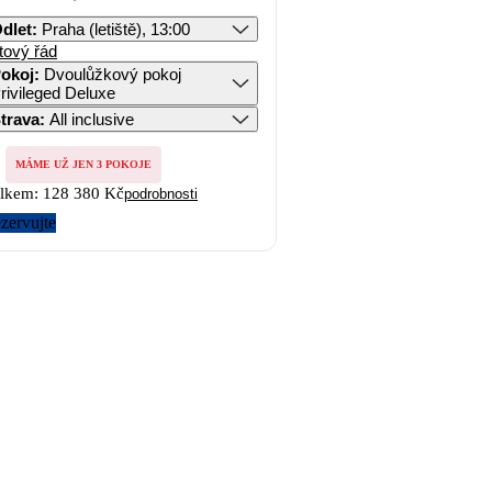
dlet
:
Praha (letiště), 13:00
tový řád
okoj
:
Dvoulůžkový pokoj
rivileged Deluxe
trava
:
All inclusive
MÁME UŽ JEN 3 POKOJE
lkem:
128 380 Kč
podrobnosti
zervujte